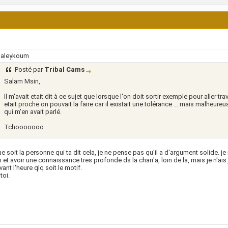
 aleykoum
Posté par
Tribal Cams
Salam Msin,
Il m'avait etait dit à ce sujet que lorsque l'on doit sortir exemple pour aller trav
etait proche on pouvait la faire car il existait une tolérance ... mais malheur
qui m'en avait parlé.
Tchooooooo
e soit la personne qui ta dit cela, je ne pense pas qu'il a d'argument solide. je
h et avoir une connaissance tres profonde ds la chari'a, loin de la, mais je n'a
vant l'heure qlq soit le motif.
toi.