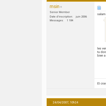
msin
Senior Member
salam
Date d'inscription
juin 2006
Messages
1 184
les ve
tu doi
bien a 
Et cra
24/04/2007,
10h24