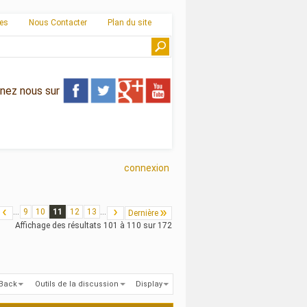
ies
Nous Contacter
Plan du site
gnez nous sur
connexion
...
9
10
11
12
13
...
Dernière
Affichage des résultats 101 à 110 sur 172
kBack
Outils de la discussion
Display