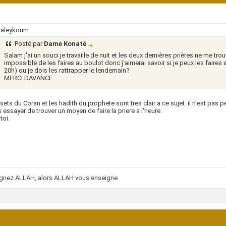
 aleykoum
Posté par
Dame Konaté
Salam j'ai un souci je travaille de nuit et les deux dernières prières ne me tro
impossible de les faires au boulot donc j'aimerai savoir si je peux les faires a
20h) ou je dois les rattrapper le lendemain?
MERCI DAVANCE
rsets du Coran et les hadith du prophete sont tres clair a ce sujet. il n'est pas pe
s essayer de trouver un moyen de faire la priere a l'heure.
toi.
ignez ALLAH, alors ALLAH vous enseigne