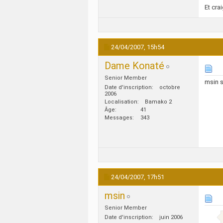
Et cra
24/04/2007,
15h54
Dame Konaté
Senior Member
msin s
Date d'inscription
octobre
2006
Localisation
Bamako 2
Âge
41
Messages
343
24/04/2007,
17h51
msin
Senior Member
Date d'inscription
juin 2006