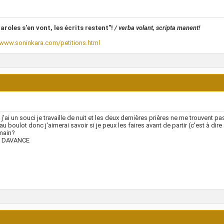
aroles s'en vont, les écrits restent"!
/ verba volant, scripta manent!
/www.soninkara.com/petitions.html
j'ai un souci je travaille de nuit et les deux dernières prières ne me trouvent pa
 au boulot donc j'aimerai savoir si je peux les faires avant de partir (c'est à dire
main?
 DAVANCE