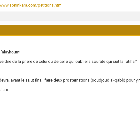
/www.soninkara.com/petitions.html
 'alaykoum!
e dire de la prière de celui ou de celle qui oublie la sourate qui suit la fatiha?
 devra, avant le salut final, faire deux prosternations (soudjoud al-qabli) pour y 
alam