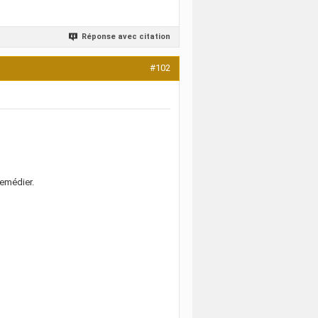
Réponse avec citation
#102
remédier.