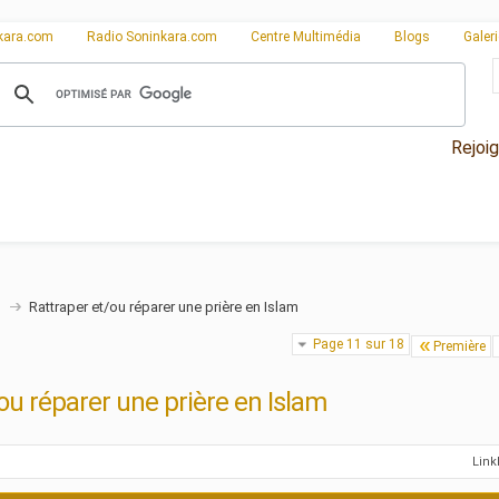
kara.com
Radio Soninkara.com
Centre Multimédia
Blogs
Galer
Rejoi
n
Rattraper et/ou réparer une prière en Islam
Page 11 sur 18
Première
ou réparer une prière en Islam
Lin