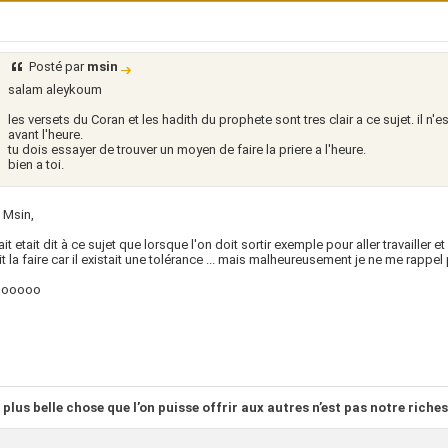
Posté par
msin
salam aleykoum
les versets du Coran et les hadith du prophete sont tres clair a ce sujet. il n'e
avant l'heure.
tu dois essayer de trouver un moyen de faire la priere a l'heure.
bien a toi.
 Msin,
ait etait dit à ce sujet que lorsque l'on doit sortir exemple pour aller travailler e
t la faire car il existait une tolérance ... mais malheureusement je ne me rappel 
oooooo
 plus belle chose que l’on puisse offrir aux autres n’est pas notre riches