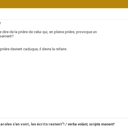
!
 dire de la prière de celui qui, en pleine prière, provoque un
sement?
rière devient caduque, il devra la refaire.
aroles s'en vont, les écrits restent"!
/ verba volant, scripta manent!