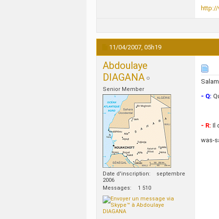
http:/
11/04/2007,
05h19
Abdoulaye
DIAGANA
Salam
Senior Member
- Q:
Qu
- R:
Il
was-s
Date d'inscription
septembre
2006
Messages
1 510