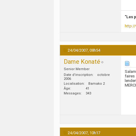
"Les p
http:/
24/04/2007,
08h54
Dame Konaté
Senior Member
Salam 
Date d'inscription
octobre
faires
2006
lende
Localisation
Bamako 2
MERCI
Âge
41
Messages
343
24/04/2007,
10h17