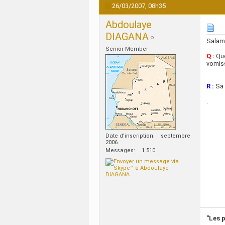
26/03/2007,
08h35
Abdoulaye
DIAGANA
Salam
Senior Member
Q :
Que
vomis
R :
Sa p
.
Date d'inscription
septembre
2006
Messages
1 510
"Les p