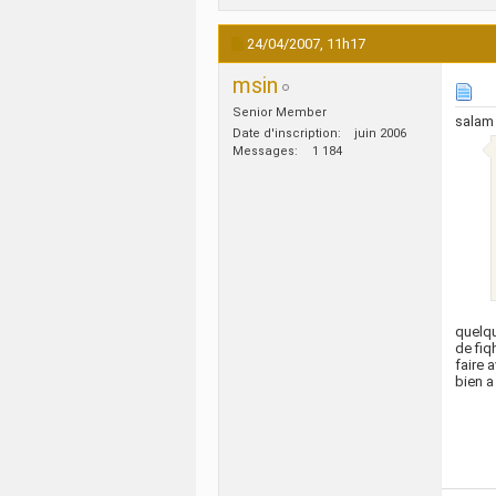
24/04/2007,
11h17
msin
Senior Member
salam
Date d'inscription
juin 2006
Messages
1 184
quelqu
de fiq
faire a
bien a 