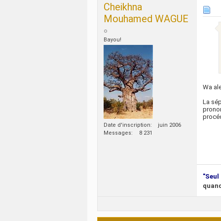
Cheikhna
Mouhamed WAGUE
Bayou!
Wa al
La sép
pronon
procéd
Date d'inscription
juin 2006
Messages
8 231
"Seul 
quand