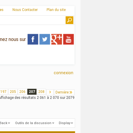
ies
Nous Contacter
Plan du site
gnez nous sur
connexion
197
205
206
207
208
Dernière
Affichage des résultats 2 061 à 2 070 sur 2079
kBack
Outils de la discussion
Display