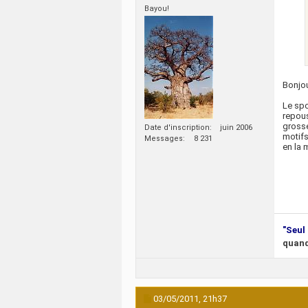
Bayou!
Bonjou
Le spo
repous
grosse
Date d'inscription
juin 2006
motifs
Messages
8 231
en la m
"Seul 
quand
03/05/2011,
21h37