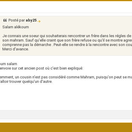
Posté par
aby25
Salam alékoum
Je connais une soeur qui souhaiterais rencontrer un frère dans les régles de 
son mahram. Sauf qu'elle craint que son frère refuse ou qu'il se montre agress
comprenne pas la démarche . Peut-elle se rendre à la rencontre avec son co
Merci d'avance.
oum salam
renvoie sur cet ancien post où c'est bien expliqué:
mment, un cousin n'est pas considéré comme Mahram, puisqu'on peut se marier
alloir trouver quelqu'un d'autre.