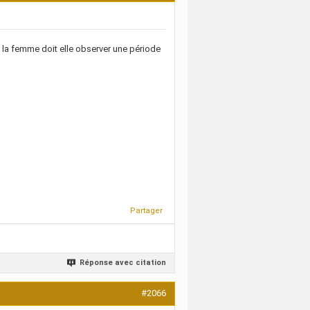
 la femme doit elle observer une période
Partager
Réponse avec citation
#2066