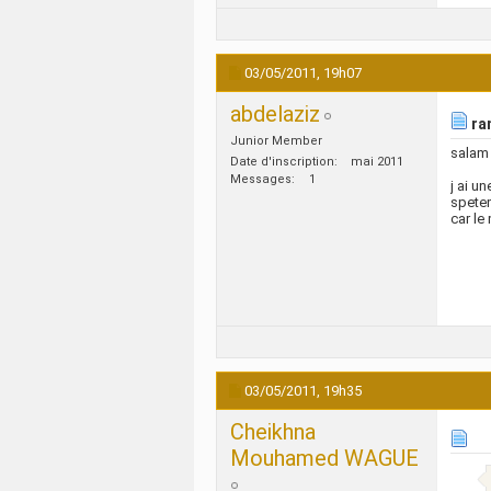
03/05/2011,
19h07
abdelaziz
ra
Junior Member
salam 
Date d'inscription
mai 2011
Messages
1
j ai u
spetem
car le
03/05/2011,
19h35
Cheikhna
Mouhamed WAGUE