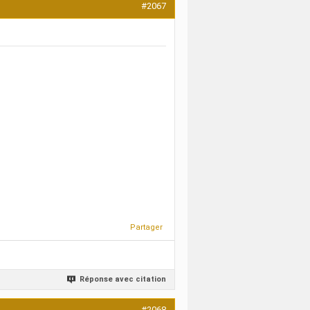
#2067
Partager
Réponse avec citation
#2068