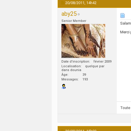
20/08/2011,
14h42
aby25
Senior Member
Salam
Merci 
Date d'inscription
février 2009
Localisation
quelque par
dans dounia
Âge
39
Messages
193
Toute 