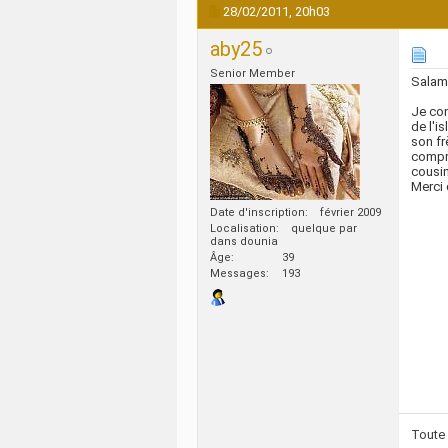
28/02/2011,
20h03
aby25
Senior Member
Salam
Je con
de l'i
son fr
compre
cousin
Merci 
Date d'inscription
février 2009
Localisation
quelque par
dans dounia
Âge
39
Messages
193
Toute 