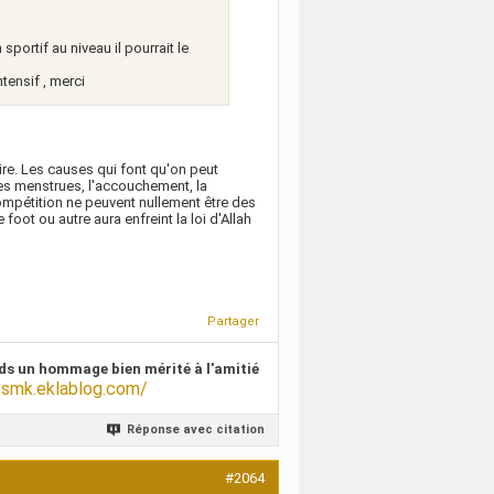
sportif au niveau il pourrait le
tensif , merci
ire. Les causes qui font qu'on peut
les menstrues, l'accouchement, la
ompétition ne peuvent nullement être des
oot ou autre aura enfreint la loi d'Allah
Partager
ds un hommage bien mérité à l'amitié
/smk.eklablog.com/
Réponse avec citation
#2064