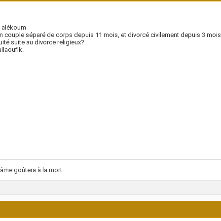
 alékoum
n couple séparé de corps depuis 11 mois, et divorcé civilement depuis 3 mois
uité suite au divorce religieux?
llaoufik.
âme goûtera à la mort.