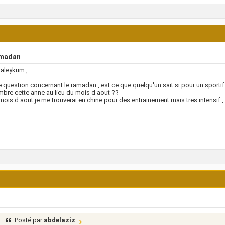
madan
aleykum ,
ne question concernant le ramadan , est ce que quelqu'un sait si pour un sportif a
bre cette anne au lieu du mois d aout ??
 mois d aout je me trouverai en chine pour des entrainement mais tres intensif ,
Posté par
abdelaziz