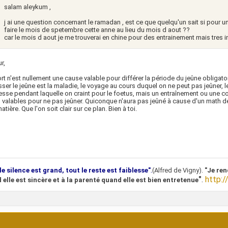
salam aleykum ,
j ai une question concernant le ramadan , est ce que quelqu'un sait si pour un 
faire le mois de spetembre cette anne au lieu du mois d aout ??
car le mois d aout je me trouverai en chine pour des entrainement mais tres in
r,
rt n'est nullement une cause valable pour différer la période du jeûne obligato
ser le jeûne est la maladie, le voyage au cours duquel on ne peut pas jeûner, 
sse pendant laquelle on craint pour le foetus, mais un entraînement ou une c
 valables pour ne pas jeûner. Quiconque n'aura pas jeûné à cause d'un math de f
atière. Que l'on soit clair sur ce plan. Bien à toi.
.
le silence est grand, tout le reste est faiblesse"
(Alfred de Vigny).
"Je ren
"
.
http:/
 elle est sincère et à la parenté quand elle est bien entretenue