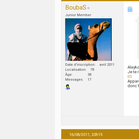
BoubaS
Junior Member
Date d'inscription
avril 2011
Alayk
Localisation
78
Je te 
Âge
38
ICI
Messages
17
Appare
donc f
16/08/2011,
20h15