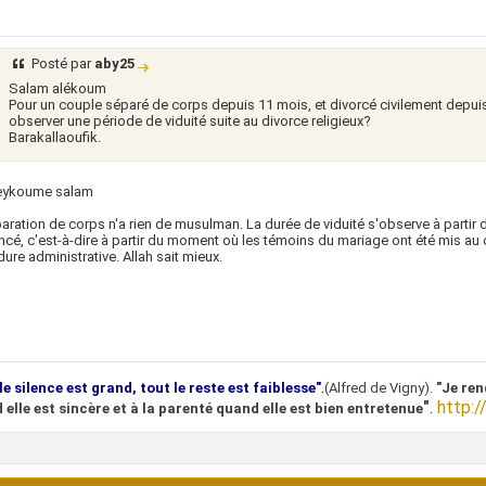
Posté par
aby25
Salam alékoum
Pour un couple séparé de corps depuis 11 mois, et divorcé civilement depuis
observer une période de viduité suite au divorce religieux?
Barakallaoufik.
eykoume salam
aration de corps n'a rien de musulman. La durée de viduité s'observe à partir 
cé, c'est-à-dire à partir du moment où les témoins du mariage ont été mis au c
ure administrative. Allah sait mieux.
.
le silence est grand, tout le reste est faiblesse"
(Alfred de Vigny).
"Je ren
"
.
http:/
 elle est sincère et à la parenté quand elle est bien entretenue