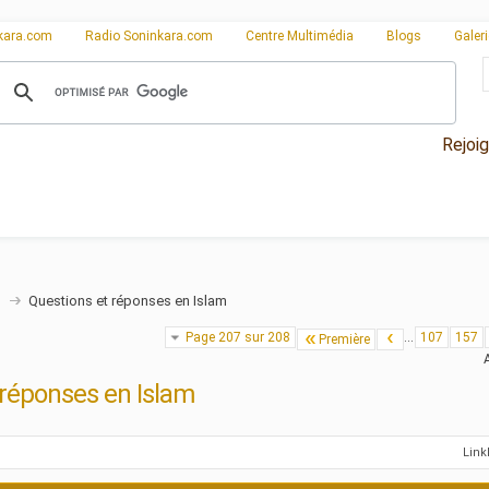
kara.com
Radio Soninkara.com
Centre Multimédia
Blogs
Galer
Rejoi
n
Questions et réponses en Islam
Page 207 sur 208
...
107
157
Première
 réponses en Islam
Lin