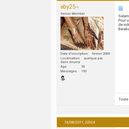
aby25
Senior Member
Salam
Pour u
de vid
Baraka
Date d'inscription
février 2009
Localisation
quelque par
dans dounia
Âge
39
Messages
193
Toute 
16/08/2011,
22h24