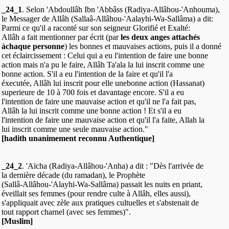
_24_1
. Selon 'Abdoullâh Ibn 'Abbâss (Radiya-Allâhou-'Anhouma),
le Messager de Allâh (Sallaâ-Allâhou-'Aalayhi-Wa-Sallâma) a dit:
Parmi ce qu'il a raconté sur son seigneur Glorifié et Exalté:
Allâh a fait mentionner par écrit (par
les deux anges attachés
à
chaque personne
) les bonnes et mauvaises actions, puis il a donné
cet éclaircissement : Celui qui a eu l'intention de faire une bonne
action mais n'a pu le faire, Allâh Ta'ala la lui inscrit comme une
bonne action. S'il a eu l'intention de la faire et qu'il l'a
éxecutée, Allâh lui inscrit pour elle unebonne action (Hassanat)
superieure de 10 à 700 fois et davantage encore. S'il a eu
l'intention de faire une mauvaise action et qu'il ne l'a fait pas,
Allâh la lui inscrit comme une bonne action ! Et s'il a eu
l'intention de faire une mauvaise action et qu'il l'a faite, Allah la
lui inscrit comme une seule mauvaise action."
[hadith unanimement reconnu Authentique]
_24_2
. 'Aïcha (Radiya-Allâhou-'Anha) a dit : "Dès l'arrivée de
la dernière décade (du ramadan), le Prophète
(Sallâ-Allâhou-'Alayhi-Wa-Sallâma) passait les nuits en priant,
éveillait ses femmes (pour rendre culte à Allâh, elles aussi),
s'appliquait avec zèle aux pratiques cultuelles et s'abstenait de
tout rapport charnel (avec ses femmes)".
[Muslim]