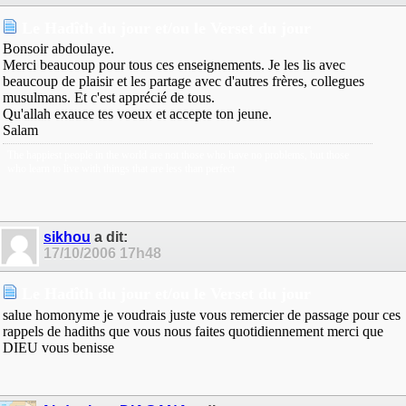
Le Hadîth du jour et/ou le Verset du jour
Bonsoir abdoulaye.
Merci beaucoup pour tous ces enseignements. Je les lis avec
beaucoup de plaisir et les partage avec d'autres frères, collegues
musulmans. Et c'est apprécié de tous.
Qu'allah exauce tes voeux et accepte ton jeune.
Salam
The happiest people in the world are not those who have no problems, but those
who learn to live with things that are less than perfect
sikhou
a dit:
17/10/2006
17h48
Le Hadîth du jour et/ou le Verset du jour
salue homonyme je voudrais juste vous remercier de passage pour ces
rappels de hadiths que vous nous faites quotidiennement merci que
DIEU vous benisse