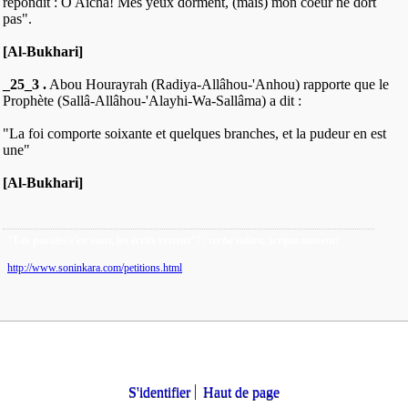
répondit : Ô Aïcha! Mes yeux dorment, (mais) mon coeur ne dort
pas".
[Al-Bukhari]
_25_3 .
Abou Hourayrah (Radiya-Allâhou-'Anhou) rapporte que le
Prophète (Sallâ-Allâhou-'Alayhi-Wa-Sallâma) a dit :
"La foi comporte soixante et quelques branches, et la pudeur en est
une"
[Al-Bukhari]
"Les paroles s'en vont, les écrits restent"!
/ verba volant, scripta manent!
http://www.soninkara.com/petitions.html
S'identifier
Haut de page