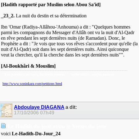
[Hadith rapporté par Muslim selon Abou Sa'id]
_23_2.
La nuit du destin et sa détermination
Ibn 'Omar (Radiya-Allâhou-'Anhouma) a dit : "Quelques hommes
parmi les compagnons du Messager d'Allâh ont vu la nuit d'Al-Qadr
en rêve pendant les sept dernières nuits (de Ramadan). Donc, le
Prophète a dit : "Je vois que tous vos rêves s'accordent pour qu'elle (la
nuit d'Al-Qadr) soit dans les sept dernières nuits. Ainsi quiconque
veut la chercher, qu'il la cherche dans les sept dernières nuits"".
[Al-Boukhâri & Mouslim]
"Les paroles s'en vont, les écrits restent"!
/ verba volant, scripta manent!
http://www.soninkara.com/petitions.html
Abdoulaye DIAGANA
a dit:
17/10/2006
07h49
Le Hadîth du jour et/ou le Verset du jour
voici
Le-Hadith-Du-Jour_24