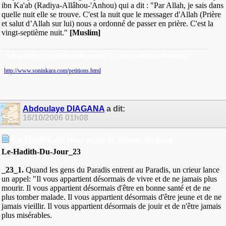
ibn Ka'ab (Radiya-Allâhou-'Anhou) qui a dit : "Par Allah, je sais dans
quelle nuit elle se trouve. C'est la nuit que le messager d'Allah (Prière
et salut d’Allah sur lui) nous a ordonné de passer en prière. C'est la
vingt-septième nuit."
[Muslim]
"Les paroles s'en vont, les écrits restent"!
/ verba volant, scripta manent!
http://www.soninkara.com/petitions.html
Abdoulaye DIAGANA
a dit:
16/10/2006
01h08
Le Hadîth du jour et/ou le Verset du jour
Le-Hadith-Du-Jour_23
_23_1.
Quand les gens du Paradis entrent au Paradis, un crieur lance
un appel: "Il vous appartient désormais de vivre et de ne jamais plus
mourir. Il vous appartient désormais d'être en bonne santé et de ne
plus tomber malade. Il vous appartient désormais d'être jeune et de ne
jamais vieillir. Il vous appartient désormais de jouir et de n'être jamais
plus misérables.