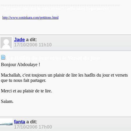
"Les paroles s'en vont, les écrits restent"!
/ verba volant, scripta manent!
http://www.soninkara.com/petitions.html
Jade
a dit:
17/10/2006
11h10
Le Hadîth du jour et/ou le Verset du jour
Bonjour Abdoulaye !
Machallah, c'est toujours un plaisir de lire les hadîts du jour et versets
que tu nous fait partager.
Merci et au plaisir de te lire.
Salam.
fanta
a dit:
17/10/2006
17h00