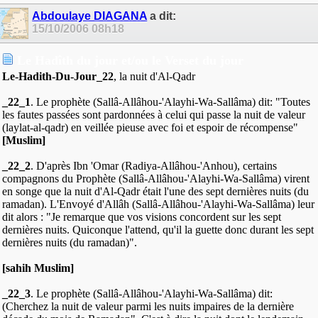
Abdoulaye DIAGANA
a dit:
15/10/2006
08h18
Le Hadîth du jour et/ou le Verset du jour
Le-Hadith-Du-Jour_22
, la nuit d'Al-Qadr
_22_1
. Le prophète (Sallâ-Allâhou-'Alayhi-Wa-Sallâma) dit: "Toutes
les fautes passées sont pardonnées à celui qui passe la nuit de valeur
(laylat-al-qadr) en veillée pieuse avec foi et espoir de récompense"
[Muslim]
_22_2
. D'après Ibn 'Omar (Radiya-Allâhou-'Anhou), certains
compagnons du Prophète (Sallâ-Allâhou-'Alayhi-Wa-Sallâma) virent
en songe que la nuit d'Al-Qadr était l'une des sept dernières nuits (du
ramadan). L'Envoyé d'Allâh (Sallâ-Allâhou-'Alayhi-Wa-Sallâma) leur
dit alors : "Je remarque que vos visions concordent sur les sept
dernières nuits. Quiconque l'attend, qu'il la guette donc durant les sept
dernières nuits (du ramadan)".
[sahih Muslim]
_22_3
. Le prophète (Sallâ-Allâhou-'Alayhi-Wa-Sallâma) dit:
(Cherchez la nuit de valeur parmi les nuits impaires de la dernière