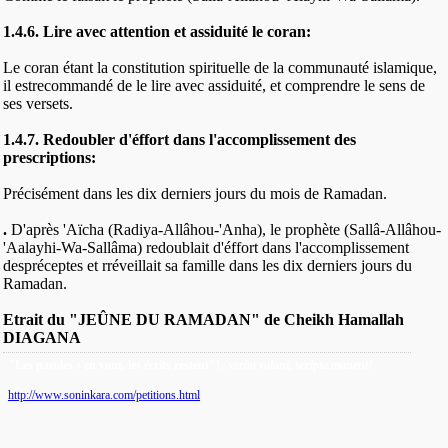
1.4.6. Lire avec attention et assiduité le coran:
Le coran étant la constitution spirituelle de la communauté islamique,
il estrecommandé de le lire avec assiduité, et comprendre le sens de
ses versets.
1.4.7. Redoubler d'éffort dans l'accomplissement des
prescriptions:
Précisément dans les dix derniers jours du mois de Ramadan.
.
D'après 'Aïcha (Radiya-Allâhou-'Anha), le prophète (Sallâ-Allâhou-
'Aalayhi-Wa-Sallâma) redoublait d'éffort dans l'accomplissement
despréceptes et rréveillait sa famille dans les dix derniers jours du
Ramadan.
Etrait du "JEÛNE DU RAMADAN" de Cheikh Hamallah
DIAGANA
"Les paroles s'en vont, les écrits restent"!
/ verba volant, scripta manent!
http://www.soninkara.com/petitions.html