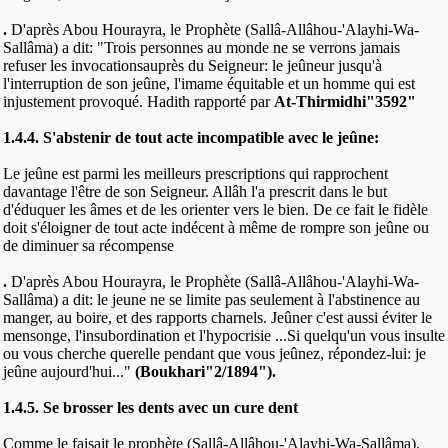
.
D'après Abou Hourayra, le Prophète (Sallâ-Allâhou-'Alayhi-Wa-
Sallâma) a dit: "Trois personnes au monde ne se verrons jamais
refuser les invocationsauprès du Seigneur: le jeûneur jusqu'à
l'interruption de son jeûne, l'imame équitable et un homme qui est
injustement provoqué. Hadith rapporté par
At-Thirmidhi"3592"
1.4.4. S'abstenir de tout acte incompatible avec le jeûne:
Le jeûne est parmi les meilleurs prescriptions qui rapprochent
davantage l'être de son Seigneur. Allâh l'a prescrit dans le but
d'éduquer les âmes et de les orienter vers le bien. De ce fait le fidèle
doit s'éloigner de tout acte indécent à même de rompre son jeûne ou
de diminuer sa récompense
.
D'après Abou Hourayra, le Prophète (Sallâ-Allâhou-'Alayhi-Wa-
Sallâma) a dit: le jeune ne se limite pas seulement à l'abstinence au
manger, au boire, et des rapports charnels. Jeûner c'est aussi éviter le
mensonge, l'insubordination et l'hypocrisie ...Si quelqu'un vous insulte
ou vous cherche querelle pendant que vous jeûnez, répondez-lui: je
jeûne aujourd'hui..."
(Boukhari"2/1894").
1.4.5. Se brosser les dents avec un cure dent
Comme le faisait le prophète (Sallâ-Allâhou-'Alayhi-Wa-Sallâma).