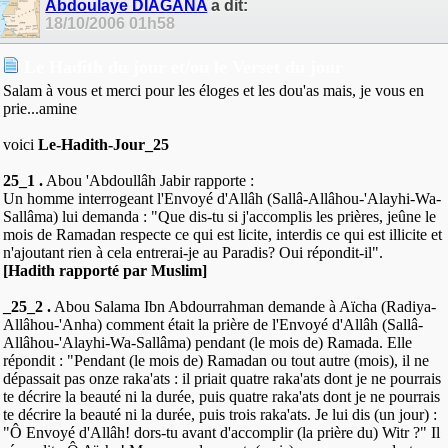
Abdoulaye DIAGANA
a dit:
18/10/2006
01h58
Le Hadîth du jour et/ou le Verset du jour
Salam à vous et merci pour les éloges et les dou'as mais, je vous en
prie...amine
voici
Le-Hadith-Jour_25
25_1 .
Abou 'Abdoullâh Jabir rapporte :
Un homme interrogeant l'Envoyé d'Allâh (Sallâ-Allâhou-'Alayhi-Wa-
Sallâma) lui demanda : "Que dis-tu si j'accomplis les prières, jeûne le
mois de Ramadan respecte ce qui est licite, interdis ce qui est illicite et
n'ajoutant rien à cela entrerai-je au Paradis? Oui répondit-il".
[Hadith rapporté par Muslim]
_25_2 .
Abou Salama Ibn Abdourrahman demande à Aïcha (Radiya-
Allâhou-'Anha) comment était la prière de l'Envoyé d'Allâh (Sallâ-
Allâhou-'Alayhi-Wa-Sallâma) pendant (le mois de) Ramada. Elle
répondit : "Pendant (le mois de) Ramadan ou tout autre (mois), il ne
dépassait pas onze raka'ats : il priait quatre raka'ats dont je ne pourrais
te décrire la beauté ni la durée, puis quatre raka'ats dont je ne pourrais
te décrire la beauté ni la durée, puis trois raka'ats. Je lui dis (un jour) :
"Ô Envoyé d'Allâh! dors-tu avant d'accomplir (la prière du) Witr ?" Il