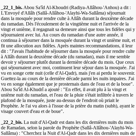
_22_1_bis.
Abou Sa'îd Al-Khoudri (Radiya-Allâhou-'Anhou) a dit :
L'Envoyé d'Allâh (Sallâ-Allâhou-'Alayhi-Wa-Sallâma) séjournait
dans la mosquée pour rendre culte à Allâh durant la deuxième décade
du ramadan. Dès l'écoulement de la vingtième nuit et l'arrivée de la
vingt et unième, il regagnait sa demeure ainsi que tous les fidèles qui y
séjournaient avec lui. Au cours du ramadan d'une autre année, il
continua à séjourner dans la mosquée durant la vingt et unième nuit, et
fit une allocution aux fidèles. Après maintes recommandations, il leur
dit : "J'avais l'habitude de séjourner dans la mosquée pour rendre culte
à Allâh durant la deuxième décade (du ramadan), mais il me semble
devoir y séjourner plutôt durant la dernière décade du mois. Que ceux
qui séjournaient avec moi, continuent leur séjour dans la mosquée. J'ai
vu en songe cette nuit (celle d'Al-Qadr), mais j'en ai perdu le souvenir.
Guettez-la au cours de la dernière décade parmi les nuits impaires. J'ai
vu en songe également que je prosternais dans de l'eau et de la boue".
Abou Sa'îd Al-Khudrî a ajouté : "En effet, il avait plu à la vingt et
unième nuit du ramadan, et l'eau de la pluie s'était infiltrée à travers le
plafond de la mosquée, juste au-dessus de l'endroit où priait le
Prophète. Je l'ai vu alors à l'issue de la prière du matin (subh), ayant le
visage couvert d'eau et de boue".
_22_2_bis.
La nuit d'Al-Qadr est dans les dix dernières nuits du mois
de Ramadan, selon la parole du Prophète (Sallâ-Allâhou-'Alayhi-Wa-
Sallâma) : "Cherchez la Nuit d'Al-Qadr dans les dix dernières nuits de