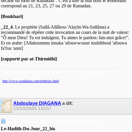
décade du mois de Ramadan". C'est à dire la nuit dont le lendemain
correspond au 21, 23, 25, 27 ou 29 de Ramadan.
[Boukhari]
_22_4
. Le prophète (Sallâ-Allâhou-'Alayhi-Wa-Sallâma) a
recommandé de répéter cette invocation au cours de la nuit de valeur:
"Ô mon Dieu! Tu est indulgent, Tu aimes le pardon: fais-moi grâce!".
Et en arabe: [Allahoumma innaka 'afouwwoune touhibboul 'afouwa
fa'fou 'anni]
[rapporté par at-Thirmidhi]
"Les paroles s'en vont, les écrits restent"!
/ verba volant, scripta manent!
http://www.soninkara.com/petitions.html
Abdoulaye DIAGANA
a dit:
15/10/2006
15h57
Le Hadîth du jour et/ou le Verset du jour
Le-Hadith-Du-Jour_22_bis