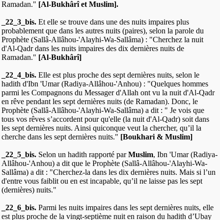
Ramadan."
[Al-Bukhârî et Muslim].
_22_3_bis.
Et elle se trouve dans une des nuits impaires plus
probablement que dans les autres nuits (paires), selon la parole du
Prophète (Sallâ-Allâhou-'Alayhi-Wa-Sallâma) : "Cherchez la nuit
d'Al-Qadr dans les nuits impaires des dix dernières nuits de
Ramadan."
[Al-Bukhârî]
_22_4_bis.
Elle est plus proche des sept dernières nuits, selon le
hadith d'Ibn 'Umar (Radiya-Allâhou-'Anhou) : "Quelques hommes
parmi les Compagnons du Messager d'Allah ont vu la nuit d'Al-Qadr
en rêve pendant les sept dernières nuits (de Ramadan). Donc, le
Prophète (Sallâ-Allâhou-'Alayhi-Wa-Sallâma) a dit : " Je vois que
tous vos rêves s’accordent pour qu'elle (la nuit d'Al-Qadr) soit dans
les sept dernières nuits. Ainsi quiconque veut la chercher, qu’il la
cherche dans les sept dernières nuits."
[Boukhari & Muslim]
_22_5_bis.
Selon un hadith rapporté par
Muslim
, Ibn 'Umar (Radiya-
Allâhou-'Anhou) a dit que le Prophète (Sallâ-Allâhou-'Alayhi-Wa-
Sallâma) a dit : "Cherchez-la dans les dix dernières nuits. Mais si l’un
d'entre vous faiblit ou en est incapable, qu’il ne laisse pas les sept
(dernières) nuits."
_22_6_bis.
Parmi les nuits impaires dans les sept dernières nuits, elle
est plus proche de la vingt-septième nuit en raison du hadith d’Ubay