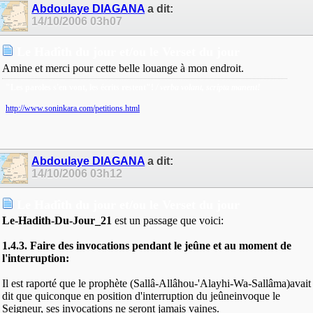
Abdoulaye DIAGANA
a dit:
14/10/2006
03h07
Le Hadîth du jour et/ou le Verset du jour
Amine et merci pour cette belle louange à mon endroit.
"Les paroles s'en vont, les écrits restent"!
/ verba volant, scripta manent!
http://www.soninkara.com/petitions.html
Abdoulaye DIAGANA
a dit:
14/10/2006
03h12
Le Hadîth du jour et/ou le Verset du jour
Le-Hadith-Du-Jour_21
est un passage que voici:
1.4.3. Faire des invocations pendant le jeûne et au moment de
l'interruption:
Il est raporté que le prophète (Sallâ-Allâhou-'Alayhi-Wa-Sallâma)avait
dit que quiconque en position d'interruption du jeûneinvoque le
Seigneur, ses invocations ne seront jamais vaines.