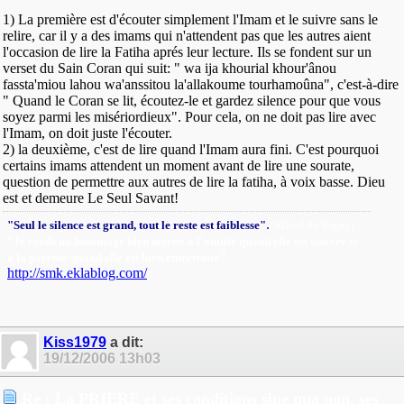
1) La première est d'écouter simplement l'Imam et le suivre sans le
relire, car il y a des imams qui n'attendent pas que les autres aient
l'occasion de lire la Fatiha aprés leur lecture. Ils se fondent sur un
verset du Sain Coran qui suit: " wa ija khourial khour'ânou
fassta'miou lahou wa'anssitou la'allakoume tourhamoûna", c'est-à-dire
" Quand le Coran se lit, écoutez-le et gardez silence pour que vous
soyez parmi les misériordieux". Pour cela, on ne doit pas lire avec
l'Imam, on doit juste l'écouter.
2) la deuxième, c'est de lire quand l'Imam aura fini. C'est pourquoi
certains imams attendent un moment avant de lire une sourate,
question de permettre aux autres de lire la fatiha, à voix basse. Dieu
est et demeure Le Seul Savant!
.
"Seul le silence est grand, tout le reste est faiblesse"
(Alfred de Vigny).
"Je rends un hommage bien mérité à l'amitié quand elle est sincère et
"
.
à la parenté quand elle est bien entretenue
http://smk.eklablog.com/
Kiss1979
a dit:
19/12/2006
13h03
Re : La PRIERE et ses conditions sine qua non, ses