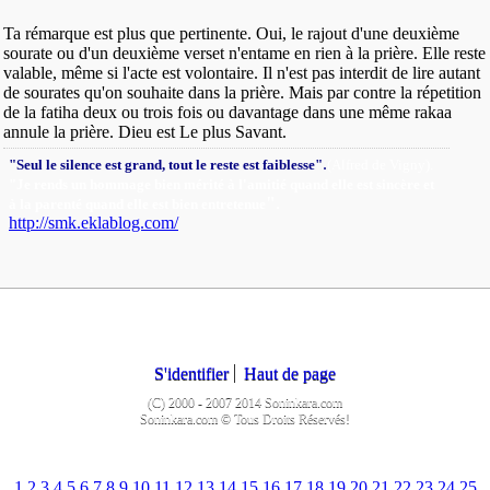
Ta rémarque est plus que pertinente. Oui, le rajout d'une deuxième
sourate ou d'un deuxième verset n'entame en rien à la prière. Elle reste
valable, même si l'acte est volontaire. Il n'est pas interdit de lire autant
de sourates qu'on souhaite dans la prière. Mais par contre la répetition
de la fatiha deux ou trois fois ou davantage dans une même rakaa
annule la prière. Dieu est Le plus Savant.
.
"Seul le silence est grand, tout le reste est faiblesse"
(Alfred de Vigny).
"Je rends un hommage bien mérité à l'amitié quand elle est sincère et
"
.
à la parenté quand elle est bien entretenue
http://smk.eklablog.com/
S'identifier
Haut de page
(C) 2000 - 2007 2014 Soninkara.com
Soninkara.com © Tous Droits Réservés!
1
2
3
4
5
6
7
8
9
10
11
12
13
14
15
16
17
18
19
20
21
22
23
24
25