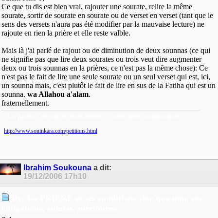
Ce que tu dis est bien vrai, rajouter une sourate, relire la même
sourate, sortir de sourate en sourate ou de verset en verset (tant que le
sens des versets n'aura pas été modifier par la mauvaise lecture) ne
rajoute en rien la prière et elle reste valble.
Mais là j'ai parlé de rajout ou de diminution de deux sounnas (ce qui
ne signifie pas que lire deux sourates ou trois veut dire augmenter
deux ou trois sounnas en la prières, ce n'est pas la même chose): Ce
n'est pas le fait de lire une seule sourate ou un seul verset qui est, ici,
un sounna mais, c'est plutôt le fait de lire en sus de la Fatiha qui est un
sounna.
wa Allahou a'alam
.
fraternellement.
"Les paroles s'en vont, les écrits restent"!
/ verba volant, scripta manent!
http://www.soninkara.com/petitions.html
Ibrahim Soukouna
a dit:
19/12/2006
17h10
Re: La PRIERE et ses conditions sine qua non, ses
obligations, sunnas, méritoires