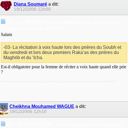
Diana Soumaré
a dit:
19/12/2006
12h00
Re : La PRIERE et ses conditions sine qua non, ses
obligations, sunnas, méritoir
Salam
-03- La récitation à voix haute lors des prières du Soubh et
du vendredi et lors deux premiers Raka’as des prières du
Maghrib et du ‘Icha.
Est-il obligatoire pour la femme de réciter a voix haute quand elle prie
?
« Saches que celui qui t’a conseillé t’a aimé et celui qui t’a flatté t'a trompé »
Cheikhna Mouhamed WAGUE
a dit:
19/12/2006
12h10
Re : Re : La PRIERE et ses conditions sine qua non,