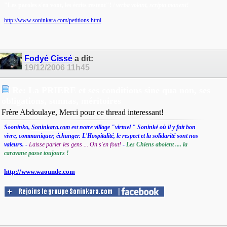
"Les paroles s'en vont, les écrits restent"!
/ verba volant, scripta manent!
http://www.soninkara.com/petitions.html
Fodyé Cissé
a dit:
19/12/2006
11h45
Re: La PRIERE et ses conditions sine qua non, ses
obligations, sunnas, méritoires
Frère Abdoulaye, Merci pour ce thread interessant!
Sooninko,
Soninkara.com
est notre village "virtuel " Soninké où il y fait bon
vivre, communiquer, échanger. L'Hospitalité, le respect et la solidarité sont nos
valeurs.
-
Laisse parler les gens ... On s'en fout!
-
Les Chiens aboient .... la
caravane passe toujours !
http://www.waounde.com