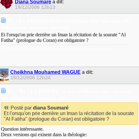
Diana Soumaré
a dit:
19/12/2006
12h13
Re : La PRIERE et ses conditions sine qua non, ses
obligations, sunnas, méritoir
Et l'orsqu'on prie derrière un Iman la récitation de la sourate "Al
Fatiha" (prologue du Coran) est obligatoire ?
« Saches que celui qui t’a conseillé t’a aimé et celui qui t’a flatté t'a trompé »
Cheikhna Mouhamed WAGUE
a dit:
19/12/2006
12h24
Re : Re : La PRIERE et ses conditions sine qua non,
ses obligations, sunnas, mér
Posté par
diana Soumaré
Et l'orsqu'on prie derrière un Iman la récitation de la sourate
"Al Fatiha" (prologue du Coran) est obligatoire ?
Question intéressante.
Deux versions qui exisent dans la théologie: