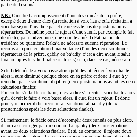
partie de la sunnâ.
NB :
Omettre l’accomplissement d’une des sunnâs de la prière,
excepté deux d’entre elles (la récitation à voix haute et la récitation à
voix basse) ne l’invalide pas et ne nécessite pas de prosternations
réparatrices. De même pour le rajout d’une sunnâ, par exemple le fait
de réciter, par inadvertance, une sourate après la Fatiha lors de la
troisième ou quatrième Raka’a ne nécessite aucune réparation. Le
recours à la prosternation d’inadvertance (l’un des deux soudiouds
réparateurs de la prière, qabliy ou ba’adiy, c’est à dire avant le salut
final ou après le salut final selon le cas) sera, dans ce cas, nécessaire.
Si le fidèle récite à voix basse alors qu’il devait réciter à voix haute
alors il aura diminué quelque chose en sa prière et donc il aura à y
remédier par le soudioud al qabliy (deux prosternations avant les deux
salutations finales)
Par contre s’il fait le contraire, c’est à dire s’il récite à voix haute alors
qu’il devait le faire à voix basse alors, il aura fait un rajout. Et donc
pour y remédier il doit recourir au soudioud al ba’adiy (deux
prosternations après les deux salutations finales).
Si, maintenant, le fidèle omet d’accomplir deux sunnâs ou plus alors,
il aura à se corriger par un soudioud al qabliy (deux prosternations
avant les deux salutations finales). Et si, au contraire, il rajoute deux
sunnâs ou plus, alors, il aura à se corriger par un soudioud al ba’adiy