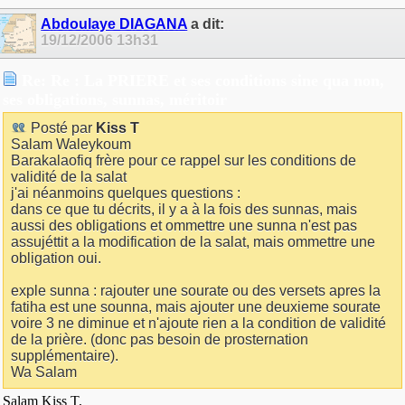
Abdoulaye DIAGANA
a dit:
19/12/2006
13h31
Re: Re : La PRIERE et ses conditions sine qua non,
ses obligations, sunnas, méritoir
Posté par
Kiss T
Salam Waleykoum
Barakalaofiq frère pour ce rappel sur les conditions de
validité de la salat
j'ai néanmoins quelques questions :
dans ce que tu décrits, il y a à la fois des sunnas, mais
aussi des obligations et ommettre une sunna n'est pas
assujéttit a la modification de la salat, mais ommettre une
obligation oui.
exple sunna : rajouter une sourate ou des versets apres la
fatiha est une sounna, mais ajouter une deuxieme sourate
voire 3 ne diminue et n'ajoute rien a la condition de validité
de la prière. (donc pas besoin de prosternation
supplémentaire).
Wa Salam
Salam Kiss T,