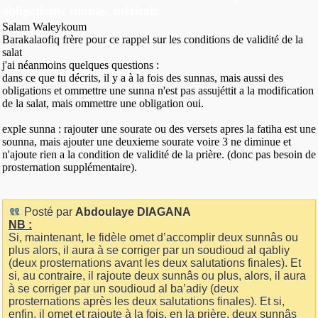
obligations, sunnas, méritoir
Salam Waleykoum
Barakalaofiq frère pour ce rappel sur les conditions de validité de la
salat
j'ai néanmoins quelques questions :
dans ce que tu décrits, il y a à la fois des sunnas, mais aussi des
obligations et ommettre une sunna n'est pas assujéttit a la modification
de la salat, mais ommettre une obligation oui.
exple sunna : rajouter une sourate ou des versets apres la fatiha est une
sounna, mais ajouter une deuxieme sourate voire 3 ne diminue et
n'ajoute rien a la condition de validité de la prière. (donc pas besoin de
prosternation supplémentaire).
Posté par
Abdoulaye DIAGANA
NB :
Si, maintenant, le fidèle omet d’accomplir deux sunnâs ou
plus alors, il aura à se corriger par un soudioud al qabliy
(deux prosternations avant les deux salutations finales). Et
si, au contraire, il rajoute deux sunnâs ou plus, alors, il aura
à se corriger par un soudioud al ba’adiy (deux
prosternations après les deux salutations finales). Et si,
enfin, il omet et rajoute à la fois, en la prière, deux sunnâs