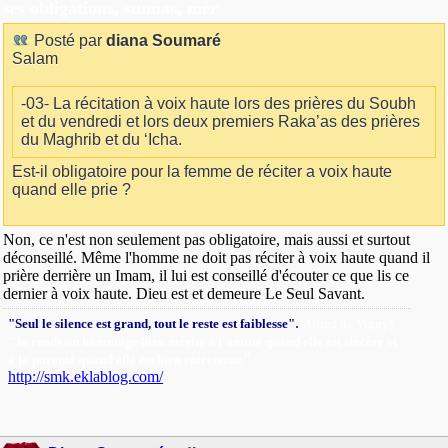
ses obligations, sunnas, mér
Posté par
diana Soumaré
Salam
-03- La récitation à voix haute lors des prières du Soubh
et du vendredi et lors deux premiers Raka’as des prières
du Maghrib et du ‘Icha.
Est-il obligatoire pour la femme de réciter a voix haute
quand elle prie ?
Non, ce n'est non seulement pas obligatoire, mais aussi et surtout
déconseillé. Même l'homme ne doit pas réciter à voix haute quand il
prière derrière un Imam, il lui est conseillé d'écouter ce que lis ce
dernier à voix haute. Dieu est et demeure Le Seul Savant.
.
"Seul le silence est grand, tout le reste est faiblesse"
(Alfred de Vigny).
"Je rends un hommage bien mérité à l'amitié quand elle est sincère et
"
.
à la parenté quand elle est bien entretenue
http://smk.eklablog.com/