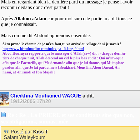
Mais en regardant bien la dernière parti du message je pense l'avoir
reconnu dedans donc c'est parfait !
Après
Allahou a'alam
car pour moi sur cette partie tu a dit tous ce
que je connaissait.
Mais comme dit Abdoul apprenons ensemble.
Si tu prend le chemin de je m'en fout,tu va arrivé au village de si je savais !
http://www.hisnulmuslim.com/index-pa...6-lang-fr.html
Abou Hourayra rapporta que le messager d’Allah(saw) dit : »chaque dernier
tiers de chaque nuit, Allah descend au ciel le plus bas et dit : Qui m’invoque
afin que Je l’accueille, qui Me demande afin que je lui donne, qui M’implore
pardon afin que Je lui pardonne » [Boukhari, Mouslim, Abou Daoud, An-
nasaî, at -thirmidi et Ibn Majah]
Cheikhna Mouhamed WAGUE
a dit:
19/12/2006
17h20
Re : Re : La PRIERE et ses conditions sine qua non,
ses obligations, sunnas, mér
Posté par
Kiss T
Salam Waleykoum