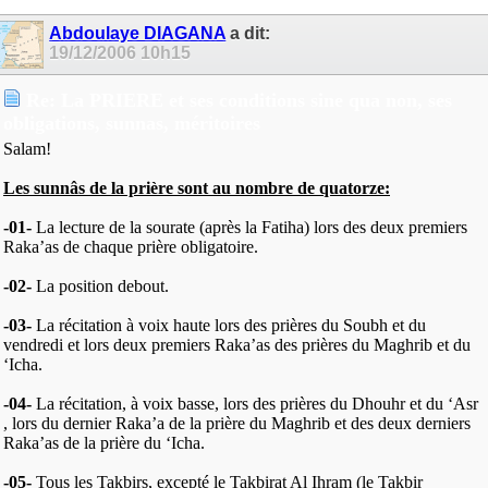
Abdoulaye DIAGANA
a dit:
19/12/2006
10h15
Re: La PRIERE et ses conditions sine qua non, ses
obligations, sunnas, méritoires
Salam!
Les sunnâs de la prière sont au nombre de quatorze:
-01-
La lecture de la sourate (après la Fatiha) lors des deux premiers
Raka’as de chaque prière obligatoire.
-02-
La position debout.
-03-
La récitation à voix haute lors des prières du Soubh et du
vendredi et lors deux premiers Raka’as des prières du Maghrib et du
‘Icha.
-04-
La récitation, à voix basse, lors des prières du Dhouhr et du ‘Asr
, lors du dernier Raka’a de la prière du Maghrib et des deux derniers
Raka’as de la prière du ‘Icha.
-05-
Tous les Takbirs, excepté le Takbirat Al Ihram (le Takbir