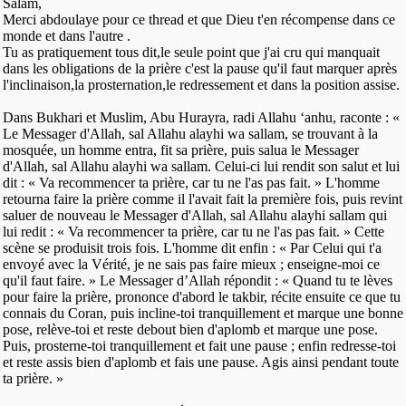
Salam,
Merci abdoulaye pour ce thread et que Dieu t'en récompense dans ce
monde et dans l'autre .
Tu as pratiquement tous dit,le seule point que j'ai cru qui manquait
dans les obligations de la prière c'est la pause qu'il faut marquer après
l'inclinaison,la prosternation,le redressement et dans la position assise.
Dans Bukhari et Muslim, Abu Hurayra, radi Allahu ‘anhu, raconte : «
Le Messager d'Allah, sal Allahu alayhi wa sallam, se trouvant à la
mosquée, un homme entra, fit sa prière, puis salua le Messager
d'Allah, sal Allahu alayhi wa sallam. Celui-ci lui rendit son salut et lui
dit : « Va recommencer ta prière, car tu ne l'as pas fait. » L'homme
retourna faire la prière comme il l'avait fait la première fois, puis revint
saluer de nouveau le Messager d'Allah, sal Allahu alayhi sallam qui
lui redit : « Va recommencer ta prière, car tu ne l'as pas fait. » Cette
scène se produisit trois fois. L'homme dit enfin : « Par Celui qui t'a
envoyé avec la Vérité, je ne sais pas faire mieux ; enseigne-moi ce
qu'il faut faire. » Le Messager d’Allah répondit : « Quand tu te lèves
pour faire la prière, prononce d'abord le takbir, récite ensuite ce que tu
connais du Coran, puis incline-toi tranquillement et marque une bonne
pose, relève-toi et reste debout bien d'aplomb et marque une pose.
Puis, prosterne-toi tranquillement et fait une pause ; enfin redresse-toi
et reste assis bien d'aplomb et fais une pause. Agis ainsi pendant toute
ta prière. »