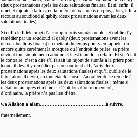
(deux prosternations après les deux salutations finales). Et si, enfin, il
omet et rajoute à la fois, en la prière, deux sunnâs ou plus, alors, il fera
recours au soudioud al qabliy (deux prosternations avant les deux
salutations finales).
Si enfin le fidèle omet d’accomplir trois sunnâs ou plus et oublie d’y
remédier par un soudioud al qabliy (deux prosternations avant les
deux salutations finales) en mettant du temps pour s’en rappeler ou
encore quitte carrément la mosquée ou l’endroit de prière, sa prière
devient tout simplement caduque et il est tenu de la refaire. Et si c’était
le contraire, c’est à dire s’il faisait un rajout de sunnâs à la prière pour
lequel il devait y remédier par un soudioud al ba’adiy deux
prosternations après les deux salutations finales) et qu’il oublie de le
faire, alors, il devra, en tout état de cause, s’acquitter de ce remède (
les deux prosternations après les deux salutations finales ) même si
c’était un an après et même si c’était lors d’un moment où,
d’ordinaire, la prière n’a pas lieu d’être.
wa Allahou a’alam…………………………………..à suivre.
fraternellement.