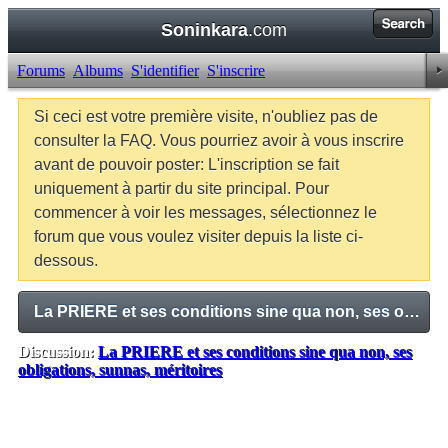
Soninkara
.com
Forums
Albums
S'identifier
S'inscrire
Si ceci est votre première visite, n'oubliez pas de
consulter la FAQ. Vous pourriez avoir à vous inscrire
avant de pouvoir poster: L'inscription se fait
uniquement à partir du site principal. Pour
commencer à voir les messages, sélectionnez le
forum que vous voulez visiter depuis la liste ci-
dessous.
La PRIERE et ses conditions sine qua non, ses obligations, sunnas, méritoires
Discussion:
La PRIERE et ses conditions sine qua non, ses
obligations, sunnas, méritoires
Balises:
Aucune