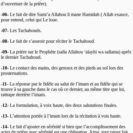
d’ouverture de la prière).
-06-
Le fait de dire Sami’a Allahou li mane Hamidah ( Allah exauce,
pour entend, celui qui Le loue.
-07-
Les Tachahouds.
-08-
Le fait de s’asseoir pour réciter le Tachahoud.
-09-
La prière sur le Prophète (salla Allahou ‘alayhi wa sallama) après
le dernier Tachahoud.
-10-
Le contact des mains, des genoux et des pieds au sol lors des
prosternations.
-11-
La réponse par le fidèle au salut de l’imam et au fidèle qui se
trouve à sa gauche dans le cas où ce dernier, au même titre que lui,
rattrape derrière l’imam.
-12-
La formulation, à voix haute, des deux salutations finales.
-13-
L’attention portée à l’imam lors de la récitation à vois haute.
-14-
Le fait d’ajouter en sérénité si bien que l’accomplissement des
actes de prière avec sérénité est une obligation. Ainsi, tout rajout fait