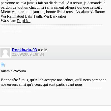
personne ne m'a jamais fait ou dit de mal . Au retour, je demande le
pardon de tout un chacun si j'ai vraiment offensé qui que ce soit .
Mieux vaut tard que jamais , bonne fête à tous . Assalam Aleîkoum
Wa Rahmatoul Lahi Taalla Wa Barkaatou
Wa-salam
Papisko
Dieu fait les parents,le choix fait les amis. Quand mes amis sont borgnes,je les
regarde de profil
Rockia-du-93
a dit:
22/09/2009
10h34
salam aleycoum
Bonne fête à tous, qu'Allah accepte nos jeûnes, qu'Il nous pardonne
nos erreurs ainsi qu'à ceux qui sont partis avant nous.
La patiente est une vertue <3