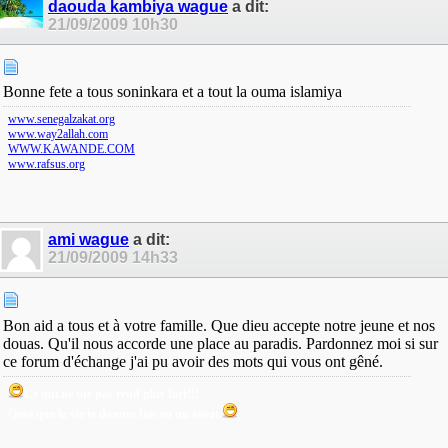
daouda kambiya wague
a dit:
21/09/2009
10h30
Bonne fete a tous soninkara et a tout la ouma islamiya
www.senegalzakat.org
www.way2allah.com
WWW.KAWANDE.COM
www.rafsus.org
ami wague
a dit:
21/09/2009
14h33
Bon aid a tous et à votre famille. Que dieu accepte notre jeune et nos
douas. Qu'il nous accorde une place au paradis. Pardonnez moi si sur
ce forum d'échange j'ai pu avoir des mots qui vous ont gêné.
Ce qui ne tue pas rend plus fort!!!
Quoi que la vie te donnes fais en un atout.