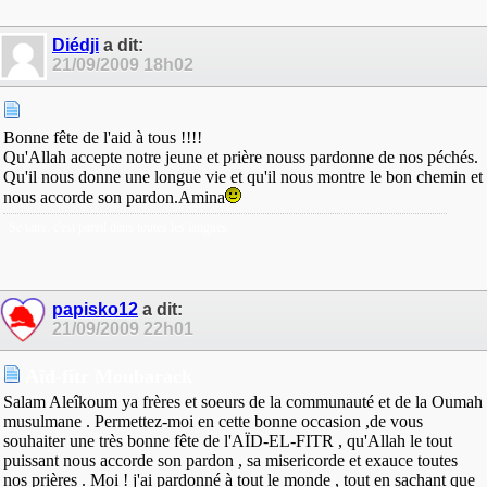
Diédji
a dit:
21/09/2009
18h02
Bonne fête de l'aid à tous !!!!
Qu'Allah accepte notre jeune et prière nouss pardonne de nos péchés.
Qu'il nous donne une longue vie et qu'il nous montre le bon chemin et
nous accorde son pardon.Amina
Se taire, c'est pareil dans toutes les langues
papisko12
a dit:
21/09/2009
22h01
Aïd-fitr Moubarack
Salam Aleîkoum ya frères et soeurs de la communauté et de la Oumah
musulmane . Permettez-moi en cette bonne occasion ,de vous
souhaiter une très bonne fête de l'AÏD-EL-FITR , qu'Allah le tout
puissant nous accorde son pardon , sa misericorde et exauce toutes
nos prières . Moi ! j'ai pardonné à tout le monde , tout en sachant que