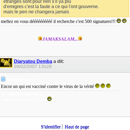
etranges sont pour rien s'il ya plu
d'emigres c'est la faute a ce qui l'ont gouverne.
mais le pen ne changera jamais
mefiez en vous déééééééééé il recherche c'est 500 signatures!!!
JAMAKSALAM...
Diaryatou Demba
a dit:
09/02/2007
13h28
immigration
Encor un qui est vacciné contre le virus de la vérité
DJAMBERE KHOUMBA
dampi khuro na dossi y meeni
S'identifier
Haut de page