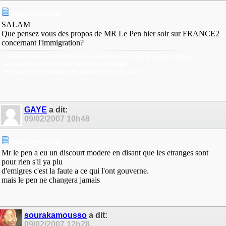
immigration
SALAM
Que pensez vous des propos de MR Le Pen hier soir sur FRANCE2
concernant l'immigration?
" Dieu Donne-moi la sérénité d'accepter les choses que je ne peux changer,
le courage de changer celles que je peux changer
et la sagesse de distinguer les premières des secondes".
GAYE
a dit:
09/02/2007
10h48
immigration
Mr le pen a eu un discourt modere en disant que les etranges sont
pour rien s'il ya plu
d'emigres c'est la faute a ce qui l'ont gouverne.
mais le pen ne changera jamais
sourakamousso
a dit:
09/02/2007
12h28