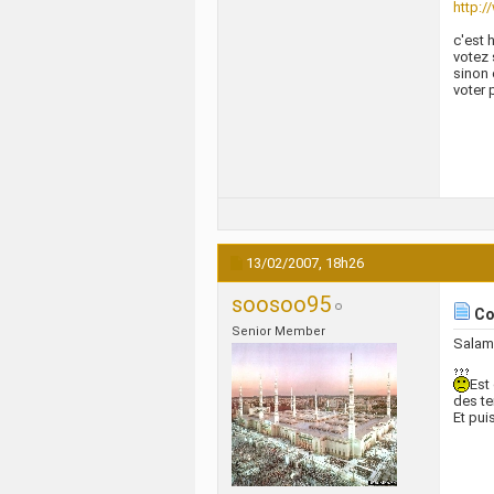
http:
c'est h
votez 
sinon 
voter p
13/02/2007,
18h26
soosoo95
Com
Senior Member
Salam
Est
des t
Et pui