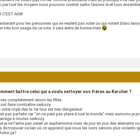
si par tout les moyens nous pouvons contrer sarko faisons le et tous ensembl
 C'EST AGIR
intenant pour les personnes qui ne veulent pas voter ou qui votent blanc lai
 un très bon usage de ce vote: il sera entre de bonne main
ment battre celui qui a voulu nettoyer nos frères au Karcher ?
vez completement raison les filles
t tout faire combattre sarkozy
 voter royal des le 1er tour est tres dangereux!
'est pas parfaite car "on ne peut pas plaire à tout le monde" mais aumoins je pre
barrage à nicolas sarkozy
ue je ne l'aime pas serait un euphemisme mais de jour en jour des elements
ns de tropuver ce lien où on apprend que nous les noirs serions plus violents q
hobe ça?