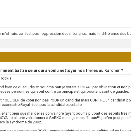
i m'effraie, ce n'est pas l'oppression des méchants, mais l'indifférence des bo
ment battre celui qui a voulu nettoyer nos frères au Karcher ?
 rockia
nd bien ce que tu dis et pour ma part je voterais ROYAL par obligation et non p
uses personnes qui sont contre ce principe et qui pourtant sont de gauche.
tir OBLIGER de voter non pas POUR un candidat mais CONTRE un candidat pour 
e reconnaitre Royal n'est pas la candidate parfaite.
ie tant bien que mal de les convaincre (ayant pour la plupart des esprits très m
ROYAL etait une voix donner à SARKO mais ça ne suffit pas!!!! je n'en peut plus!
vers le syndrome de 2002.
certains ne voient pas ROYAL comme présidente mais en politique il ne faut pas