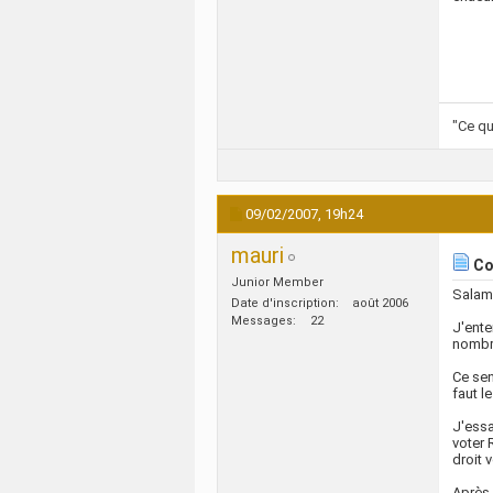
"Ce qu
09/02/2007,
19h24
mauri
Com
Junior Member
Salam
Date d'inscription
août 2006
Messages
22
J'ente
nombre
Ce sen
faut l
J'essa
voter 
droit 
Après 