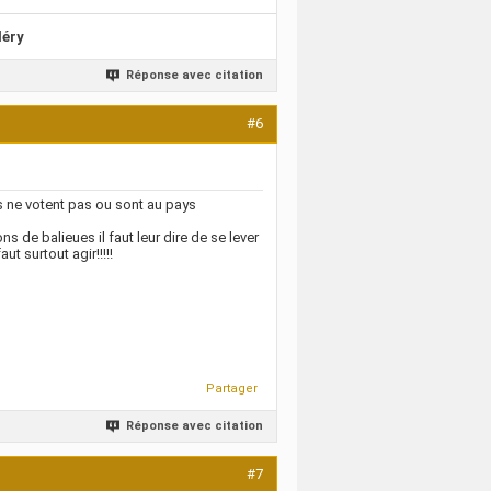
léry
Réponse avec citation
#6
is ne votent pas ou sont au pays
 de balieues il faut leur dire de se lever
ut surtout agir!!!!!
Partager
Réponse avec citation
#7