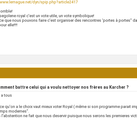
//www.lemague.net/dyn/spip.php?article2417
orrible!
segolene royal c'est un vote utile, un vote symbolique!
ce que nous pouvons faire c'est organiser des rencontres 'portes à portes" dan
our elle!!!!
ment battre celui qui a voulu nettoyer nos frères au Karcher ?
 a tous
 ce qu'on a le choix vaut mieux voter Royal ( même si son programme parait imp
emps modernes".
s l'abstention ne fait que nous deservir puisque nous serons les premieres vi