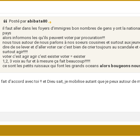
Posté par
abibata80
il faut aller dans les foyers d'immigres bon nombres de gens y ont la nationa
pays
alors informons les qu'ils peuvent voter par procuration!!!
nous tous autour de nous parlons à nos soeurs cousines et surtout aux jeunes
dire de se lever et d'aller voter car c'est bien de crier toujours au scandale et 
surtout agir!!!!!
voter c'est agir agir c'est exister voter = exister
1,2, 3 voix au fur et à mesure ça fait beaucoup!!!!!!
ce sont les petits ruissaux qui font les grands oceans
alors bougeons nous!!
 fait d'accord avec toi !! et Dieu sait, je mobilise autant que je peux autour d