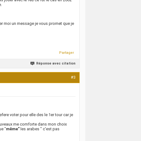
e.
sser moi un message je vous promet que je
Partager
Réponse avec citation
#3
fere voter pour elle des le 1er tour car je
 nouveaux me comforte dans mon choix
ue "
même"
les arabes " c'est pas