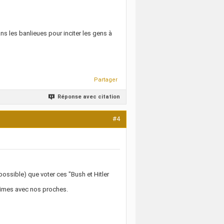
s les banlieues pour inciter les gens à
Partager
Réponse avec citation
#4
ossible) que voter ces "Bush et Hitler
ctimes avec nos proches.