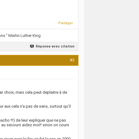
Partager
ns." Martin Luther King
Réponse avec citation
#2
ar choix, mais cela peut deplaitre à de
eux cela n'a pas de sens, surtout qu'il
acho !!!) de leur expliquer que ne pas
!! au secours aidez moi!! sinon on cours
 jouer avec le feu ce fut le cas en 2002