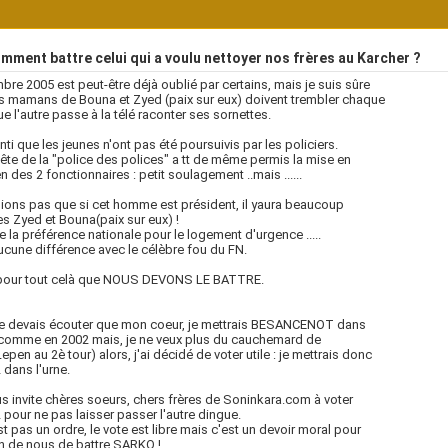
ment battre celui qui a voulu nettoyer nos frères au Karcher ?
re 2005 est peut-être déjà oublié par certains, mais je suis sûre
s mamans de Bouna et Zyed (paix sur eux) doivent trembler chaque
ue l'autre passe à la télé raconter ses sornettes.
enti que les jeunes n'ont pas été poursuivis par les policiers.
ête de la "police des polices" a tt de même permis la mise en
 des 2 fonctionnaires : petit soulagement ..mais ......
ions pas que si cet homme est président, il yaura beaucoup
es Zyed et Bouna(paix sur eux) !
ne la préférence nationale pour le logement d'urgence .....
ucune différence avec le célèbre fou du FN.
 pour tout celà que NOUS DEVONS LE BATTRE.
ne devais écouter que mon coeur, je mettrais BESANCENOT dans
 comme en 2002 mais, je ne veux plus du cauchemard de
epen au 2è tour) alors, j'ai décidé de voter utile : je mettrais donc
dans l'urne.
s invite chères soeurs, chers frères de Soninkara.com à voter
pour ne pas laisser passer l'autre dingue.
st pas un ordre, le vote est libre mais c'est un devoir moral pour
n de nous de battre SARKO !