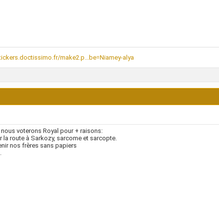
/tickers.doctissimo.fr/make2.p...be=Niamey-alya
 nous voterons Royal pour + raisons:
er la route à Sarkozy, sarcome et sarcopte.
enir nos frères sans papiers
.