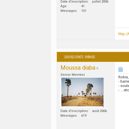
Date d'inscription
juillet 2006
Âge
41
Messages
151
http:/
20/02/2007,
09h02
Moussa diaba
Senior Member
Rokia,
- barr
- sout
- ....etc
Date d'inscription
août 2006
Messages
619