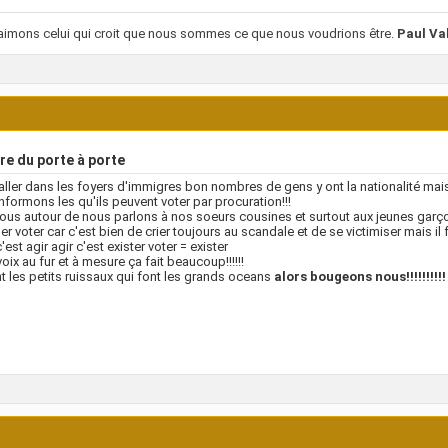
imons celui qui croit que nous sommes ce que nous voudrions être.
Paul Va
re du porte à porte
t aller dans les foyers d'immigres bon nombres de gens y ont la nationalité ma
informons les qu'ils peuvent voter par procuration!!!
ous autour de nous parlons à nos soeurs cousines et surtout aux jeunes garçons
ler voter car c'est bien de crier toujours au scandale et de se victimiser mais il fa
'est agir agir c'est exister voter = exister
 voix au fur et à mesure ça fait beaucoup!!!!!!
t les petits ruissaux qui font les grands oceans
alors bougeons nous!!!!!!!!!!