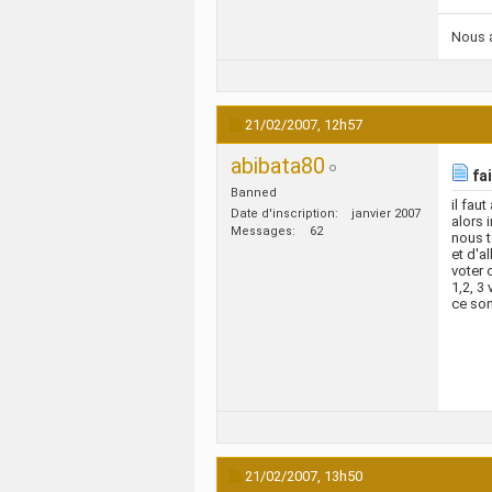
Nous a
21/02/2007,
12h57
abibata80
fai
Banned
il fau
Date d'inscription
janvier 2007
alors 
Messages
62
nous t
et d'al
voter c
1,2, 3
ce son
21/02/2007,
13h50