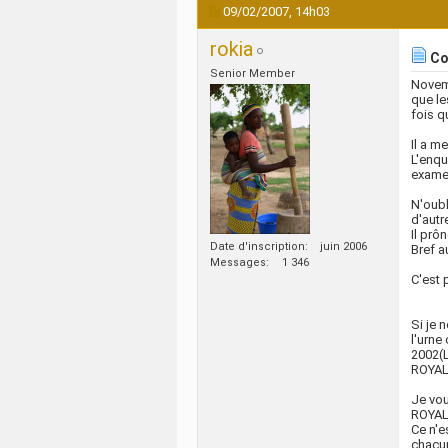
09/02/2007,
14h03
rokia
Com
Senior Member
Novemb
que le
fois q
Il a m
L'enqu
examen
N'oubl
d'autr
Il prô
Date d'inscription
juin 2006
Bref a
Messages
1 346
C'est
Si je 
l'urne
2002(L
ROYAL 
Je vou
ROYAL 
Ce n'e
chacu