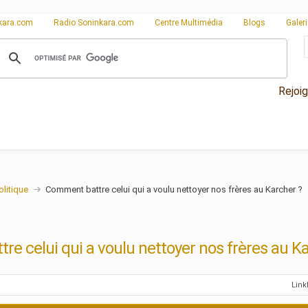
kara.com
Radio Soninkara.com
Centre Multimédia
Blogs
Galer
Rejoi
olitique
Comment battre celui qui a voulu nettoyer nos frères au Karcher ?
e celui qui a voulu nettoyer nos frères au Ka
Lin