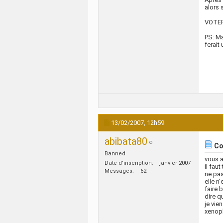
alors 
VOTER
PS: Ma
ferait
13/02/2007,
12h59
abibata80
Com
Banned
vous a
Date d'inscription
janvier 2007
il fau
Messages
62
ne pas
elle n
faire 
dire q
je vie
xenop