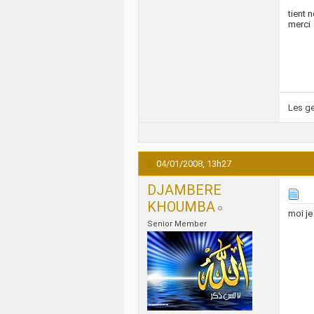
tient 
merci
Les ge
04/01/2008,
13h27
DJAMBERE
KHOUMBA
moi je
Senior Member