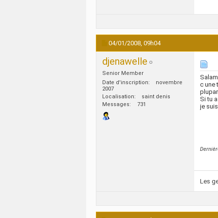
04/01/2008,
09h04
djenawelle
Senior Member
Salam
Date d'inscription
novembre
c une 
2007
plupar
Localisation
saint denis
Si tu 
Messages
731
je sui
Dernièr
Les ge