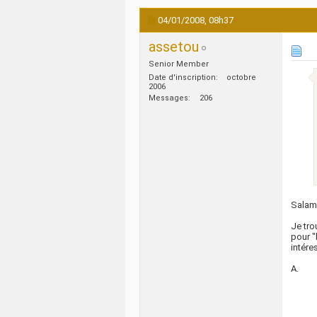
04/01/2008,
08h37
assetou
Senior Member
Date d'inscription
octobre
2006
Messages
206
Salam
Je tro
pour "
intére
A.