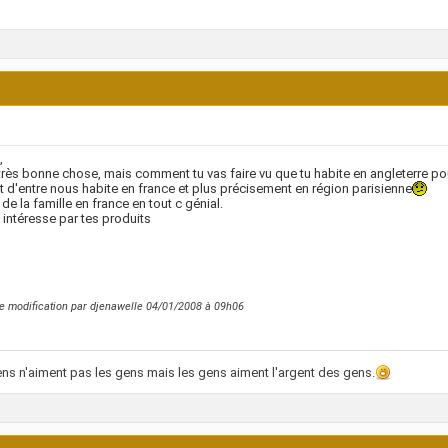
,
très bonne chose, mais comment tu vas faire vu que tu habite en angleterre po
t d'entre nous habite en france et plus précisement en région parisienne
a de la famille en france en tout c génial.
s intéresse par tes produits
e modification par djenawelle 04/01/2008 à
09h06
ns n'aiment pas les gens mais les gens aiment l'argent des gens.