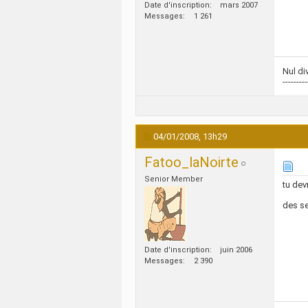
Date d'inscription
mars 2007
Messages
1 261
Nul di
---------
04/01/2008,
13h29
Fatoo_laNoirte
Senior Member
tu dev
des se
Date d'inscription
juin 2006
Messages
2 390