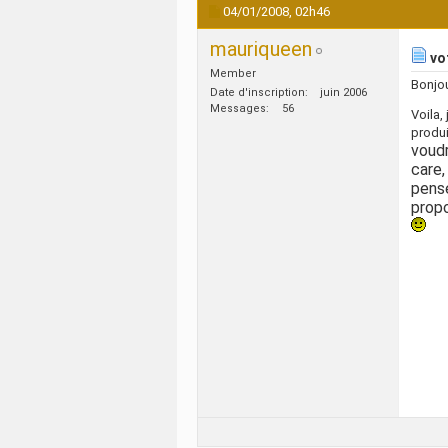
04/01/2008,
02h46
mauriqueen
vot
Member
Bonjou
Date d'inscription
juin 2006
Messages
56
Voila,
produ
voudr
care,
pense
propo