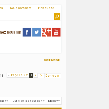
ies
Nous Contacter
Plan du site
gnez nous sur
connexion
Page 1 sur 2
1
2
 11
Dernière
kBack
Outils de la discussion
Display