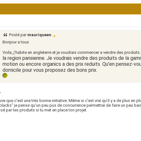
Posté par
mauriqueen
Bonjour a tous
Voila, j'habite en angleterre et je voudrais commencer a vendre des produit
la region parisienne. Je voudrais vendre des produits de la gamm
motion ou encore organics a des prix reduits. Qu'en pensez-vo
domicile pour vous proposez des bons prix.
,
uve que c'est une très bonne initiative. Même si c'est vrai qu'il y a de plus en
blacks" je pense qu'un peu pus de concurrence permettrai de faire un peu baisser
ssé par tes produits si tu met en place ton projet.