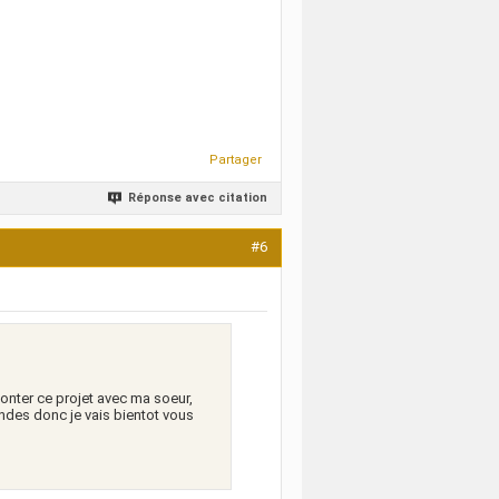
Partager
Réponse avec citation
#6
monter ce projet avec ma soeur,
ndes donc je vais bientot vous