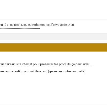
vinitè si ce n'est Dieu et Mohamed est l'envoyé de Dieu.
------------------------------------------
rais faire un site internet pour presenter tes produits ça peut aider....
ances de testing a domicile aussi, (genre rencontre cosmetik)