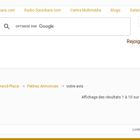
kara.com
Radio Soninkara.com
Centre Multimédia
Blogs
Galer
Rejoi
rand-Place
Petites Annonces
votre avis
Affichage des résultats 1 à 10 sur
Lin