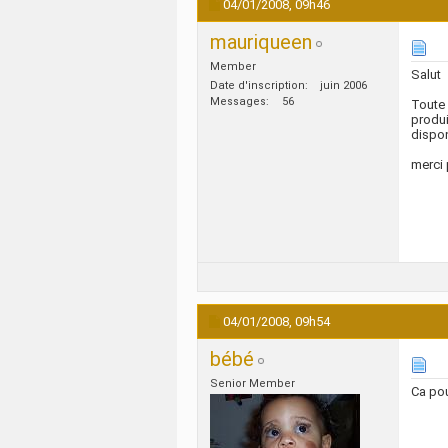
04/01/2008,
09h46
mauriqueen
Member
Salut
Date d'inscription
juin 2006
Messages
56
Toute 
produi
dispon
merci 
04/01/2008,
09h54
bébé
Senior Member
Ca pou