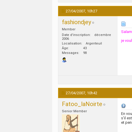
27/04/2007,
10h27
fashiondjey
Member
Salam
Date d'inscription
décembre
2006
je vou
Localisation
Argenteuil
Âge
43
Messages
98
27/04/2007,
10h42
Fatoo_laNoirte
Senior Member
En vou
s'il e
et pens