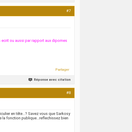
#7
ts ecrit ou aussi par rapport aux dipomes
Partager
Réponse avec citation
#8
iculier en tête...? Savez vous que Sarkosy
de la fonction publique...reflechissez bien