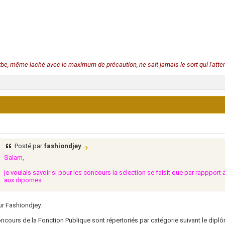
rbe, même laché avec le maximum de précaution, ne sait jamais le sort qui l'atten
Posté par
fashiondjey
Salam,
je voulais savoir si pour les concours la selection se faisit que par rappport 
aux dipomes
r Fashiondjey.
ncours de la Fonction Publique sont répertoriés par catégorie suivant le dipl