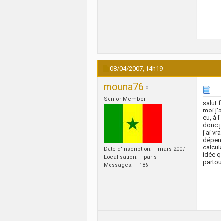
08/04/2007,
14h19
mouna76
Senior Member
salut 
moi j'
eu, à 
donc j
j'ai vr
dépend
calcul
Date d'inscription
mars 2007
idée q
Localisation
paris
parto
Messages
186