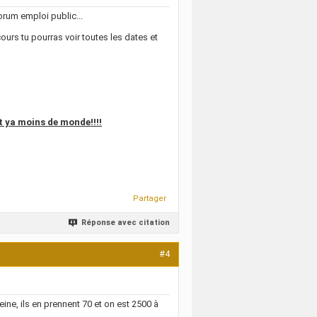
forum emploi public...
urs tu pourras voir toutes les dates et
et ya moins de monde!!!!
Partager
Réponse avec citation
#4
eine, ils en prennent 70 et on est 2500 à