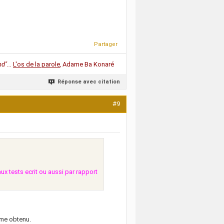
Partager
d"...
L'os de la parole
,
Adame Ba Konaré
Réponse avec citation
#9
aux tests ecrit ou aussi par rapport
ôme obtenu.