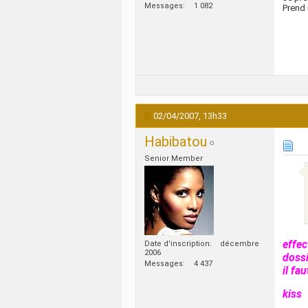
Messages
1 082
Prend 
02/04/2007,
13h33
Habibatou
Senior Member
effec
Date d'inscription
décembre
2006
dossi
Messages
4 437
il fa
kiss