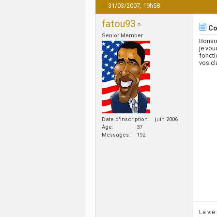
31/03/2007,
19h58
fatou93
Co
Senior Member
Bonsoi
je vou
foncti
vos cla
Date d'inscription
juin 2006
Âge
37
Messages
192
La vie