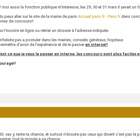
! moi aussi la fonction publique m'interesse, les 29, 30 et 31 mars il yavait un 
tu peux aller sur le site de la mairie de paris
Accueil paris.fr - Paris.fr
dans conco
ries de concours!!
x t'inscrire en ligne ou retirer un dossier à l'adresse indiquée.
n'hésite pas a postuler dans les mairies, conseils généraux, hopitaux
permettra d'avoir de l'expérience et de le passer
en interne!!
est ce que je veux le passer en interne, les concours sont plus faciles 
ourage!!
93, vas y, tente ta chance, et surtout n'écoute pas ceux qui disent c'est pas la p
senter, tout le monde a sa chance.