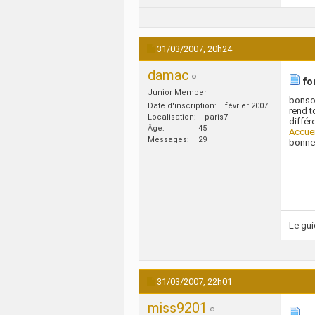
31/03/2007,
20h24
damac
fo
Junior Member
bonsoi
Date d'inscription
février 2007
rend t
Localisation
paris7
différ
Âge
45
Accuei
Messages
29
bonne
Le gu
31/03/2007,
22h01
miss9201