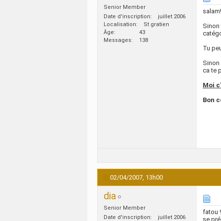
Senior Member
salam!
Date d'inscription
juillet 2006
Localisation
St gratien
Sinon 
Âge
43
catégo
Messages
138
Tu peu
Sinon 
ca te 
Moi c'
Bon c
02/04/2007,
13h00
dia
Senior Member
fatou 
Date d'inscription
juillet 2006
se pré