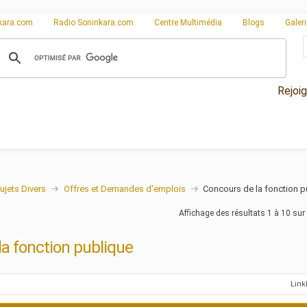
kara.com
Radio Soninkara.com
Centre Multimédia
Blogs
Galer
Rejoi
ujets Divers
Offres et Demandes d'emplois
Concours de la fonction p
Affichage des résultats 1 à 10 sur
a fonction publique
Lin