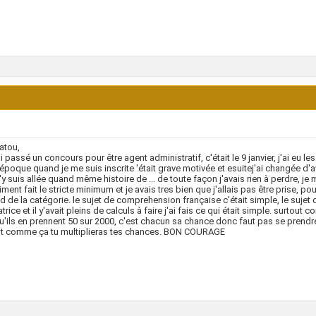
fatou,
ai passé un concours pour être agent administratif, c'était le 9 janvier, j'ai eu le
l'époque quand je me suis inscrite 'était grave motivée et esuitej'ai changée d'
'y suis allée quand même histoire de ... de toute façon j'avais rien à perdre, je
aiment fait le stricte minimum et je avais tres bien que j'allais pas être prise, pou
 de la catégorie. le sujet de comprehension française c'était simple, le sujet
atrice et il y'avait pleins de calculs à faire j'ai fais ce qui était simple. surtou
u'ils en prennent 50 sur 2000, c'est chacun sa chance donc faut pas se prendr
ut comme ça tu multiplieras tes chances. BON COURAGE