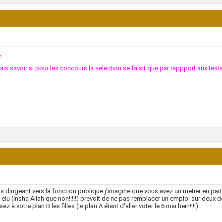
,
lais savoir si pour les concours la selection se faisit que par rappport aux tes
s dirigeant vers la fonction publique j'imagine que vous avez un metier en part
st elu (Insha Allah que non!!!!!) prevoit de ne pas remplacer un emploi sur deux 
ez à votre plan B les filles (le plan A étant d'aller voter le 6 mai hein!!!!)