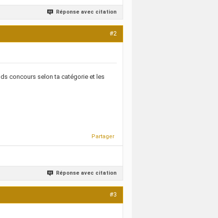
Réponse avec citation
#2
ends concours selon ta catégorie et les
Partager
Réponse avec citation
#3