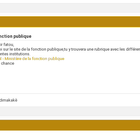
nction publique
r fatou,
oi sur le site de la fonction publique,tu y trouvera une rubrique avec les différ
entes institutions.
l - Ministère de la fonction publique
 chance
idimakakè