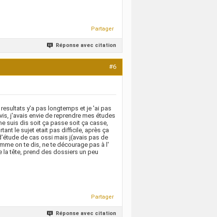
Partager
Réponse avec citation
#6
s resultats y'a pas longtemps et je 'ai pas
avis, j'avais envie de reprendre mes études
 me suis dis soit ça passe soit ça casse,
rtant le sujet etait pas difficile, après ça
 d'étude de cas ossi mais j(avais pas de
t comme on te dis, ne te décourage pas à l'
e la tête, prend des dossiers un peu
Partager
Réponse avec citation