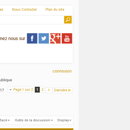
ies
Nous Contacter
Plan du site
gnez nous sur
connexion
ublique
Page 1 sur 2
1
2
 17
Dernière
kBack
Outils de la discussion
Display