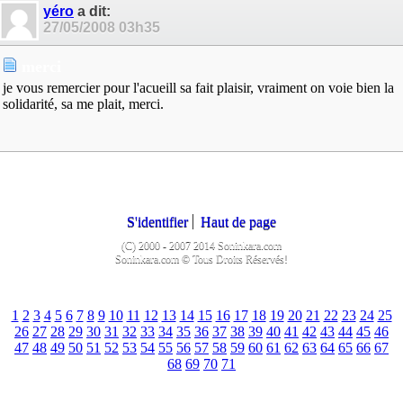
yéro
a dit:
27/05/2008
03h35
merci
je vous remercier pour l'acueill sa fait plaisir, vraiment on voie bien la
solidarité, sa me plait, merci.
S'identifier
Haut de page
(C) 2000 - 2007 2014 Soninkara.com
Soninkara.com © Tous Droits Réservés!
1
2
3
4
5
6
7
8
9
10
11
12
13
14
15
16
17
18
19
20
21
22
23
24
25
26
27
28
29
30
31
32
33
34
35
36
37
38
39
40
41
42
43
44
45
46
47
48
49
50
51
52
53
54
55
56
57
58
59
60
61
62
63
64
65
66
67
68
69
70
71