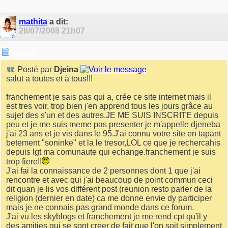
mathita
a dit:
28/07/2008
21h07
salam
Posté par
Djeina
salut a toutes et à tous!!!
franchement je sais pas qui a, crée ce site internet mais il
est tres voir, trop bien j'en apprend tous les jours grâce au
sujet des s'un et des autres.JE ME SUIS INSCRITE depuis
peu et je me suis meme pas presenter je m'appelle djeneba
j'ai 23 ans et je vis dans le 95.J'ai connu votre site en tapant
betement "soninke" et la le tresor,LOL ce que je rechercahis
depuis lgt ma comunaute qui echange.franchement je suis
trop fiere!!
J'ai fai la connaissance de 2 personnes dont 1 que j'ai
rencontre et avec qui j'ai beaucoup de point commun ceci
dit quan je lis vos différent post (reunion resto parler de la
religion (dernier en date) ca me donne envie dy participer
mais je ne connais pas grand monde dans ce forum.
J'ai vu les skyblogs et franchement je me rend cpt qu'il y
des amities qui se sont creer de fait que l'on soit simplement