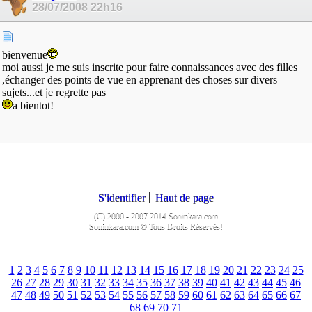
28/07/2008
22h16
bienvenue
moi aussi je me suis inscrite pour faire connaissances avec des filles
,échanger des points de vue en apprenant des choses sur divers
sujets...et je regrette pas
a bientot!
S'identifier
Haut de page
(C) 2000 - 2007 2014 Soninkara.com
Soninkara.com © Tous Droits Réservés!
1
2
3
4
5
6
7
8
9
10
11
12
13
14
15
16
17
18
19
20
21
22
23
24
25
26
27
28
29
30
31
32
33
34
35
36
37
38
39
40
41
42
43
44
45
46
47
48
49
50
51
52
53
54
55
56
57
58
59
60
61
62
63
64
65
66
67
68
69
70
71