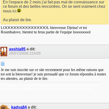
En l'espace de 2 mois j'ai fait pas mal de connaissance sur
ce forum et des belles rencontres. On se sent vraiment chez
nous ici.
Au plaisir de lire.
LOOOOOOOOOOOOOOOL bienvenue Djeina! et toi
Roumbalove, bientot tu feras partie de l'equipe looooooool
asshia95
a dit:
28/07/2008
22h09
Je me suis inscrite sur ce site recemment pour les même raisons que
toi soit la bienvenue! je suis persuadé que ce forum répondra à toutes
tes attentes, au plaisir de te lire.
"
Lorsque tu vins au monde, tout le monde était content et toi tu pleurais.-Vis
de telle sorte que lorsque tu mouras, tous pleureront et tu seras heureux."
kadya84
a dit: