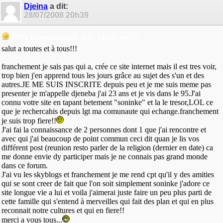
Djeina
a dit:
28/07/2008
20h39
Mes presentation très tardives!!!!
salut a toutes et à tous!!!
franchement je sais pas qui a, crée ce site internet mais il est tres voir,
trop bien j'en apprend tous les jours grâce au sujet des s'un et des
autres.JE ME SUIS INSCRITE depuis peu et je me suis meme pas
presenter je m'appelle djeneba j'ai 23 ans et je vis dans le 95.J'ai
connu votre site en tapant betement "soninke" et la le tresor,LOL ce
que je rechercahis depuis lgt ma comunaute qui echange.franchement
je suis trop fiere!!
J'ai fai la connaissance de 2 personnes dont 1 que j'ai rencontre et
avec qui j'ai beaucoup de point commun ceci dit quan je lis vos
différent post (reunion resto parler de la religion (dernier en date) ca
me donne envie dy participer mais je ne connais pas grand monde
dans ce forum.
J'ai vu les skyblogs et franchement je me rend cpt qu'il y des amities
qui se sont creer de fait que l'on soit simplement soninke j'adore ce
site longue vie a lui et voila j'aimerai juste faire un peu plus parti de
cette famille qui s'entend à merveilles qui fait des plan et qui en plus
reconnait notre cultures et qui en fiere!!
merci a vous tous...