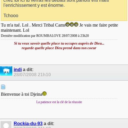
chez toi ici tu verras les débats sont parfois vifs mais
l'enrichissement y est énorme.
Tchooo
Tu m'a tué. Lol . Merci Tribal Cams
Je vais me faire petite
maintenant. Lol
Dernière modification par ROUMBALOVE 28/07/2008 à
23h20
Si tu veux savoir quelle place tu occupes auprès de Dieu...
regarde quelle place Dieu prend dans ton coeur
indi
a dit:
28/07/2008
21h10
Bienvenue à toi Djeina
La patience est la clé de la réussite
Rockia-du-93
a dit: