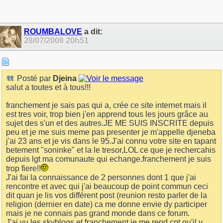
ROUMBALOVE
a dit:
28/07/2008
20h51
Posté par
Djeina
salut a toutes et à tous!!!
franchement je sais pas qui a, crée ce site internet mais il
est tres voir, trop bien j'en apprend tous les jours grâce au
sujet des s'un et des autres.JE ME SUIS INSCRITE depuis
peu et je me suis meme pas presenter je m'appelle djeneba
j'ai 23 ans et je vis dans le 95.J'ai connu votre site en tapant
betement "soninke" et la le tresor,LOL ce que je rechercahis
depuis lgt ma comunaute qui echange.franchement je suis
trop fiere!!
J'ai fai la connaissance de 2 personnes dont 1 que j'ai
rencontre et avec qui j'ai beaucoup de point commun ceci
dit quan je lis vos différent post (reunion resto parler de la
religion (dernier en date) ca me donne envie dy participer
mais je ne connais pas grand monde dans ce forum.
J'ai vu les skyblogs et franchement je me rend cpt qu'il y