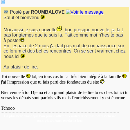
Posté par
ROUMBALOVE
Salut et bienvenu!
Moi aussi je suis nouvelle
, bon presque nouvelle ça fait
pas longtemps que je suis là. Fait comme moi n'hesite pas
à poster
En l'espace de 2 mois j'ai fait pas mal de connaissance sur
ce forum et des belles rencontres. On se sent vraiment chez
nous ici.
Au plaisir de lire.
Toi nouvellle
lol, en tous cas tu t'ai très bien intégré à la famille
j'ai l'impression que tu fais parti des fondateurs du site
.
Bienvenue à toi Djeina et au grand plaisir de te lire tu es chez toi ici tu
verras les débats sont parfois vifs mais l'enrichissement y est énorme.
Tchooo
La plus belle chose que l’on puisse offrir aux autres n’est pas notre richesse
mais plutôt leurs révéler la leur.