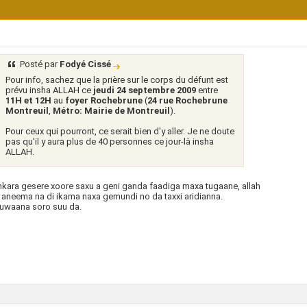
Posté par
Fodyé Cissé
Pour info, sachez que la prière sur le corps du défunt est
prévu insha ALLAH ce
jeudi 24 septembre 2009
entre
11H et 12H
au
foyer Rochebrune
(
24 rue Rochebrune
Montreuil
,
Métro: Mairie de Montreuil
).
Pour ceux qui pourront, ce serait bien d'y aller. Je ne doute
pas qu'il y aura plus de 40 personnes ce jour-là insha
ALLAH.
kara gesere xoore saxu a geni ganda faadiga maxa tugaane, allah
aneema na di ikama naxa gemundi no da taxxi aridianna.
uwaana soro suu da.