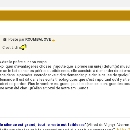
Posté par
ROUMBALOVE
C'est à dire
à-dire la prière sur son corps.
xpliquer d'avantage les choses, j'ajoute que la prière sur un(e) défunt(e) musu
on le fait dans nos prières quotidiennes; elle consiste à demander directemen
ace dans le paradis. Intercéder veut dire demander, plaider la cause de quelqu'
demande. Il est dit dans les écrits théologiques que c'est important qu'il y a
ent ce pardon. Plus le nombre est grand, plus les chances sont grandes pour
re avoir été clair. Qu'Allah ait pitié de notre ami Ganda.
.
le silence est grand, tout le reste est faiblesse"
(Alfred de Vigny).
"Je ren
"
.
http:/