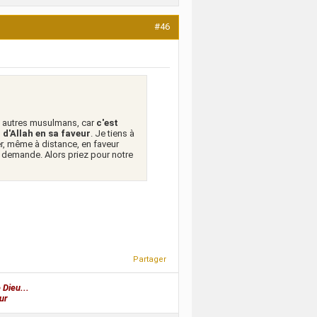
#46
s autres musulmans, car
c'est
d'Allah en sa faveur
. Je tiens à
r, même à distance, en faveur
r demande. Alors priez pour notre
Partager
 Dieu...
ur