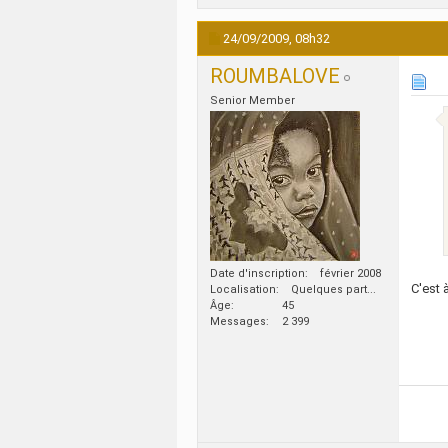
24/09/2009,
08h32
ROUMBALOVE
Senior Member
Date d'inscription
février 2008
C'est 
Localisation
Quelques part...
Âge
45
Messages
2 399