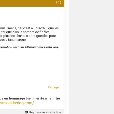
#45
musulmans, car c'est aujourd'hui que les
uter que plus le nombre de fidèles
), plus les chances sont grandes pour
ous a tant marqué.
hamahou
ou bien
Allâhoumma
akhfir
ane
Partager
ds un hommage bien mérité à l'amitié
/smk.eklablog.com/
Réponse avec citation