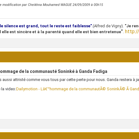
re modification par Cheikhna Mouhamed WAGUE 24/09/2009 à
00h15
.
le silence est grand, tout le reste est faiblesse"
(Alfred de Vigny).
"Je ren
"
.
http:/
 elle est sincère et à la parenté quand elle est bien entretenue
hommage de la communauté Soninké à Ganda Fadiga
s aussi attristé comme vous tous par cette perte pour nous. Ganda restera à j
 la video:
Dailymotion - Lâ€™hommage de la communautÃ© SoninkÃ© Ã Ganda 