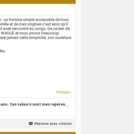
ion : un homme simple accessible de tous.
lle et de mes origines c’est ainsi qu’il
 avait rencontré au congo. De ce lien de
med WAGUE et nous avions beaucoup
rai jamais cette simplicité, son ouverture
ête.
Partager
kaaxu. Ces valeurs sont mes repères…
Réponse avec citation