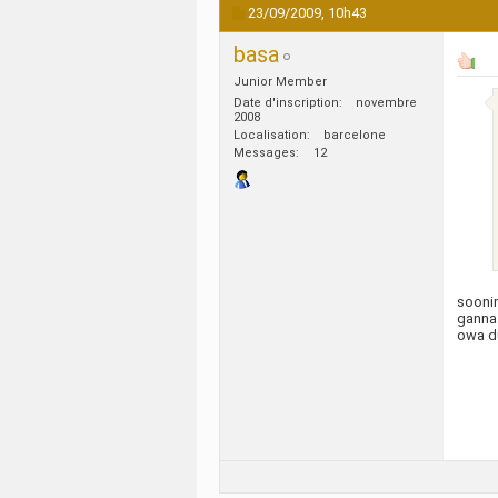
23/09/2009,
10h43
basa
Junior Member
Date d'inscription
novembre
2008
Localisation
barcelone
Messages
12
soonin
ganna 
owa d