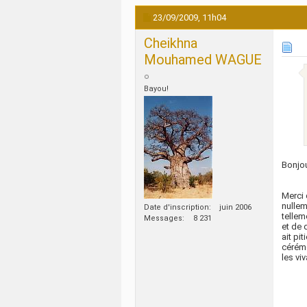
23/09/2009,
11h04
Cheikhna
Mouhamed WAGUE
Bayou!
Bonjou
Merci 
nullem
Date d'inscription
juin 2006
tellem
Messages
8 231
et de 
ait pi
cérémo
les viv