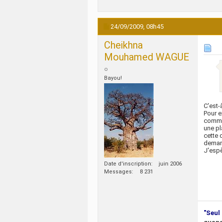
24/09/2009,
08h45
Cheikhna
Mouhamed WAGUE
Bayou!
C'est-
Pour e
comme 
une pl
cette 
demand
J'espè
Date d'inscription
juin 2006
Messages
8 231
"Seul 