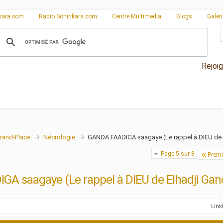
kara.com
Radio Soninkara.com
Centre Multimédia
Blogs
Galer
Rejoi
rand-Place
Nécrologie
GANDA FAADIGA saagaye (Le rappel à DIEU de 
Page 5 sur 8
Premi
A saagaye (Le rappel à DIEU de Elhadji Ga
Lin