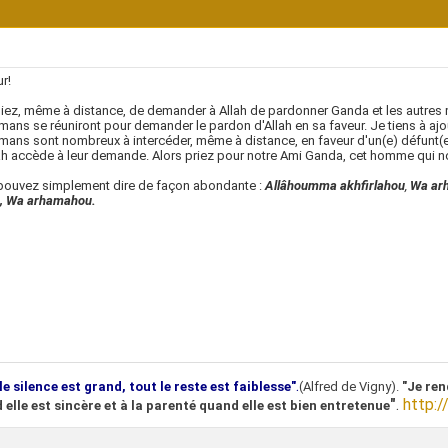
r!
iez, même à distance, de demander à Allah de pardonner Ganda et les autres 
ans se réuniront pour demander le pardon d'Allah en sa faveur. Je tiens à ajo
ans sont nombreux à intercéder, même à distance, en faveur d'un(e) défunt(e
ah accède à leur demande. Alors priez pour notre Ami Ganda, cet homme qui n
pouvez simplement dire de façon abondante :
Allâhoumma akhfirlahou
,
Wa ar
, Wa arhamahou.
.
le silence est grand, tout le reste est faiblesse"
(Alfred de Vigny).
"Je ren
"
.
http:/
 elle est sincère et à la parenté quand elle est bien entretenue