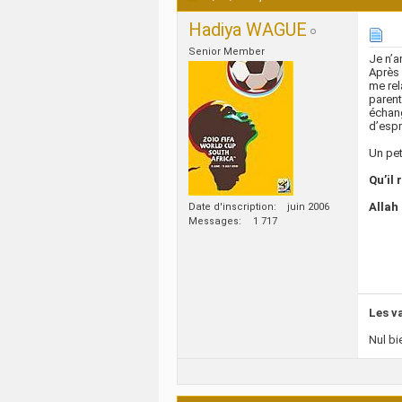
Hadiya WAGUE
Senior Member
Je n’a
Après 
me rel
parent
échang
d’espr
Un pet
Qu’il 
Allah
Date d'inscription
juin 2006
Messages
1 717
Les v
Nul bi