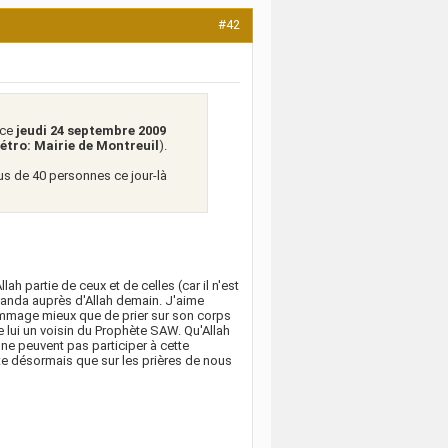
#42
 ce
jeudi 24 septembre 2009
étro: Mairie de Montreuil
).
plus de 40 personnes ce jour-là
ah partie de ceux et de celles (car il n'est
 Ganda auprès d'Allah demain. J'aime
ommage mieux que de prier sur son corps
e lui un voisin du Prophète SAW. Qu'Allah
 ne peuvent pas participer à cette
te désormais que sur les prières de nous