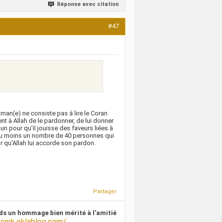
Réponse avec citation
#47
lman(e) ne consiste pas à lire le Coran
t à Allah de le pardonner, de lui donner
un pour qu'il jouisse des faveurs liées à
it au moins un nombre de 40 personnes qui
 qu'Allah lui accorde son pardon.
Partager
ds un hommage bien mérité à l'amitié
/smk.eklablog.com/