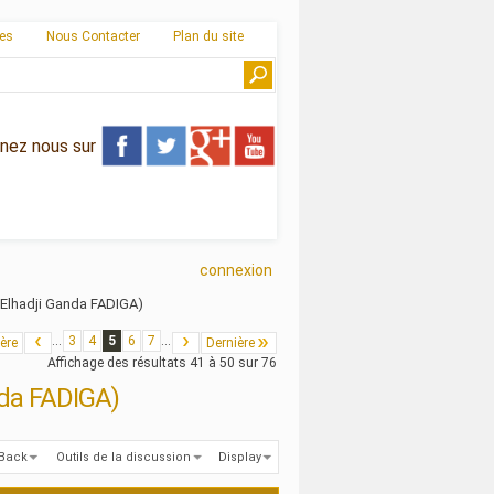
ies
Nous Contacter
Plan du site
gnez nous sur
connexion
Elhadji Ganda FADIGA)
...
3
4
5
6
7
...
ère
Dernière
Affichage des résultats 41 à 50 sur 76
nda FADIGA)
kBack
Outils de la discussion
Display