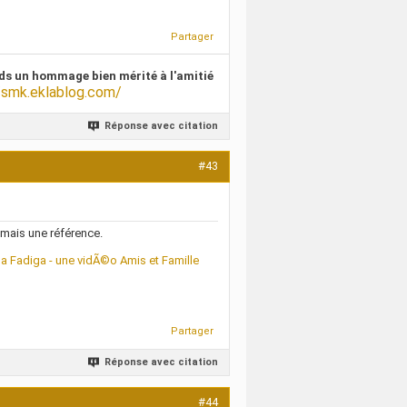
Partager
ds un hommage bien mérité à l'amitié
/smk.eklablog.com/
Réponse avec citation
#43
amais une référence.
Fadiga - une vidÃ©o Amis et Famille
Partager
Réponse avec citation
#44