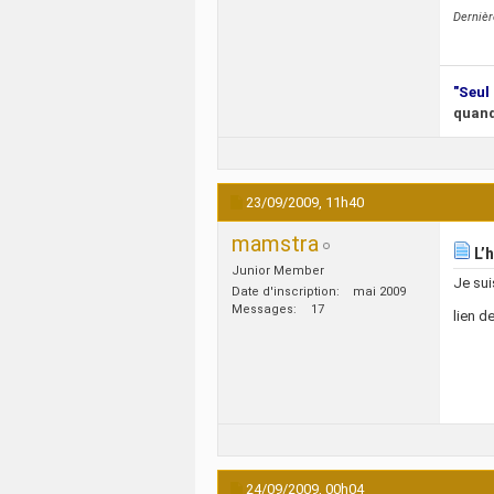
Derniè
"Seul 
quand
23/09/2009,
11h40
mamstra
L’
Junior Member
Je sui
Date d'inscription
mai 2009
Messages
17
lien de
24/09/2009,
00h04