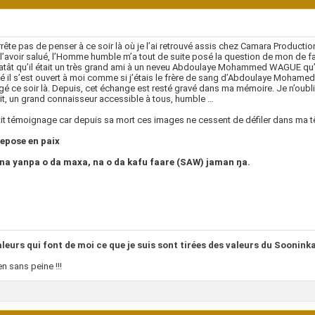
rrête pas de penser à ce soir là où je l’ai retrouvé assis chez Camara Product
l’avoir salué, l’Homme humble m’a tout de suite posé la question de mon de fami
atât qu’il était un très grand ami à un neveu Abdoulaye Mohammed WAGUE qu’il
é il s’est ouvert à moi comme si j’étais le frère de sang d’Abdoulaye Moha
é ce soir là. Depuis, cet échange est resté gravé dans ma mémoire. Je n’oublie
it, un grand connaisseur accessible à tous, humble …
it témoignage car depuis sa mort ces images ne cessent de défiler dans ma t
repose en paix
 na yanpa o da maxa, na o da kafu faare (SAW) jaman ŋa.
aleurs qui font de moi ce que je suis sont tirées des valeurs du Soonin
en sans peine !!!