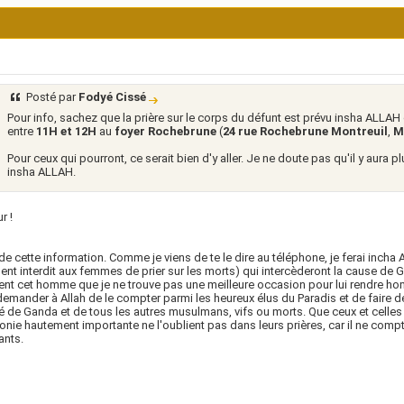
Posté par
Fodyé Cissé
Pour info, sachez que la prière sur le corps du défunt est prévu insha ALLAH
entre
11H et 12H
au
foyer Rochebrune
(
24 rue Rochebrune Montreuil
,
M
Pour ceux qui pourront, ce serait bien d'y aller. Je ne doute pas qu'il y aura 
insha ALLAH.
r !
de cette information. Comme je viens de te le dire au téléphone, je ferai incha All
ent interdit aux femmes de prier sur les morts) qui intercèderont la cause de
ent cet homme que je ne trouve pas une meilleure occasion pour lui rendre h
demander à Allah de le compter parmi les heureux élus du Paradis et de faire d
tié de Ganda et de tous les autres musulmans, vifs ou morts. Que ceux et celles
nie hautement importante ne l'oublient pas dans leurs prières, car il ne comp
ants.