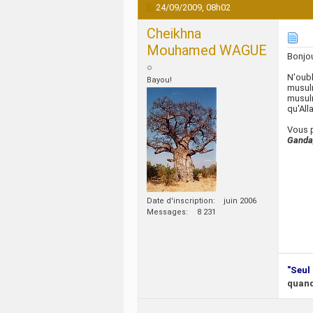
24/09/2009,
08h02
Cheikhna
Mouhamed WAGUE
Bonjou
N'oubl
Bayou!
musulm
musulm
qu'All
Vous 
Ganda
Date d'inscription
juin 2006
Messages
8 231
"Seul 
quand