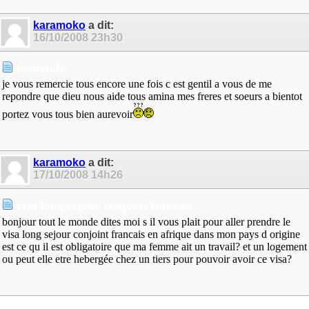
karamoko
a dit:
16/10/2008
23h30
demande
je vous remercie tous encore une fois c est gentil a vous de me
repondre que dieu nous aide tous amina mes freres et soeurs a bientot
portez vous tous bien aurevoir
karamoko
a dit:
17/10/2008
14h26
visa long sejour conjoint francais
bonjour tout le monde dites moi s il vous plait pour aller prendre le
visa long sejour conjoint francais en afrique dans mon pays d origine
est ce qu il est obligatoire que ma femme ait un travail? et un logement
ou peut elle etre hebergée chez un tiers pour pouvoir avoir ce visa?