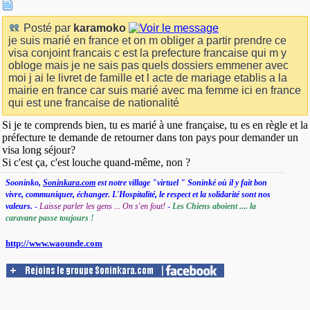
Posté par
karamoko
je suis marié en france et on m obliger a partir prendre ce
visa conjoint francais c est la prefecture francaise qui m y
obloge mais je ne sais pas quels dossiers emmener avec
moi j ai le livret de famille et l acte de mariage etablis a la
mairie en france car suis marié avec ma femme ici en france
qui est une francaise de nationalité
Si je te comprends bien, tu es marié à une française, tu es en règle et la
préfecture te demande de retourner dans ton pays pour demander un
visa long séjour?
Si c'est ça, c'est louche quand-même, non ?
Sooninko,
Soninkara.com
est notre village "virtuel " Soninké où il y fait bon
vivre, communiquer, échanger. L'Hospitalité, le respect et la solidarité sont nos
valeurs.
-
Laisse parler les gens ... On s'en fout!
-
Les Chiens aboient .... la
caravane passe toujours !
http://www.waounde.com