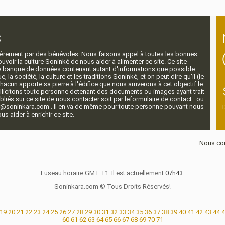
s
ntièrement par des bénévoles. Nous faisons appel à toutes les bonnes
voir la culture Soninké de nous aider à alimenter ce site. Ce site
nde banque de données contenant autant d'informations que possible
e, la société, la culture et les traditions Soninké, et on peut dire qu'il (le
 chacun apporte sa pierre à l'édifice que nous arriverons à cet objectif le
llicitons toute personne detenant des documents ou images ayant trait
ubliés sur ce site de nous contacter soit par leformulaire de contact : ou
r@soninkara.com . Il en va de même pour toute personne pouvant nous
s aider à enrichir ce site.
Nous con
Fuseau horaire GMT +1. Il est actuellement
07h43
.
Soninkara.com © Tous Droits Réservés!
19
20
21
22
23
24
25
26
27
28
29
30
31
32
33
34
35
36
37
38
39
40
41
42
43
44
4
60
61
62
63
64
65
66
67
68
69
70
71