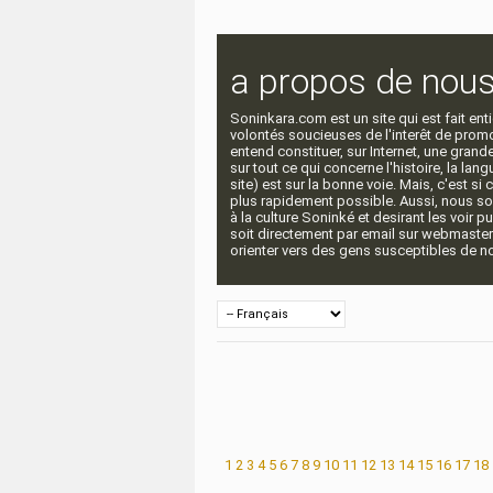
a propos de nou
Soninkara.com est un site qui est fait e
volontés soucieuses de l'interêt de promou
entend constituer, sur Internet, une gra
sur tout ce qui concerne l'histoire, la langu
site) est sur la bonne voie. Mais, c'est si
plus rapidement possible. Aussi, nous so
à la culture Soninké et desirant les voir p
soit directement par email sur webmaste
orienter vers des gens susceptibles de nou
1
2
3
4
5
6
7
8
9
10
11
12
13
14
15
16
17
18