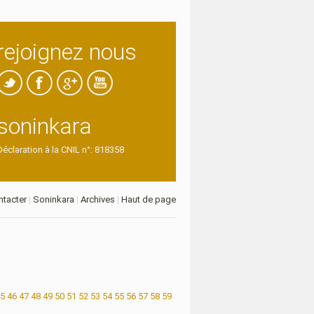
rejoignez nous
soninkara
Déclaration à la CNIL n°: 818358
tacter
|
Soninkara
|
Archives
|
Haut de page
5
46
47
48
49
50
51
52
53
54
55
56
57
58
59