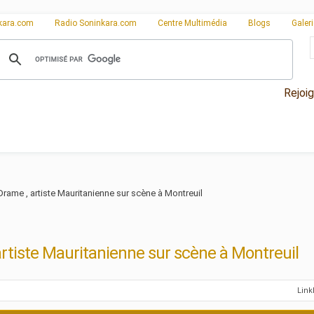
kara.com
Radio Soninkara.com
Centre Multimédia
Blogs
Galer
Rejoi
Drame , artiste Mauritanienne sur scène à Montreuil
artiste Mauritanienne sur scène à Montreuil
Lin