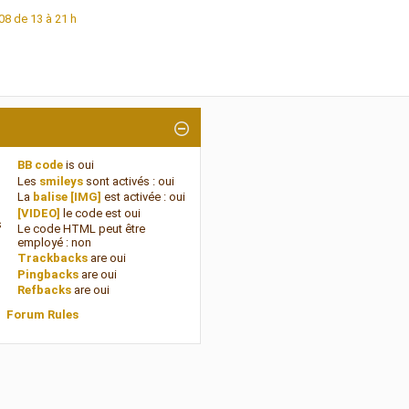
08 de 13 à 21 h
BB code
is
oui
Les
smileys
sont activés :
oui
La
balise [IMG]
est activée :
oui
[VIDEO]
le code est
oui
s
Le code HTML peut être
employé :
non
Trackbacks
are
oui
Pingbacks
are
oui
Refbacks
are
oui
Forum Rules