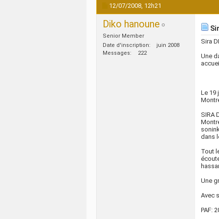
12/07/2008,
12h21
Diko hanoune
Sir
Senior Member
Sira D
Date d'inscription
juin 2008
Messages
222
Une da
accuei
Le 19 
Montre
SIRA D
Montre
sonink
dans l
Tout l
écoute
hassan
Une gr
Avec 
PAF: 2