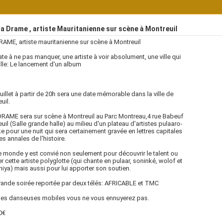
a Drame , artiste Mauritanienne sur scène à Montreuil
RAME, artiste mauritanienne sur scène à Montreuil
te à ne pas manquer, une artiste à voir absolument, une ville qui
lle: Le lancement d'un album
juillet à partir de 20h sera une date mémorable dans la ville de
uil.
RAME sera sur scène à Montreuil au Parc Montreau,4 rue Babeuf
uil (Salle grande halle) au milieu d'un plateau d'artistes pulaaro-
e pour une nuit qui sera certainement gravée en lettres capitales
es annales de l'histoire.
e monde y est convié non seulement pour découvrir le talent ou
r cette artiste polyglotte (qui chante en pulaar, soninké, wolof et
iya) mais aussi pour lui apporter son soutien.
ande soirée reportée par deux télés: AFRICABLE et TMC
ses danseuses mobiles vous ne vous ennuyerez pas.
0€