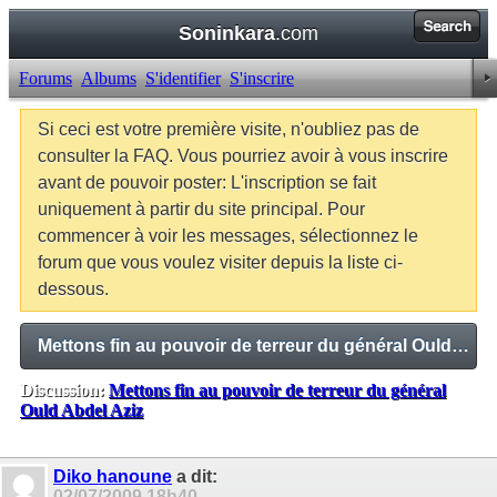
Soninkara
.com
Forums
Albums
S'identifier
S'inscrire
Si ceci est votre première visite, n'oubliez pas de
consulter la FAQ. Vous pourriez avoir à vous inscrire
avant de pouvoir poster: L'inscription se fait
uniquement à partir du site principal. Pour
commencer à voir les messages, sélectionnez le
forum que vous voulez visiter depuis la liste ci-
dessous.
Mettons fin au pouvoir de terreur du général Ould Abdel Aziz
Discussion:
Mettons fin au pouvoir de terreur du général
Ould Abdel Aziz
Balises:
Aucune
Diko hanoune
a dit:
02/07/2009
18h40