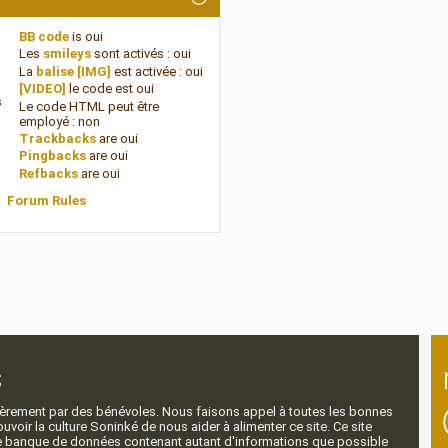
BB code
is
oui
Les
smileys
sont activés :
oui
La
balise [IMG]
est activée :
oui
[VIDEO]
le code est
oui
s
Le code HTML peut être
employé :
non
Trackbacks
are
oui
Pingbacks
are
oui
Refbacks
are
oui
Forum Rules
s
ntièrement par des bénévoles. Nous faisons appel à toutes les bonnes
voir la culture Soninké de nous aider à alimenter ce site. Ce site
nde banque de données contenant autant d'informations que possible