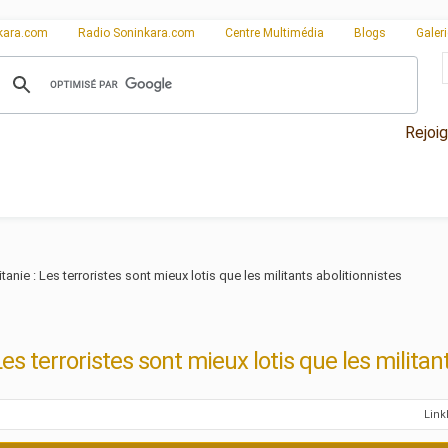
kara.com
Radio Soninkara.com
Centre Multimédia
Blogs
Galer
Rejoi
tanie : Les terroristes sont mieux lotis que les militants abolitionnistes
es terroristes sont mieux lotis que les militan
Lin