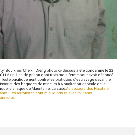
tyr Boulkheir Cheikh Dieng photo ci-dessus a été condamné le 22
011 à un 1 an de prison dont trois mois ferme pour avoir dénoncé
ifesté pacifiquement contre les pratiques d’esclavage devant le
sariat des brigades de mineurs à Nouakchott capitale de la
ique islamique de Mauritanie. La suite:
Au secours des Haratine:
anie : Les terroristes sont mieux lotis que les militants
ionnistes