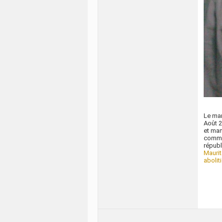
Le mar
Août 2
et man
commis
républ
Maurit
abolit