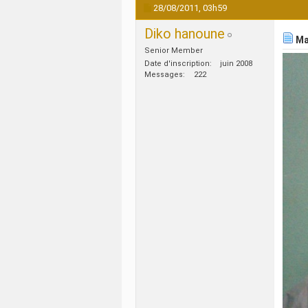
28/08/2011,
03h59
Diko hanoune
Mau
Senior Member
Date d'inscription
juin 2008
Messages
222