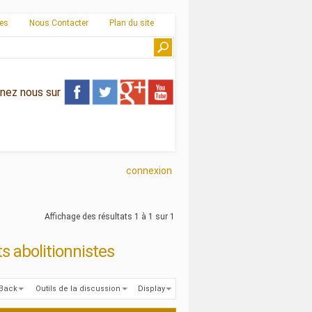
ies
Nous Contacter
Plan du site
gnez nous sur
connexion
Affichage des résultats 1 à 1 sur 1
ts abolitionnistes
kBack
Outils de la discussion
Display