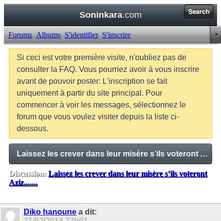
Soninkara
.com
Forums
Albums
S'identifier
S'inscrire
Si ceci est votre première visite, n'oubliez pas de
consulter la FAQ. Vous pourriez avoir à vous inscrire
avant de pouvoir poster: L'inscription se fait
uniquement à partir du site principal. Pour
commencer à voir les messages, sélectionnez le
forum que vous voulez visiter depuis la liste ci-
dessous.
Laissez les crever dans leur misère s’ils voteront Aziz.......
Discussion:
Laissez les crever dans leur misère s’ils voteront
Aziz.......
Balises:
Aucune
Diko hanoune
a dit:
21/02/2014
23h01