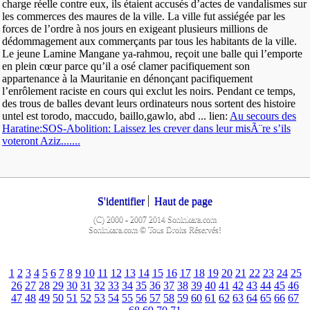
charge réelle contre eux, ils étaient accusés d’actes de vandalismes sur
les commerces des maures de la ville. La ville fut assiégée par les
forces de l’ordre à nos jours en exigeant plusieurs millions de
dédommagement aux commerçants par tous les habitants de la ville.
Le jeune Lamine Mangane ya-rahmou, reçoit une balle qui l’emporte
en plein cœur parce qu’il a osé clamer pacifiquement son
appartenance à la Mauritanie en dénonçant pacifiquement
l’enrôlement raciste en cours qui exclut les noirs. Pendant ce temps,
des trous de balles devant leurs ordinateurs nous sortent des histoire
untel est torodo, maccudo, baillo,gawlo, abd ... lien:
Au secours des
Haratine:SOS-Abolition: Laissez les crever dans leur misÃ¨re s’ils
voteront Aziz.......
S'identifier
Haut de page
(C) 2000 - 2007 2014 Soninkara.com
Soninkara.com © Tous Droits Réservés!
1
2
3
4
5
6
7
8
9
10
11
12
13
14
15
16
17
18
19
20
21
22
23
24
25
26
27
28
29
30
31
32
33
34
35
36
37
38
39
40
41
42
43
44
45
46
47
48
49
50
51
52
53
54
55
56
57
58
59
60
61
62
63
64
65
66
67