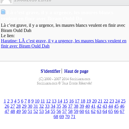
Là c’est grave, il y a urgence, les maures blancs
veulent en finir avec Biram Ould Da
Là c’est grave, il y a urgence, les maures blancs veulent en finir avec
Biram Ould Dah
Le lien:
Haratine: LÃ c’est grave, il y a urgence, les maures blancs veulent en
finir avec Biram Ould Dah
S'identifier
Haut de page
(C) 2000 - 2007 2014 Soninkara.com
Soninkara.com © Tous Droits Réservés!
1
2
3
4
5
6
7
8
9
10
11
12
13
14
15
16
17
18
19
20
21
22
23
24
25
26
27
28
29
30
31
32
33
34
35
36
37
38
39
40
41
42
43
44
45
46
47
48
49
50
51
52
53
54
55
56
57
58
59
60
61
62
63
64
65
66
67
68
69
70
71