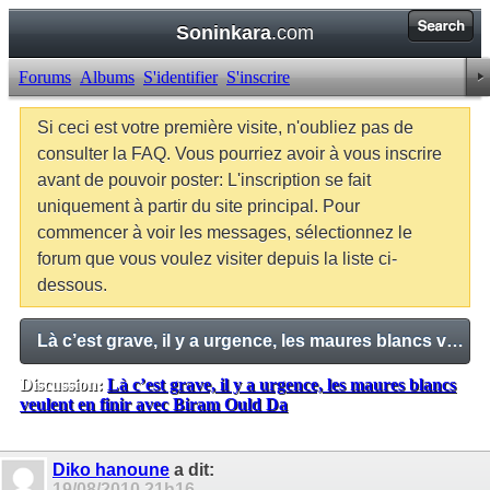
Soninkara
.com
Forums
Albums
S'identifier
S'inscrire
Si ceci est votre première visite, n'oubliez pas de
consulter la FAQ. Vous pourriez avoir à vous inscrire
avant de pouvoir poster: L'inscription se fait
uniquement à partir du site principal. Pour
commencer à voir les messages, sélectionnez le
forum que vous voulez visiter depuis la liste ci-
dessous.
Là c’est grave, il y a urgence, les maures blancs veulent en finir avec Biram Ould Da
Discussion:
Là c’est grave, il y a urgence, les maures blancs
veulent en finir avec Biram Ould Da
Balises:
Aucune
Diko hanoune
a dit:
19/08/2010
21h16