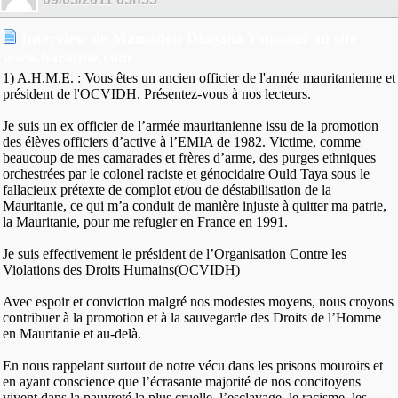
Interview de Mamadou Diagana Youssouf au site
www.haratine.com
1) A.H.M.E. : Vous êtes un ancien officier de l'armée mauritanienne et
président de l'OCVIDH. Présentez-vous à nos lecteurs.
Je suis un ex officier de l’armée mauritanienne issu de la promotion
des élèves officiers d’active à l’EMIA de 1982. Victime, comme
beaucoup de mes camarades et frères d’arme, des purges ethniques
orchestrées par le colonel raciste et génocidaire Ould Taya sous le
fallacieux prétexte de complot et/ou de déstabilisation de la
Mauritanie, ce qui m’a conduit de manière injuste à quitter ma patrie,
la Mauritanie, pour me refugier en France en 1991.
Je suis effectivement le président de l’Organisation Contre les
Violations des Droits Humains(OCVIDH)
Avec espoir et conviction malgré nos modestes moyens, nous croyons
contribuer à la promotion et à la sauvegarde des Droits de l’Homme
en Mauritanie et au-delà.
En nous rappelant surtout de notre vécu dans les prisons mouroirs et
en ayant conscience que l’écrasante majorité de nos concitoyens
vivent dans la pauvreté la plus cruelle, l’esclavage, le racisme, les