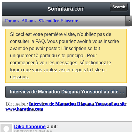
Soninkara
.com
Forums
Albums
S'identifier
S'inscrire
Si ceci est votre première visite, n'oubliez pas de
consulter la FAQ. Vous pourriez avoir à vous inscrire
avant de pouvoir poster: L'inscription se fait
uniquement à partir du site principal. Pour
commencer à voir les messages, sélectionnez le
forum que vous voulez visiter depuis la liste ci-
dessous.
Interview de Mamadou Diagana Youssouf au site www.haratine.com
Discussion:
Interview de Mamadou Diagana Youssouf au site
www.haratine.com
Balises:
Aucune
Diko hanoune
a dit:
09/03/2011
05h55