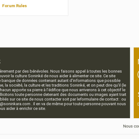
Forum Rules
s
ntièrement par des bénévoles. Nous faisons appel à toutes les bonnes
voir la culture Soninké de nous aider à alimenter ce site. Ce site
nde banque de données contenant autant d'informations que possible
e, la société, la culture et les traditions Soninké, et on peut dire qu'il (le
 chacun apporte sa pierre à l'édifice que nous arriverons à cet objectif le
llicitons toute personne detenant des documents ou images ayant trait
ubliés sur ce site de nous contacter soit par leformulaire de contact : ou
r@soninkara.com . Il en va de même pour toute personne pouvant nous
s aider à enrichir ce site.
Nous con