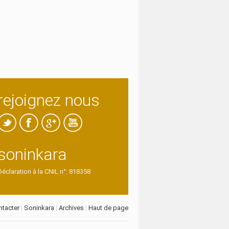
rejoignez nous
soninkara
Déclaration à la CNIL n°: 818358
tacter
|
Soninkara
|
Archives
|
Haut de page