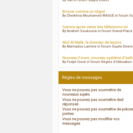
By nas in forum Sujets Divers
Bosser comme un nègre!
By Cheikhna Mouhamed WAGUE in forum Suj
Service apres vente des télévisions lol
By Ibrahim Soukouna in forum Grand-Place
Abd Al Malik, le donneur de leçons
By Mamadou Lamine in forum Sujets Divers
Nouveau Forum, nouveau système d'authen
By Fodyé Cissé in forum Règles d'Utilisatio
Règles de messages
Vous
ne pouvez pas
soumettre de
nouveaux sujets
Vous
ne pouvez pas
soumettre ded
réponses
Vous
ne pouvez pas
soumettre de pièce
jointes
Vous
ne pouvez pas
modifier vos
messages