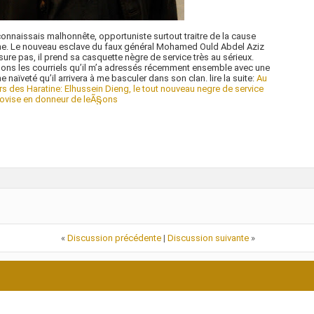
connaissais malhonnête, opportuniste surtout traitre de la cause
ne. Le nouveau esclave du faux général Mohamed Ould Abdel Aziz
sure pas, il prend sa casquette nègre de service très au sérieux.
ons les courriels qu’il m’a adressés récemment ensemble avec une
e naïveté qu’il arrivera à me basculer dans son clan. lire la suite:
Au
s des Haratine: Elhussein Dieng, le tout nouveau negre de service
rovise en donneur de leÃ§ons
«
Discussion précédente
|
Discussion suivante
»