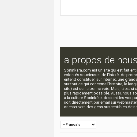
a propos de nou
Soninkara.com est un site qui est fait e
volontés soucieuses de l'interêt de promou
entend constituer, sur Internet, une gra
sur tout ce qui concerne l'histoire, la langu
site) est sur la bonne voie. Mais, c'est si
plus rapidement possible. Aussi, nous so
à la culture Soninké et desirant les voir p
soit directement par email sur webmaste
orienter vers des gens susceptibles de nou