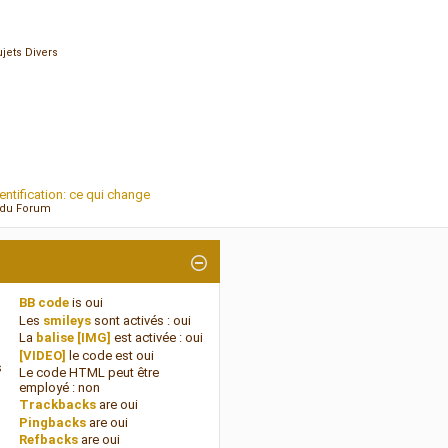
ets Divers
tification: ce qui change
n du Forum
BB code
is
oui
Les
smileys
sont activés :
oui
La
balise [IMG]
est activée :
oui
[VIDEO]
le code est
oui
s
Le code HTML peut être
employé :
non
Trackbacks
are
oui
Pingbacks
are
oui
Refbacks
are
oui