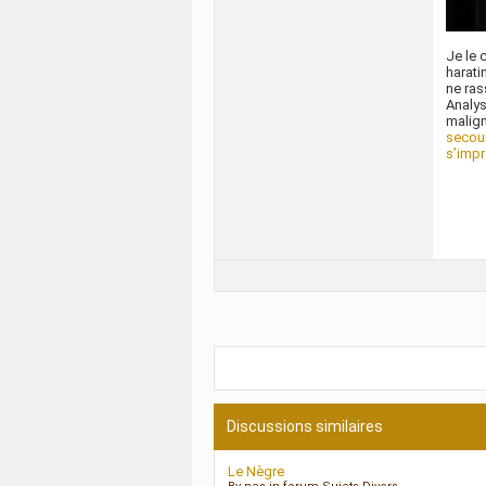
Je le 
harati
ne ras
Analys
malign
secour
s’imp
Discussions similaires
Le Nègre