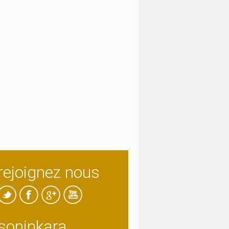
rejoignez nous
soninkara