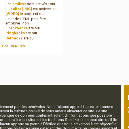
Les
smileys
sont activés :
oui
La
balise [IMG]
est activée :
oui
[VIDEO]
le code est
oui
s
Le code HTML peut être
employé :
non
Trackbacks
are
oui
Pingbacks
are
oui
Refbacks
are
oui
Forum Rules
s
ntièrement par des bénévoles. Nous faisons appel à toutes les bonnes
voir la culture Soninké de nous aider à alimenter ce site. Ce site
nde banque de données contenant autant d'informations que possible
e, la société, la culture et les traditions Soninké, et on peut dire qu'il (le
 chacun apporte sa pierre à l'édifice que nous arriverons à cet objectif le
llicitons toute personne detenant des documents ou images ayant trait