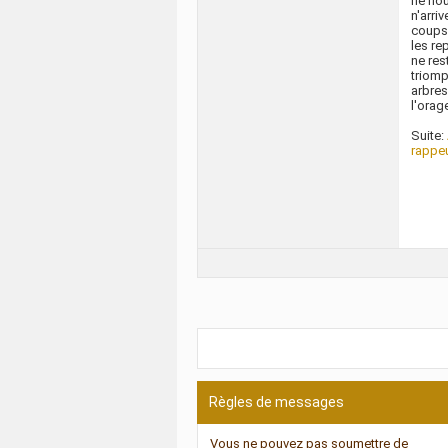
ne nou
n'arri
coups 
les re
ne res
triomp
arbres
l'orag
Suite:
rappe
Règles de messages
Vous
ne pouvez pas
soumettre de