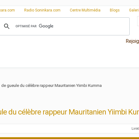
kara.com
Radio Soninkara.com
Centre Multimédia
Blogs
Galer
Rejoi
 de gueule du célèbre rappeur Mauritanien Yiimbi Kumma
le du célèbre rappeur Mauritanien Yiimbi 
Lin