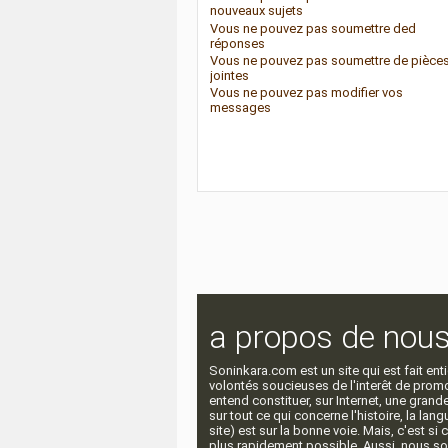
nouveaux sujets
Vous
ne pouvez pas
soumettre ded
réponses
Vous
ne pouvez pas
soumettre de pièce
jointes
Vous
ne pouvez pas
modifier vos
messages
a propos de nou
Soninkara.com est un site qui est fait e
volontés soucieuses de l'interêt de promou
entend constituer, sur Internet, une gra
sur tout ce qui concerne l'histoire, la langu
site) est sur la bonne voie. Mais, c'est si
plus rapidement possible. Aussi, nous so