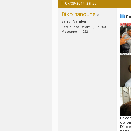
07/09/2014,
23h25
Diko hanoune
Co
Senior Member
Date d'inscription
juin 2008
Messages
222
Le com
dénonc
Diko e