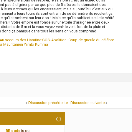
s empêchera pas de respirer, je sais bien c'est un échec qu'ils
vent pas à digérer par ce que plus de 5 siècles ils donnaient des
à leurs victimes qui les encaissaient, mais aujourd'hui c'est eux qui
prennent à leurs tours ils sont entrain de se défendre, ils reculent ça
te qu'ils tombent sur leur dos !! Mais ce qu'ils oublient seule la vérité
hera !! Votre empire est fondé sur une toile d'araignée entre deux
 distants de 5 m et là vous voyez venir le vent fort de la pluie et
e donc ça panique dans tous les sens on vous comprend.
Au secours des Haratine:SOS-Abolition: Coup de gueule du célèbre
ur Mauritanien Yiimbi Kumma
«
Discussion précédente
|
Discussion suivante
»
BB code
is
oui