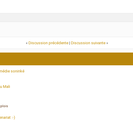
«
Discussion précédente
|
Discussion suivante
»
omédie soninké
u Mali
plois
ariat :-)