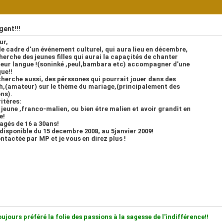
ent!!!
ur,
le cadre d'un événement culturel, qui aura lieu en décembre,
cherche des jeunes filles qui aurai la capaçités de chanter
leur langue !(soninké ,peul,bambara etc) accompagner d'une
ue!!
cherche aussi, des pérssones qui pourrait jouer dans des
h,(amateur) sur le thème du mariage,(principalement des
ns).
itères:
e jeune ,franco-malien, ou bien étre malien et avoir grandit en
e!
 agés de 16 a 30ans!
 disponible du 15 decembre 2008, au 5janvier 2009!
ntactée par MP et je vous en direz plus !
oujours préféré la folie des passions à la sagesse de l'indifférence!!