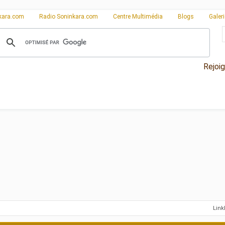
kara.com
Radio Soninkara.com
Centre Multimédia
Blogs
Galer
Rejoi
Lin