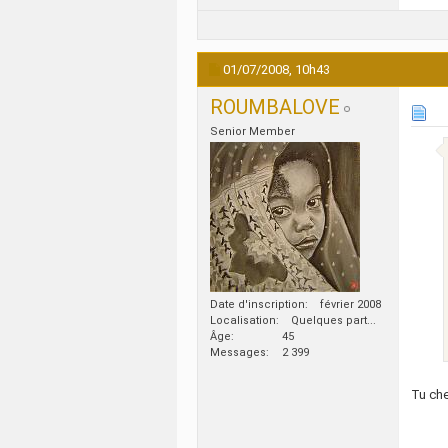
01/07/2008,
10h43
ROUMBALOVE
Senior Member
Date d'inscription
février 2008
Localisation
Quelques part...
Âge
45
Messages
2 399
Tu che