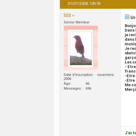
01/07/2008,
10h18
iss
Urg
Senior Member
Bonjo
Dans 
je re
dans 
musiq
Je re
sketc
garço
Les cr
- Etr
franc
Date d'inscription
novembre
-Etre
2006
-Etre
Âge
46
Me co
Messages
696
Merçi
J'ai t