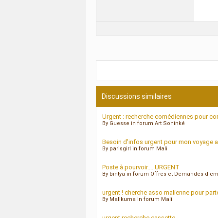
Discussions similaires
Urgent : recherche comédiennes pour c
By Guesse in forum Art Soninké
Besoin d'infos urgent pour mon voyage a
By parisgirl in forum Mali
Poste à pourvoir.... URGENT
By bintya in forum Offres et Demandes d'em
urgent ! cherche asso malienne pour parten
By Malikuma in forum Mali
urgent recherche cassette