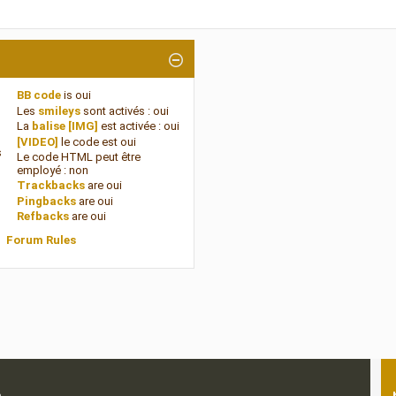
BB code
is
oui
Les
smileys
sont activés :
oui
La
balise [IMG]
est activée :
oui
[VIDEO]
le code est
oui
s
Le code HTML peut être
employé :
non
Trackbacks
are
oui
Pingbacks
are
oui
Refbacks
are
oui
Forum Rules