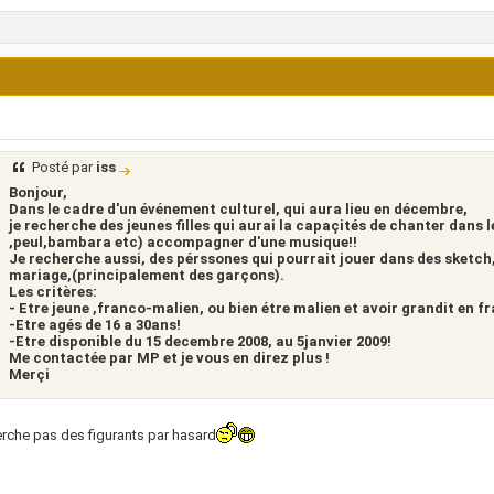
Posté par
iss
Bonjour,
Dans le cadre d'un événement culturel, qui aura lieu en décembre,
je recherche des jeunes filles qui aurai la capaçités de chanter dans 
,peul,bambara etc) accompagner d'une musique!!
Je recherche aussi, des pérssones qui pourrait jouer dans des sketch
mariage,(principalement des garçons).
Les critères:
- Etre jeune ,franco-malien, ou bien étre malien et avoir grandit en f
-Etre agés de 16 a 30ans!
-Etre disponible du 15 decembre 2008, au 5janvier 2009!
Me contactée par MP et je vous en direz plus !
Merçi
rche pas des figurants par hasard