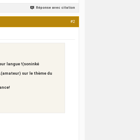
Réponse avec citation
#2
leur langue !(soninké
,(amateur) sur le thème du
rance!