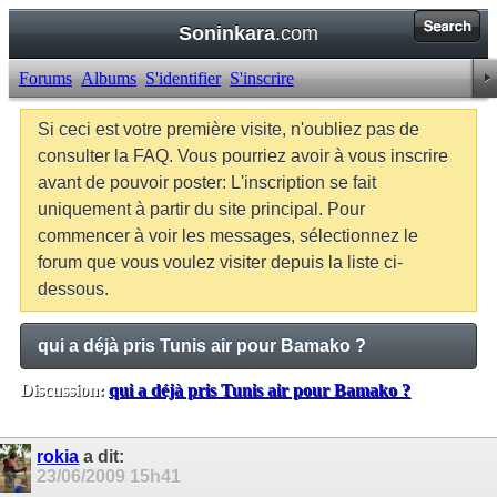
Soninkara
.com
Forums
Albums
S'identifier
S'inscrire
Si ceci est votre première visite, n'oubliez pas de
consulter la FAQ. Vous pourriez avoir à vous inscrire
avant de pouvoir poster: L'inscription se fait
uniquement à partir du site principal. Pour
commencer à voir les messages, sélectionnez le
forum que vous voulez visiter depuis la liste ci-
dessous.
qui a déjà pris Tunis air pour Bamako ?
Discussion:
qui a déjà pris Tunis air pour Bamako ?
Balises:
Aucune
rokia
a dit:
23/06/2009
15h41