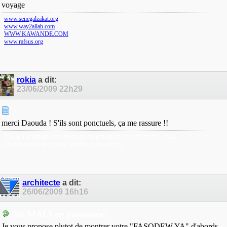
voyage
www.senegalzakat.org
www.way2allah.com
WWW.KAWANDE.COM
www.rafsus.org
rokia
a dit:
23/06/2009
22h29
merci Daouda ! S'ils sont ponctuels, ça me rassure !!
"Ce qui m'effraie, ce n'est pas l'oppression des méchants, mais
l'indifférence des bons." Martin Luther King
architecte
a dit:
26/06/2009
16h16
Air MALI en puissance!
Je vous propose plutot de montrer votre "FASODEW YA" d'abords