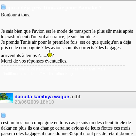
qui a déjà pris Tunis air pour Bamako ?
Bonjour à tous,
Je sais bien que l'avion est le mode de transport le plus sûr mais après
le crash récent d'un vol air france, je suis inquiete ....
Je prends Tunis air pour la première fois, est ce que quelqu'un a déjà
pris cette compagnie ? les avions sont ils corrects ? les bagages
arrivent ils à temps ?......
?
Merci de vos réponses éventuelles.
"Ce qui m'effraie, ce n'est pas l'oppression des méchants, mais
l'indifférence des bons." Martin Luther King
daouda kambiya wague
a dit:
23/06/2009
18h10
cest un tres bon compagnie en tous cas je suis un des client fidele de
dakar en plus ils ont change certaine avions de leurs flottes ces mois
passer cotes bagages il nous donne 35kg il n ont pas de retard ,bonne