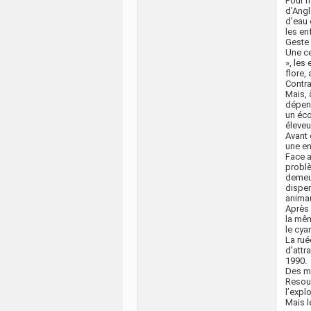
Pour m
d’Angl
d’eau 
les en
Geste 
Une ce
», les
flore, 
Contra
Mais, 
dépens
un éco
éleveu
Avant 
une en
Face a
problè
demeur
disper
anima
Après 
la mêm
le cya
La rué
d’attr
1990.
Des m
Resou
l’explo
Mais l