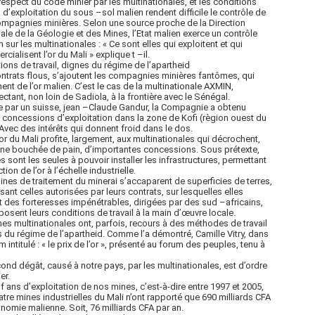
espect du code minier par les multinationales, et les conditions
s d’exploitation du sous –sol malien rendent difficile le contrôle de
mpagnies minières. Selon une source proche de la Direction
ale de la Géologie et des Mines, l’Etat malien exerce un contrôle
in sur les multinationales : « Ce sont elles qui exploitent et qui
cialisent l’or du Mali » explique t –il.
ions de travail, dignes du régime de l’apartheid
ntrats flous, s’ajoutent les compagnies minières fantômes, qui
ent de l’or malien. C’est le cas de la multinationale AXMIN,
ctant, non loin de Sadiola, à la frontière avec le Sénégal.
e par un suisse, jean –Claude Gandur, la Compagnie a obtenu
 concessions d’exploitation dans la zone de Kofi (règion ouest du
 Avec des intérêts qui donnent froid dans le dos.
l’or du Mali profite, largement, aux multinationales qui décrochent,
ne bouchée de pain, d’importantes concessions. Sous prétexte,
es sont les seules à pouvoir installer les infrastructures, permettant
ction de l’or à l’échelle industrielle.
ines de traitement du minerai s’accaparent de superficies de terres,
ant celles autorisées par leurs contrats, sur lesquelles elles
t des forteresses impénétrables, dirigées par des sud –africains,
posent leurs conditions de travail à la main d’œuvre locale.
nes multinationales ont, parfois, recours à des méthodes de travail
 du régime de l’apartheid. Comme l’a démontré, Camille Vitry, dans
lm intitulé : « le prix de l’or », présenté au forum des peuples, tenu à
ond dégât, causé à notre pays, par les multinationales, est d’ordre
er.
f ans d’exploitation de nos mines, c’est-à-dire entre 1997 et 2005,
atre mines industrielles du Mali n’ont rapporté que 690 milliards CFA
onomie malienne. Soit, 76 milliards CFA par an.