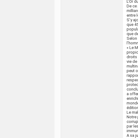
L’Or d
De ce 
millia
entre 
S’y aj
que 45
popula
que de
Selon 
l’homm
« Le M
propic
droits
vie de
multin
peut o
rappor
respec
protec
conclu
a offe
enrich
monde,
éditio
Le mal
Notre 
corrup
par le
immuni
A sa j