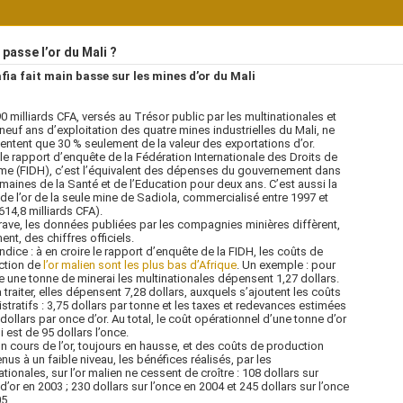
passe l’or du Mali ?
fia fait main basse sur les mines d’or du Mali
0 milliards CFA, versés au Trésor public par les multinationales et
neuf ans d’exploitation des quatre mines industrielles du Mali, ne
entent que 30 % seulement de la valeur des exportations d’or.
le rapport d’enquête de la Fédération Internationale des Droits de
e (FIDH), c’est l’équivalent des dépenses du gouvernement dans
maines de la Santé et de l’Education pour deux ans. C’est aussi la
 de l’or de la seule mine de Sadiola, commercialisé entre 1997 et
614,8 milliards CFA).
rave, les données publiées par les compagnies minières diffèrent,
ent, des chiffres officiels.
indice : à en croire le rapport d’enquête de la FIDH, les coûts de
ction de
l’or malien sont les plus bas d’Afrique
. Un exemple : pour
re une tonne de minerai les multinationales dépensent 1,27 dollars.
a traiter, elles dépensent 7,28 dollars, auxquels s’ajoutent les coûts
stratifs : 3,75 dollars par tonne et les taxes et redevances estimées
 dollars par once d’or. Au total, le coût opérationnel d’une tonne d’or
i est de 95 dollars l’once.
n cours de l’or, toujours en hausse, et des coûts de production
nus à un faible niveau, les bénéfices réalisés, par les
ationales, sur l’or malien ne cessent de croître : 108 dollars sur
 d’or en 2003 ; 230 dollars sur l’once en 2004 et 245 dollars sur l’once
5.