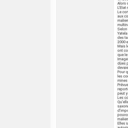
Alors q
L’Etat
Le con
aux co
malien
multin
Selon 
Yatela 
des ta
2000 e
Mais l
ont co
que le
ImageE
dûes p
devaie
Pour q
les co
mines 
Prévue
report
peut y
Les co
Qu’ell
saxonn
d’impo
pouvoi
malien,
Elles 
autori