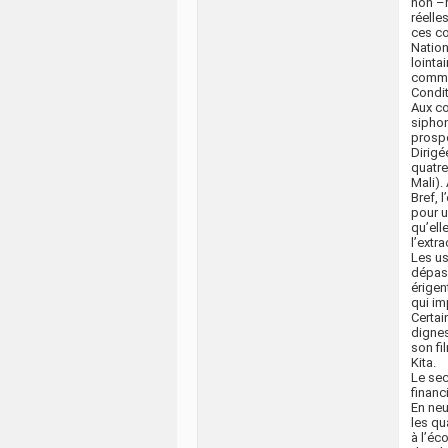
non –r
réelle
ces co
Nation
lointa
commer
Condit
Aux co
siphon
prospe
Dirigé
quatre
Mali).
Bref, 
pour u
qu’ell
l’extra
Les us
dépass
érigen
qui im
Certai
dignes
son fi
Kita.
Le sec
financi
En neu
les qu
à l’éc