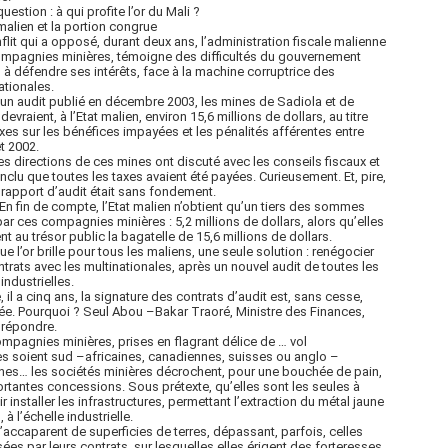
uestion : à qui profite l’or du Mali ?
 malien et la portion congrue
flit qui a opposé, durant deux ans, l’administration fiscale malienne
mpagnies minières, témoigne des difficultés du gouvernement
 à défendre ses intérêts, face à la machine corruptrice des
ationales.
un audit publié en décembre 2003, les mines de Sadiola et de
devraient, à l’Etat malien, environ 15,6 millions de dollars, au titre
xes sur les bénéfices impayées et les pénalités afférentes entre
t 2002.
es directions de ces mines ont discuté avec les conseils fiscaux et
nclu que toutes les taxes avaient été payées. Curieusement. Et, pire,
 rapport d’audit était sans fondement.
n fin de compte, l’Etat malien n’obtient qu’un tiers des sommes
ar ces compagnies minières : 5,2 millions de dollars, alors qu’elles
nt au trésor public la bagatelle de 15,6 millions de dollars.
ue l’or brille pour tous les maliens, une seule solution : renégocier
ntrats avec les multinationales, après un nouvel audit de toutes les
industrielles.
, il a cinq ans, la signature des contrats d’audit est, sans cesse,
ée. Pourquoi ? Seul Abou –Bakar Traoré, Ministre des Finances,
 répondre.
mpagnies minières, prises en flagrant délice de … vol
es soient sud –africaines, canadiennes, suisses ou anglo –
es… les sociétés minières décrochent, pour une bouchée de pain,
rtantes concessions. Sous prétexte, qu’elles sont les seules à
r installer les infrastructures, permettant l’extraction du métal jaune
 à l’échelle industrielle.
s’accaparent de superficies de terres, dépassant, parfois, celles
sées par leurs contrats, sur lesquelles elles érigent des forteresses