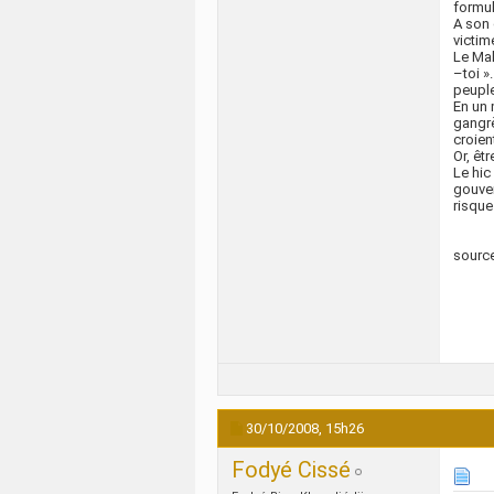
formul
A son 
victim
Le Mal
–toi »
peuple
En un 
gangrè
croien
Or, êt
Le hic 
gouver
risque
source
30/10/2008,
15h26
Fodyé Cissé