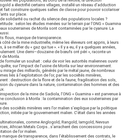
useler les populations, au bord de la révolte, la direction
ogold a électrifié certains villages, installé un réseau d’adduction
et fait construire quelques salles de classe pour pouvoir scolariser
fants sur place.
de solidarité ou rachat du silence des populations locales ?
rtitude : selon les études menées sur le terrain par l’ONG « Guamina
 eaux souterraines de Morila sont contaminées par le cyanure. La
aussi.
ts flous, manque de transparence.
à côté de la mine industrielle, même les éleveurs ont appris, à leurs
, à se méfier du « gaz qui tue ». « Il y a eu, il y a quelques années,
ulement. Une demi–douzaine de bœufs ont péri », raconte un
r de Morila.
de formuler un souhait : celui de voir les autorités maliennes ouvrir
quête, sur l’impact de l’usine de Morila sur leur environnement.
u mirage des milliards, générés par le métal jaune, de nombreux
mes liés à l’exploitation de l’or, par les sociétés minières,
ent : destruction de la flore et de la faune, fragilisation des sols,
sion du cyanure dans la nature, contamination des hommes et des
ux.
inspection de la mine de Sadiola, l’ONG « Guamina » est parvenue à
e conclusion à Morila : la contamination des eux souterraines par
nure.
e des sociétés minières vers l’or malien s’explique par la politique
action, initiée par le gouvernement malien. C’était dans les années
ultinationales, comme Anglogold, Rangold, Iamgold, Nevsun
rces, African Metals Corps…s’arrachent des concessions pour
itation de l’or malien.
e manque de transparence, dans l’établissement des contrats, le