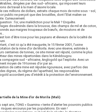
trables, dirigées par des sud–africains, qui imposent leurs
ions de travail à la main d’œuvre locale.
e ces millions de dollars, extraits chaque mois de notre sous –sol,
sor public ne perçoit que des broutilles, dont l’Etat malien se
te. Curieusement.
question : l’or, une malédiction pour le Mali ? Enquête.
llages disséminés dans la brousse, des champs de mil et de coton,
onnés aux maigres troupeaux de bœufs, de moutons et de
es…
 est loin d’être rose pour les paysans et éleveurs de la localité de
uni.
tant, c’est ici qu’a été inaugurée, le 15 février 2001, l’usine
oitation de la mine d’or de Morila. Avec une réserve, estimée à
urs centaines de tonnes, ce site minier est réputé, comme le plus
teur des mines répertoriées dans le Kénédougou.
la compagnie sud –africaine, Anglogold qui l’exploite. Avec un
ent moyen de 19 tonnes d’or par an.
gestion de cette mine est réputée rigoureuse, avec parfois des
es dignes, du régime de l’apartheid, les responsables
ogold accordent peu d’intérêt à la protection de l’environnement.
rtielle de la Mine d’or de Morila (Mali)
 sept ans, l’ONG « Guamina » tente d’alerter les pouvoirs publics
s risques encourus par les populations. En vain !