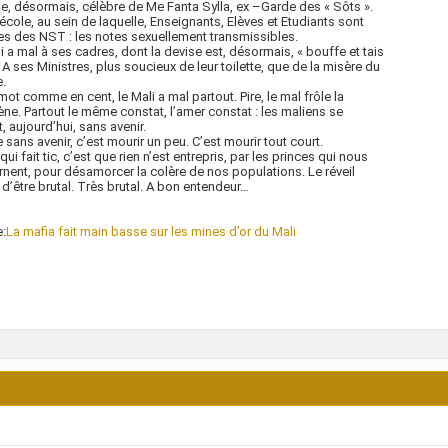
e, désormais, célèbre de Me Fanta Sylla, ex –Garde des « Sôts ».
école, au sein de laquelle, Enseignants, Elèves et Etudiants sont
es des NST : les notes sexuellement transmissibles.
i a mal à ses cadres, dont la devise est, désormais, « bouffe et tais
. A ses Ministres, plus soucieux de leur toilette, que de la misère du
.
mot comme en cent, le Mali a mal partout. Pire, le mal frôle la
ne. Partout le même constat, l’amer constat : les maliens se
t, aujourd’hui, sans avenir.
re sans avenir, c’est mourir un peu. C’est mourir tout court.
qui fait tic, c’est que rien n’est entrepris, par les princes qui nous
nent, pour désamorcer la colère de nos populations. Le réveil
 d’être brutal. Très brutal. A bon entendeur…
:
La mafia fait main basse sur les mines d’or du Mali