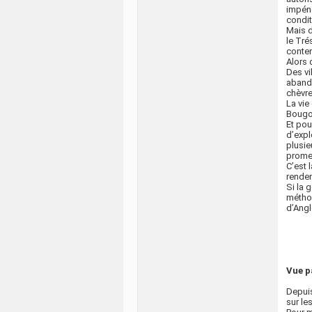
impéné
condit
Mais d
le Tré
conten
Alors 
Des vi
aband
chèvr
La vie
Bougo
Et pour
d’expl
plusie
promet
C’est 
rendem
Si la 
méthod
d’Angl
Vue pa
Depuis
sur le