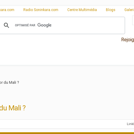
kara.com
Radio Soninkara.com
Centre Multimédia
Blogs
Galer
Rejoi
or du Mali ?
du Mali ?
Lin