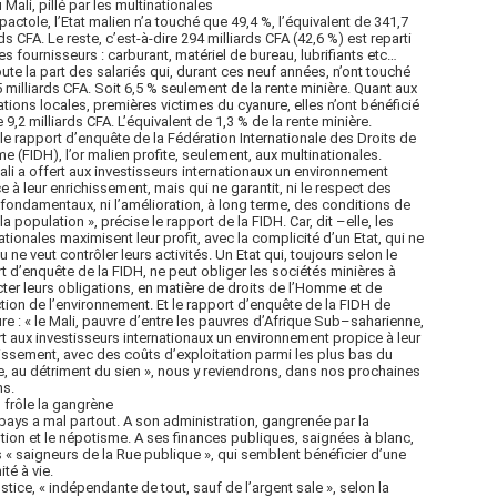
u Mali, pillé par les multinationales
pactole, l’Etat malien n’a touché que 49,4 %, l’équivalent de 341,7
rds CFA. Le reste, c’est-à-dire 294 milliards CFA (42,6 %) est reparti
les fournisseurs : carburant, matériel de bureau, lubrifiants etc…
oute la part des salariés qui, durant ces neuf années, n’ont touché
 milliards CFA. Soit 6,5 % seulement de la rente minière. Quant aux
tions locales, premières victimes du cyanure, elles n’ont bénéficié
 9,2 milliards CFA. L’équivalent de 1,3 % de la rente minière.
le rapport d’enquête de la Fédération Internationale des Droits de
e (FIDH), l’or malien profite, seulement, aux multinationales.
ali a offert aux investisseurs internationaux un environnement
e à leur enrichissement, mais qui ne garantit, ni le respect des
 fondamentaux, ni l’amélioration, à long terme, des conditions de
 la population », précise le rapport de la FIDH. Car, dit –elle, les
ationales maximisent leur profit, avec la complicité d’un Etat, qui ne
u ne veut contrôler leurs activités. Un Etat qui, toujours selon le
t d’enquête de la FIDH, ne peut obliger les sociétés minières à
ter leurs obligations, en matière de droits de l’Homme et de
tion de l’environnement. Et le rapport d’enquête de la FIDH de
re : « le Mali, pauvre d’entre les pauvres d’Afrique Sub–saharienne,
rt aux investisseurs internationaux un environnement propice à leur
issement, avec des coûts d’exploitation parmi les plus bas du
 au détriment du sien », nous y reviendrons, dans nos prochaines
ns.
 frôle la gangrène
pays a mal partout. A son administration, gangrenée par la
tion et le népotisme. A ses finances publiques, saignées à blanc,
s « saigneurs de la Rue publique », qui semblent bénéficier d’une
té à vie.
ustice, « indépendante de tout, sauf de l’argent sale », selon la