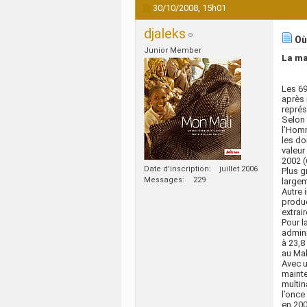
30/10/2008,
15h01
djaleks
Où 
Junior Member
La ma
Les 69
après 
représ
Selon 
l’Homm
les do
valeur
2002 (
Date d'inscription
juillet 2006
Plus g
Messages
229
largem
Autre 
produ
extrai
Pour l
admini
à 23,8
au Mal
Avec u
mainte
multin
l’once
en 200