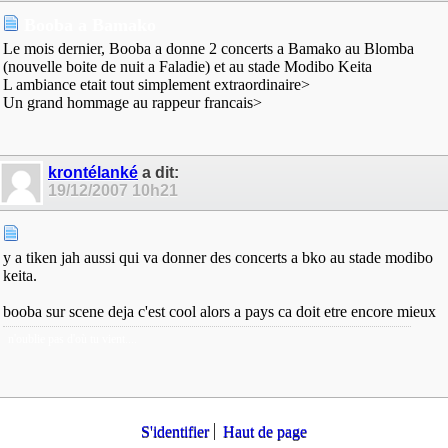
Booba a Bamako
Le mois dernier, Booba a donne 2 concerts a Bamako au Blomba
(nouvelle boite de nuit a Faladie) et au stade Modibo Keita
L ambiance etait tout simplement extraordinaire>
Un grand hommage au rappeur francais>
krontélanké
a dit:
19/12/2007
10h21
y a tiken jah aussi qui va donner des concerts a bko au stade modibo
keita.
booba sur scene deja c'est cool alors a pays ca doit etre encore mieux
n'oublie pas d'où tu vient....
S'identifier
Haut de page