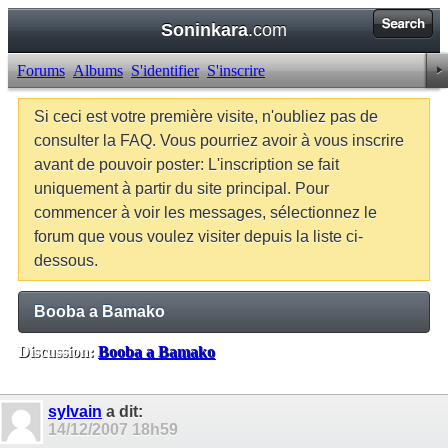
Soninkara
.com
Forums
Albums
S'identifier
S'inscrire
Si ceci est votre première visite, n'oubliez pas de
consulter la FAQ. Vous pourriez avoir à vous inscrire
avant de pouvoir poster: L'inscription se fait
uniquement à partir du site principal. Pour
commencer à voir les messages, sélectionnez le
forum que vous voulez visiter depuis la liste ci-
dessous.
Booba a Bamako
Discussion:
Booba a Bamako
Balises:
Aucune
sylvain
a dit:
14/12/2007
18h59