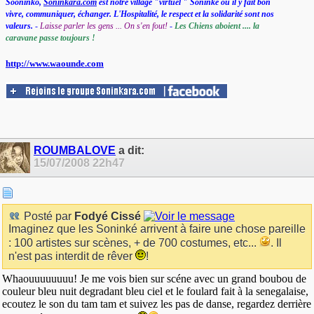
Sooninko,
Soninkara.com
est notre village "virtuel " Soninké où il y fait bon
vivre, communiquer, échanger. L'Hospitalité, le respect et la solidarité sont nos
valeurs.
-
Laisse parler les gens ... On s'en fout!
-
Les Chiens aboient .... la
caravane passe toujours !
http://www.waounde.com
ROUMBALOVE
a dit:
15/07/2008
22h47
Posté par
Fodyé Cissé
Imaginez que les Soninké arrivent à faire une chose pareille
: 100 artistes sur scènes, + de 700 costumes, etc...
. Il
n'est pas interdit de rêver
!
Whaouuuuuuuu! Je me vois bien sur scéne avec un grand boubou de
couleur bleu nuit degradant bleu ciel et le foulard fait à la senegalaise,
ecoutez le son du tam tam et suivez les pas de danse, regardez derrière