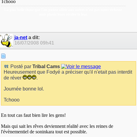
Tchooo
La plus belle chose que l’on puisse offrir aux autres n’est pas notre richesse
mais plutôt leurs révéler la leur.
ja-net
a dit:
16/07/2008
09h41
Posté par
Tribal Cams
Heureusement que Fodyé a préciser qu'il n'etait pas interdit
de réver
.
Journée bonne lol.
Tchooo
En tout cas faut bien lire les gens!
Mais qui sait les rêves deviennent réalité avec les reines de
l'évènementiel de soninkara tout est possible.