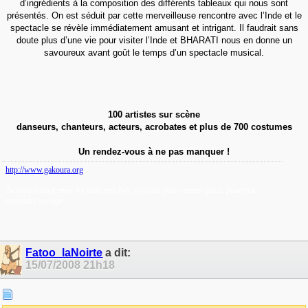
d’ingrédients à la composition des différents tableaux qui nous sont
présentés. On est séduit par cette merveilleuse rencontre avec l’Inde et le
spectacle se révèle immédiatement amusant et intrigant. Il faudrait sans
doute plus d’une vie pour visiter l’Inde et BHARATI nous en donne un
savoureux avant goût le temps d’un spectacle musical.
100 artistes sur scène
danseurs, chanteurs, acteurs, acrobates et plus de 700 costumes
Un rendez-vous à ne pas manquer !
http://www.gakoura.org
Tu aura beau fermer les yeux très fort, c'est par pour autant que tu pourra te
prétendre aveugle...
Fatoo_laNoirte
a dit:
15/07/2008
21h18