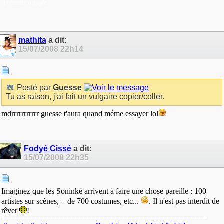
prétendre aveugle...
mathita
a dit:
15/07/2008
22h14
Posté par
Guesse
Tu as raison, j'ai fait un vulgaire copier/coller.
mdrrrrrrrrrrr guesse t'aura quand méme essayer lol
Fodyé Cissé
a dit:
15/07/2008
22h35
Imaginez que les Soninké arrivent à faire une chose pareille : 100
artistes sur scènes, + de 700 costumes, etc...
. Il n'est pas interdit de
rêver
!