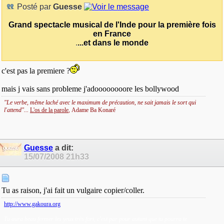
Posté par
Guesse
Grand spectacle
musical de l'Inde pour la première fois
en France
.
...et dans le monde
c'est pas la premiere ?
mais j vais sans probleme j'adoooooooore les bollywood
"Le verbe, même laché avec le maximum de précaution, ne sait jamais le sort qui
l'attend"...
L'os de la parole
,
Adame Ba Konaré
Guesse
a dit:
15/07/2008
21h33
Tu as raison, j'ai fait un vulgaire copier/coller.
http://www.gakoura.org
Tu aura beau fermer les yeux très fort, c'est par pour autant que tu pourra te