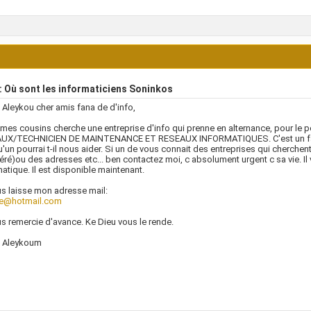
 Où sont les informaticiens Soninkos
Aleykou cher amis fana de d'info,
mes cousins cherche une entreprise d'info qui prenne en alternance, pour 
UX/TECHNICIEN DE MAINTENANCE ET RESEAUX INFORMATIQUES. C'est un fa
'un pourrai t-il nous aider. Si un de vous connait des entreprises qui cherche
ré)ou des adresses etc... ben contactez moi, c absolument urgent c sa vie. Il 
matique. Il est disponible maintenant.
s laisse mon adresse mail:
se@hotmail.com
s remercie d'avance. Ke Dieu vous le rende.
 Aleykoum