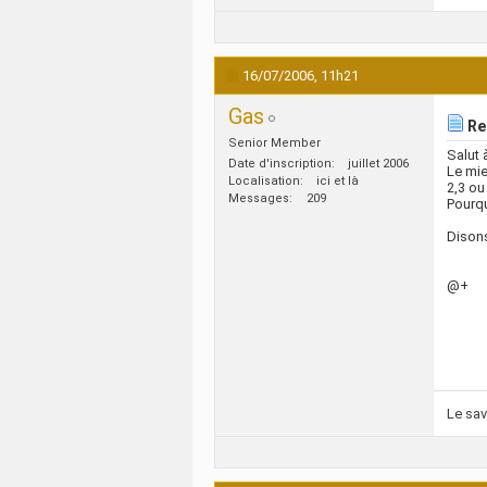
16/07/2006,
11h21
Gas
Re:
Senior Member
Salut 
Date d'inscription
juillet 2006
Le mie
Localisation
ici et là
2,3 ou
Messages
209
Pourqu
Disons
@+
Le savo