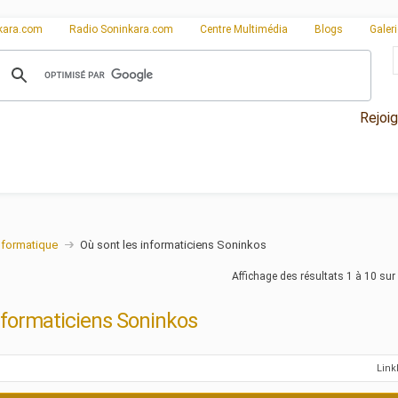
kara.com
Radio Soninkara.com
Centre Multimédia
Blogs
Galer
Rejoi
nformatique
Où sont les informaticiens Soninkos
Affichage des résultats 1 à 10 sur
nformaticiens Soninkos
Lin