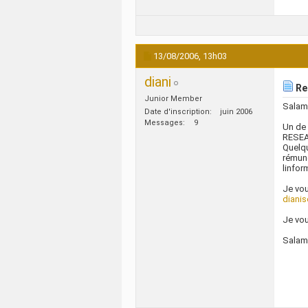
13/08/2006,
13h03
diani
Re:
Junior Member
Salam 
Date d'inscription
juin 2006
Messages
9
Un de 
RESEA
Quelqu
rémuné
linfor
Je vou
diani
Je vou
Salam