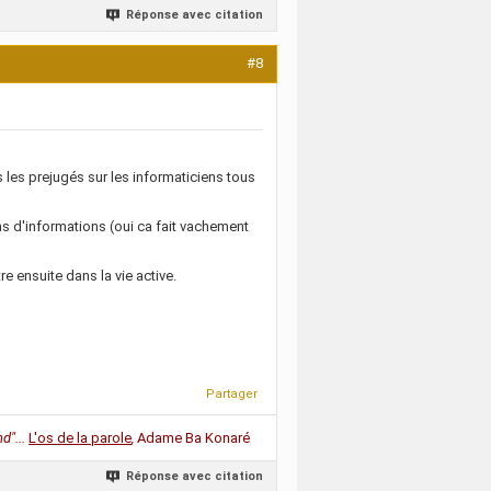
Réponse avec citation
#8
 les prejugés sur les informaticiens tous
ms d'informations (oui ca fait vachement
e ensuite dans la vie active.
Partager
d"...
L'os de la parole
,
Adame Ba Konaré
Réponse avec citation