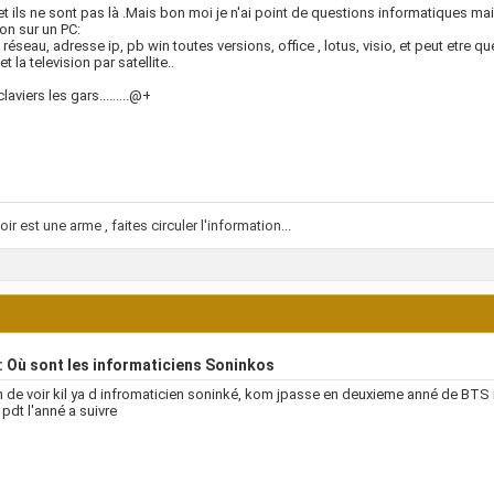
et ils ne sont pas là .Mais bon moi je n'ai point de questions informatiques mai
on sur un PC:
 réseau, adresse ip, pb win toutes versions, office , lotus, visio, et peut etre 
 la television par satellite..
laviers les gars.........@+
ir est une arme , faites circuler l'information...
 Où sont les informaticiens Soninkos
 de voir kil ya d infromaticien soninké, kom jpasse en deuxieme anné de BTS i
 pdt l'anné a suivre