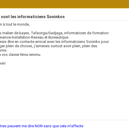
 sont les informaticiens Soninkos
 à tout le monde,
s malien de kayes, Tafacirga/Gadjaga, informaticien de formation :
nance-Installation-Reseau et Bureautique.
rais être en contacte amical avec les informaticiens Soninko pour
er plein de choses, j'aimerais surtout avoir plein, plein des
amis.
à vos clavier Nma remmu.
wari
tres peuvent me dire NON sans que cela m'affecte