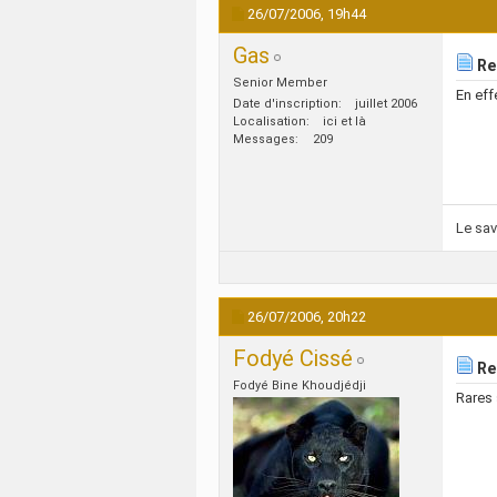
26/07/2006,
19h44
Gas
Re:
Senior Member
En eff
Date d'inscription
juillet 2006
Localisation
ici et là
Messages
209
Le savo
26/07/2006,
20h22
Fodyé Cissé
Re:
Fodyé Bine Khoudjédji
Rares 