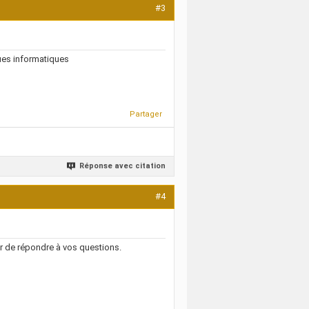
#3
ques informatiques
Partager
Réponse avec citation
#4
r de répondre à vos questions.