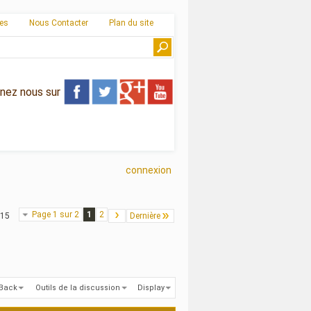
ies
Nous Contacter
Plan du site
gnez nous sur
connexion
Page 1 sur 2
1
2
 15
Dernière
kBack
Outils de la discussion
Display