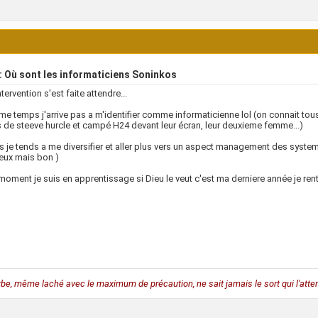
 Où sont les informaticiens Soninkos
tervention s'est faite attendre...
e temps j'arrive pas a m'identifier comme informaticienne lol (on connait tous
 de steeve hurcle et campé H24 devant leur écran, leur deuxieme femme...)
s je tends a me diversifier et aller plus vers un aspect management des syste
ux mais bon )
moment je suis en apprentissage si Dieu le veut c'est ma derniere année je rentr
rbe, même laché avec le maximum de précaution, ne sait jamais le sort qui l'atten