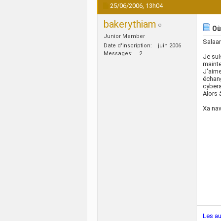
25/06/2006,
13h04
bakerythiam
Où
Junior Member
Salaam
Date d'inscription
juin 2006
Messages
2
Je sui
mainte
J'aime
échang
cyber
Alors 
Xa na
Les au