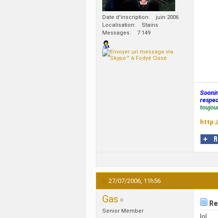
Date d'inscription
juin 2006
Localisation
Stains
Messages
7 149
Sooni
respec
toujour
http:
27/07/2006,
11h56
Gas
Re:
Senior Member
lol