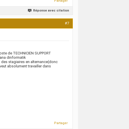
Partager
Réponse avec citation
#7
le poste de TECHNICIEN SUPPORT
na dinformatik
nt des stagiaires en alternance(donc
veut absolument travailler dans
Partager