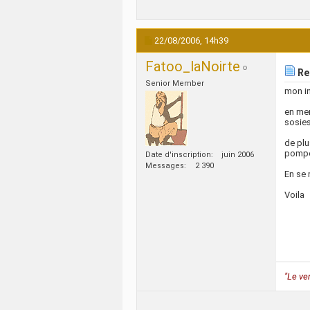
22/08/2006,
14h39
Fatoo_laNoirte
Re:
Senior Member
mon in
en mem
sosies
de plu
pompe
Date d'inscription
juin 2006
Messages
2 390
En se 
Voila
"Le ve