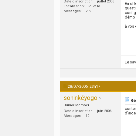
Date d'inscription
juillet 2006
En eff
Localisation
ici et là
questi
Messages
209
config
démo et
à vos c
Le savo
28/07/2006,
23h17
soninkéyogo
Re:
Junior Member
conten
Date d'inscription
juin 2006
d'aide
Messages
19