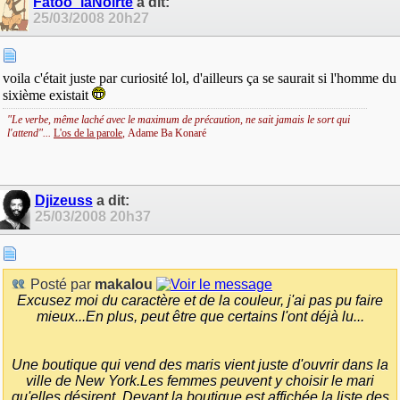
Fatoo_laNoirte
a dit:
25/03/2008
20h27
voila c'était juste par curiosité lol, d'ailleurs ça se saurait si l'homme du
sixième existait
"Le verbe, même laché avec le maximum de précaution, ne sait jamais le sort qui
l'attend"...
L'os de la parole
,
Adame Ba Konaré
Djizeuss
a dit:
25/03/2008
20h37
Posté par
makalou
Excusez moi du caractère et de la couleur, j'ai pas pu faire
mieux...En plus, peut être que certains l'ont déjà lu...
Une boutique qui vend des maris vient juste
d'ouvrir dans la
ville de New York.
Les femmes peuvent y choisir le mari
qu'elles désirent. Devant la boutique est affichée la liste des