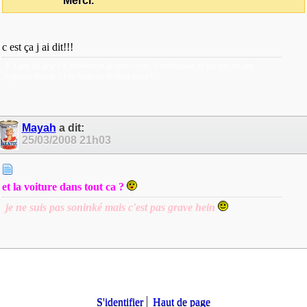
Merci.
c est ça j ai dit!!!
Y a pas de degré d inclinaison de mon corps, l inclinaison de ma tete est une
reponse directe à l inclinaison de mon coeur!
Mayah
a dit:
25/03/2008
21h03
et la voiture dans tout ca ?
je ne suis pas soninké mais c'est pas grave hein
S'identifier
Haut de page