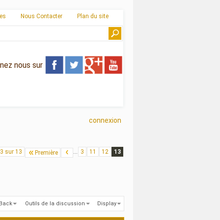
ies
Nous Contacter
Plan du site
gnez nous sur
connexion
3 sur 13
...
3
11
12
13
Première
kBack
Outils de la discussion
Display