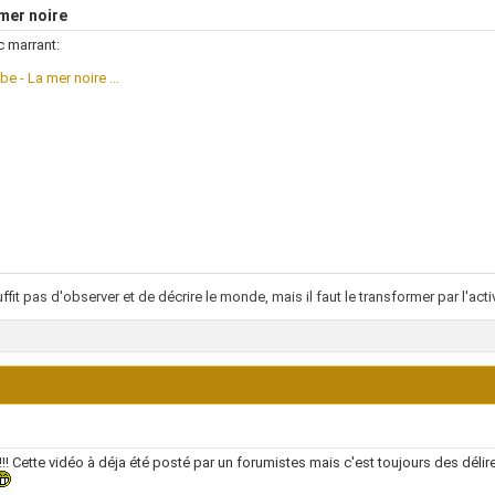
mer noire
c marrant:
e - La mer noire ...
suffit pas d'observer et de décrire le monde, mais il faut le transformer par l'a
!! Cette vidéo à déja été posté par un forumistes mais c'est toujours des déli