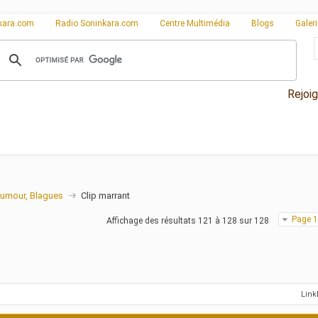
kara.com
Radio Soninkara.com
Centre Multimédia
Blogs
Galer
Rejoi
umour, Blagues
Clip marrant
Page 1
Affichage des résultats 121 à 128 sur 128
Lin