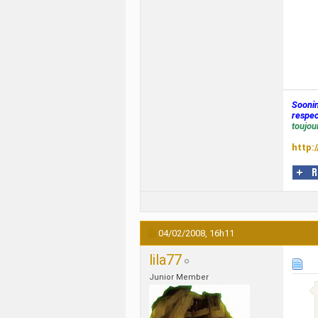
Sooni
respec
toujour
http:
04/02/2008,
16h11
lila77
Junior Member