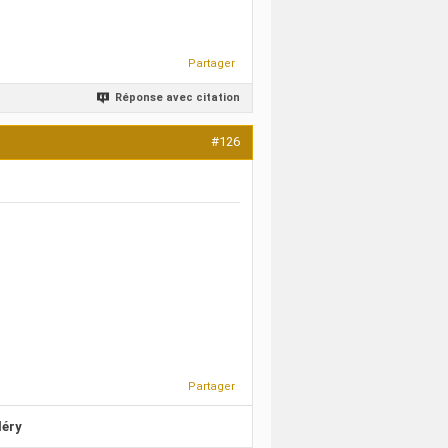
Partager
Réponse avec citation
#126
Partager
léry