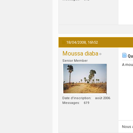
18/04/2008,
16h52
Moussa diaba
Qu
Senior Member
A mouri
Date d'inscription
août 2006
Messages
619
Nous a