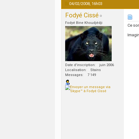
04/02/2008,
16h03
Fodyé Cissé
Fodyé Bine Khoudjédji
Ce son
Imagin
Date d'inscription
juin 2006
Localisation
Stains
Messages
7 149