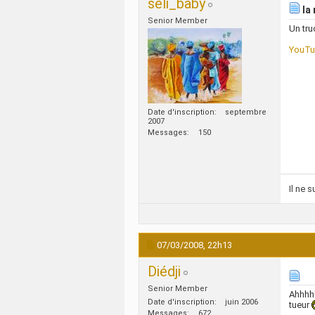
seli_baby
la 
Senior Member
Un tru
YouTub
Date d'inscription
septembre
2007
Messages
150
Il ne 
07/03/2008,
22h13
Diédji
Senior Member
Ahhhh!
Date d'inscription
juin 2006
tueur
Messages
672