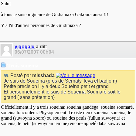
Salut
à tous je suis originaire de Gudiamaxa Gakoura aussi !!!
Y'a t'il d'autres personnes de Guidimaxa ?
yigogalu
a dit:
06/07/2007
00h04
Trois soueina
Posté par
misshada
Je suis de Soueina (prés de Sernaty, leya et badjom)
Petite precision il y a deux Soueina petit et grand
Et personnelement je suis de Soueina Soumaré soit le
grand ( sans prétention)
Officiellement il y a trois soueina: soueina gandéga, soueina soumaré,
soueina toucouleur. Physiquement il existe deux soueina: soueina, le
grand (suwoyna xoore) ou soueina des peuls (fullun suwoyna) et
soueina, le petit (suwoynan lemme) encore appelé daba suwoyna