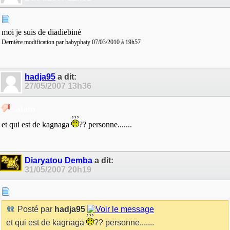
moi je suis de diadiebiné
Dernière modification par babyphaty 07/03/2010 à
19h57
hadja95
a dit:
27/05/2007
13h36
salam
et qui est de kagnaga
?? personne.......
Diaryatou Demba
a dit:
31/05/2007
20h19
Posté par
hadja95
et qui est de kagnaga
?? personne.......