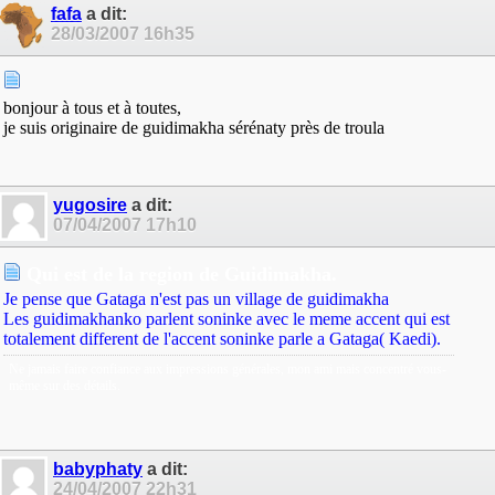
fafa
a dit:
28/03/2007
16h35
bonjour à tous et à toutes,
je suis originaire de guidimakha sérénaty près de troula
yugosire
a dit:
07/04/2007
17h10
Qui est de la region de Guidimakha.
Je pense que Gataga n'est pas un village de guidimakha
Les guidimakhanko parlent soninke avec le meme accent qui est
totalement different de l'accent soninke parle a Gataga( Kaedi).
Ne jamais faire confiance aux impressions générales, mon ami mais concentré vous-
même sur des détails.
babyphaty
a dit:
24/04/2007
22h31