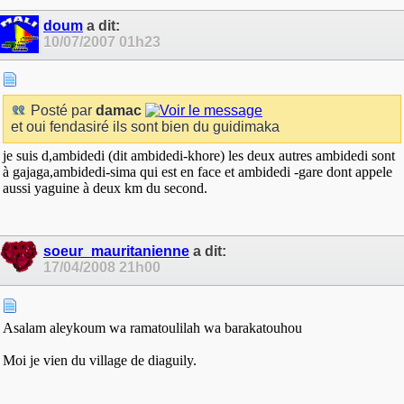
doum
a dit:
10/07/2007
01h23
Posté par
damac
et oui fendasiré ils sont bien du guidimaka
je suis d,ambidedi (dit ambidedi-khore) les deux autres ambidedi sont
à gajaga,ambidedi-sima qui est en face et ambidedi -gare dont appele
aussi yaguine à deux km du second.
soeur_mauritanienne
a dit:
17/04/2008
21h00
Asalam aleykoum wa ramatoulilah wa barakatouhou
Moi je vien du village de diaguily.