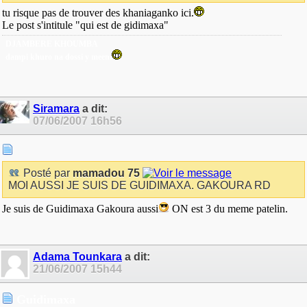
tu risque pas de trouver des khaniaganko ici.
Le post s'intitule "qui est de gidimaxa"
DJAMBERE KHOUMBA
dampi khuro na dossi y meeni
Siramara
a dit:
07/06/2007
16h56
Posté par
mamadou 75
MOI AUSSI JE SUIS DE GUIDIMAXA. GAKOURA RD
Je suis de Guidimaxa Gakoura aussi
ON est 3 du meme patelin.
Adama Tounkara
a dit:
21/06/2007
15h44
Guidimaxa