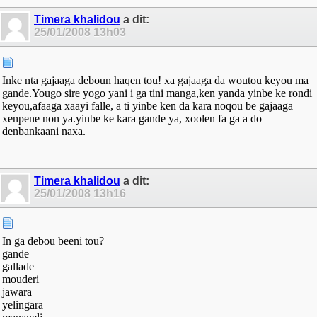
Timera khalidou
a dit:
25/01/2008
13h03
Inke nta gajaaga deboun haqen tou! xa gajaaga da woutou keyou ma
gande.Yougo sire yogo yani i ga tini manga,ken yanda yinbe ke rondi
keyou,afaaga xaayi falle, a ti yinbe ken da kara noqou be gajaaga
xenpene non ya.yinbe ke kara gande ya, xoolen fa ga a do
denbankaani naxa.
Timera khalidou
a dit:
25/01/2008
13h16
In ga debou beeni tou?
gande
gallade
mouderi
jawara
yelingara