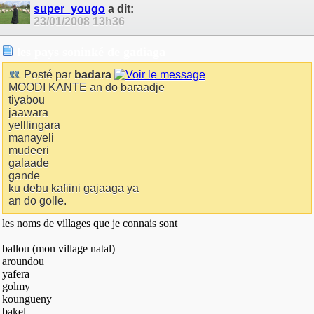
super_yougo
a dit:
23/01/2008
13h36
les pays soninké de gadiaga
Posté par
badara
MOODI KANTE an do baraadje
tiyabou
jaawara
yelllingara
manayeli
mudeeri
galaade
gande
ku debu kafiini gajaaga ya
an do golle.
les noms de villages que je connais sont
ballou (mon village natal)
aroundou
yafera
golmy
koungueny
bakel