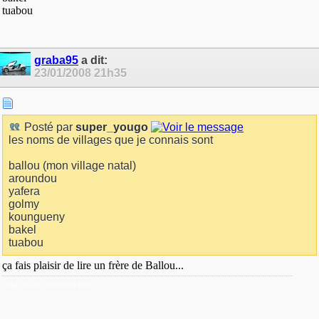
tuabou
graba95
a dit:
23/01/2008
21h35
Posté par
super_yougo
les noms de villages que je connais sont
ballou (mon village natal)
aroundou
yafera
golmy
koungueny
bakel
tuabou
ça fais plaisir de lire un frère de Ballou...
Ma vie est tristement belle...