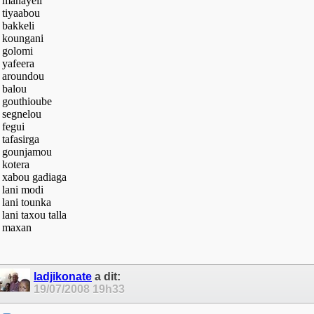
manayeli
tiyaabou
bakkeli
koungani
golomi
yafeera
aroundou
balou
gouthioube
segnelou
fegui
tafasirga
gounjamou
kotera
xabou gadiaga
lani modi
lani tounka
lani taxou talla
maxan
ladjikonate
a dit:
19/07/2008
19h33