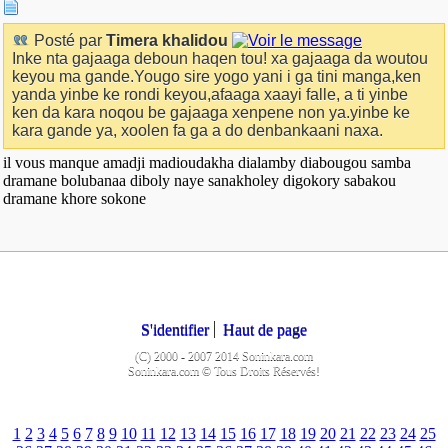
Posté par
Timera khalidou
Inke nta gajaaga deboun haqen tou! xa gajaaga da woutou
keyou ma gande.Yougo sire yogo yani i ga tini manga,ken
yanda yinbe ke rondi keyou,afaaga xaayi falle, a ti yinbe
ken da kara noqou be gajaaga xenpene non ya.yinbe ke
kara gande ya, xoolen fa ga a do denbankaani naxa.
il vous manque amadji madioudakha dialamby diabougou samba
dramane bolubanaa diboly naye sanakholey digokory sabakou
dramane khore sokone
S'identifier
Haut de page
(C) 2000 - 2007 2014 Soninkara.com
Soninkara.com © Tous Droits Réservés!
1
2
3
4
5
6
7
8
9
10
11
12
13
14
15
16
17
18
19
20
21
22
23
24
25