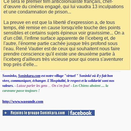
Ce sera le premier film anticolonialiste français, chef-
d’œuvre du cinéma engagé, qui lui vaudra 13 inculpations
et une condamnation de prison...
La preuve en est que la liberté d'expression a, de tous
temps, été remise en cause lorsqu'elle touche des points
sensibles et certains sujets épineux voir gravissime... On a
d'un côté, l'infime surface apparente de l'iceberg et, de
l'autre, l'énorme partie cachée jusque très profond sous
l'eau. René Vautier est de ceux qui souhaitent nous faire
prendre conscience qu'il existe une deuxième partie à
l'iceberg d'ailleurs très vicieuse pour qui osera s'aventurer
trop près d'elle...
Sooninko,
Soninkara.com
est notre village "virtuel " Soninké où il y fait bon
vivre, communiquer, échanger. L'Hospitalité, le respect et la solidarité sont nos
valeurs.
-
Laisse parler les gens ... On s'en fout!
-
Les Chiens aboient .... la
caravane passe toujours !
http://www.waounde.com