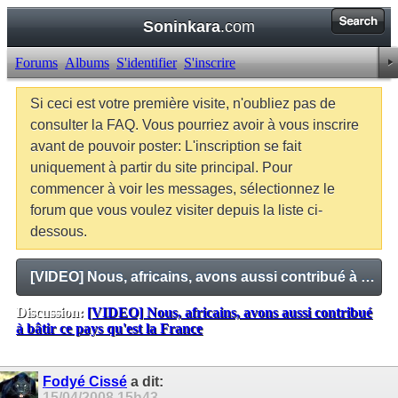
Soninkara
.com
Forums
Albums
S'identifier
S'inscrire
Si ceci est votre première visite, n'oubliez pas de
consulter la FAQ. Vous pourriez avoir à vous inscrire
avant de pouvoir poster: L'inscription se fait
uniquement à partir du site principal. Pour
commencer à voir les messages, sélectionnez le
forum que vous voulez visiter depuis la liste ci-
dessous.
[VIDEO] Nous, africains, avons aussi contribué à bâtir ce pays qu'est la France
Discussion:
[VIDEO] Nous, africains, avons aussi contribué
à bâtir ce pays qu'est la France
Balises:
Aucune
Fodyé Cissé
a dit:
15/04/2008
15h43