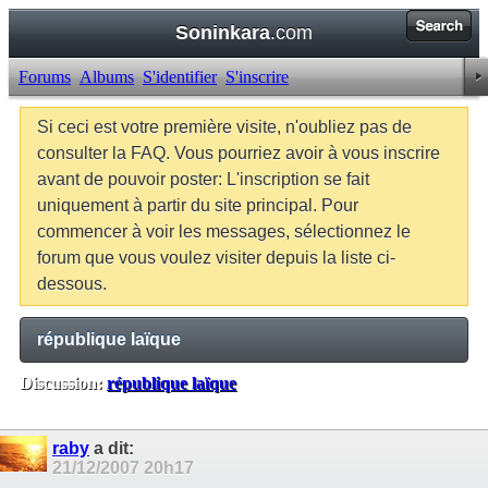
Soninkara
.com
Forums
Albums
S'identifier
S'inscrire
Si ceci est votre première visite, n'oubliez pas de
consulter la FAQ. Vous pourriez avoir à vous inscrire
avant de pouvoir poster: L'inscription se fait
uniquement à partir du site principal. Pour
commencer à voir les messages, sélectionnez le
forum que vous voulez visiter depuis la liste ci-
dessous.
république laïque
Discussion:
république laïque
Balises:
Aucune
raby
a dit:
21/12/2007
20h17