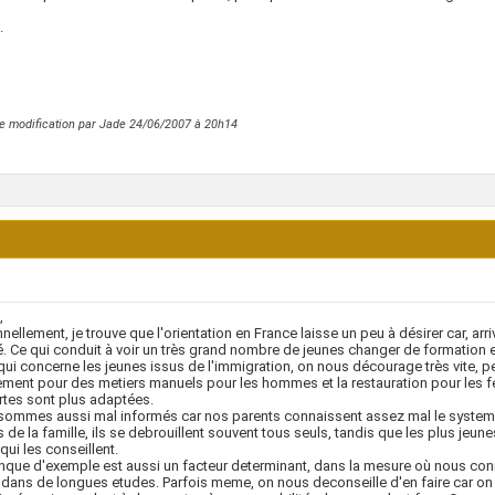
.
e modification par Jade 24/06/2007 à
20h14
,
nellement, je trouve que l'orientation en France laisse un peu à désirer car, ar
é. Ce qui conduit à voir un très grand nombre de jeunes changer de formation 
qui concerne les jeunes issus de l'immigration, on nous décourage très vite,
ment pour des metiers manuels pour les hommes et la restauration pour les f
rtes sont plus adaptées.
ommes aussi mal informés car nos parents connaissent assez mal le systeme 
 de la famille, ils se debrouillent souvent tous seuls, tandis que les plus jeune
 qui les conseillent.
que d'exemple est aussi un facteur determinant, dans la mesure où nous con
 dans de longues etudes. Parfois meme, on nous deconseille d'en faire car on n