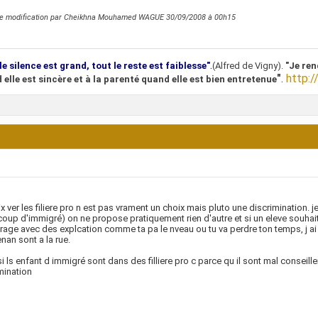
re modification par Cheikhna Mouhamed WAGUE 30/09/2008 à
00h15
.
le silence est grand, tout le reste est faiblesse"
(Alfred de Vigny).
"Je ren
"
.
http:/
 elle est sincère et à la parenté quand elle est bien entretenue
ix ver les filiere pro n est pas vrament un choix mais pluto une discrimination. 
oup d'immigré) on ne propose pratiquement rien d'autre et si un eleve souhaite 
age avec des explcation comme ta pa le nveau ou tu va perdre ton temps, j a
nan sont a la rue.
i ls enfant d immigré sont dans des filliere pro c parce qu il sont mal conseiller
mination