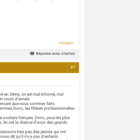
Partager
Réponse avec citation
#7
rivé en 3ème, on est mal informé, mal
en cours d'année.
 pensant que nous sommes faits
emmes.Donc, les filières professionnelles
scolaire français. Donc, pour les plus
s, ils ont la chance d'avoir des grands
naissons tres peu des jeunes qui ont
ous dit qu'il n'y a pas d'enfants