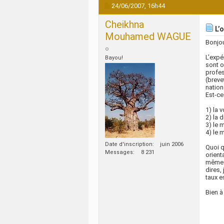
24/06/2007,
16h44
Cheikhna
L’o
Mouhamed WAGUE
Bonjo
L’expé
Bayou!
sont o
profes
(breve
nation
Est-ce
1) la 
2) la 
3) le 
4) le 
Date d'inscription
juin 2006
Quoi q
Messages
8 231
orient
même s
dires,
taux e
Bien à