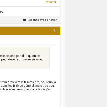
Partager
nes
Réponse avec citation
#4
elle ne veut pas dire qu'on ne
n peut devenir un cadre superieur
'immigrés vers le fillières pro, pourquoi à
dans les fillières général, mais trés peu,
u'ils n'avanceront pas dans la vie, j'en