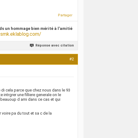
Partager
ds un hommage bien mérité à l'amitié
/smk.eklablog.com/
Réponse avec citation
#2
je di cela parce que chez nous dans le 93
intrgrer une filliere generale on le
i beauoup d ami dans ce cas et qui
 voire pa du tout et sa c de la