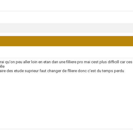
vrai qu'on peu aller loin en etan dan une filliere pro mai cest plus difficill car ce
lle
aire des etude suprieur faut changer de flliere donc c'est du temps perdu