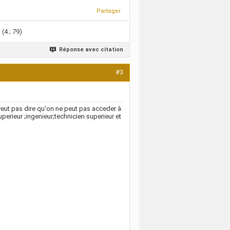
Partager
 (4 ; 79)
Réponse avec citation
#3
 veut pas dire qu'on ne peut pas acceder à
perieur ;ingenieur;technicien superieur et