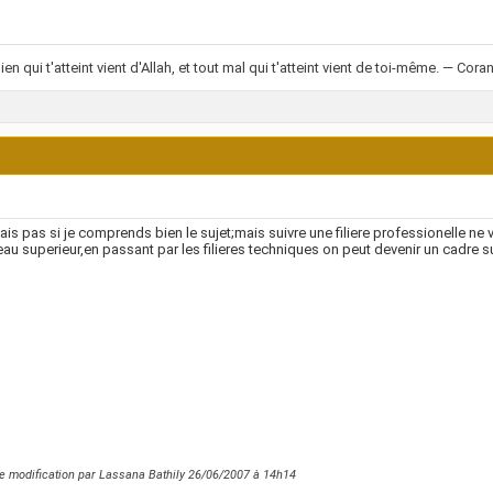
en qui t'atteint vient d'Allah, et tout mal qui t'atteint vient de toi-même. — Coran
sais pas si je comprends bien le sujet;mais suivre une filiere professionelle ne
eau superieur,en passant par les filieres techniques on peut devenir un cadre su
e modification par Lassana Bathily 26/06/2007 à
14h14