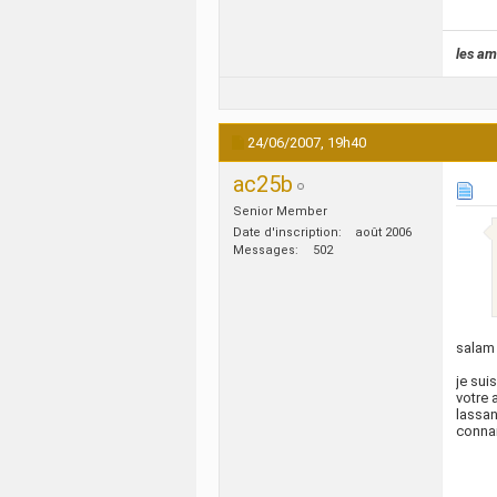
les am
24/06/2007,
19h40
ac25b
Senior Member
Date d'inscription
août 2006
Messages
502
salam
je sui
votre 
lassan
connai