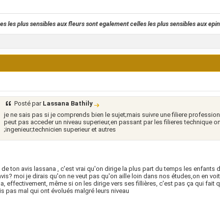
es les plus sensibles aux fleurs sont egalement celles les plus sensibles aux epi
Posté par
Lassana Bathily
je ne sais pas si je comprends bien le sujet;mais suivre une filiere profession
peut pas acceder un niveau superieur,en passant par les filieres technique o
;ingenieur;technicien superieur et autres
s de ton avis lassana , c'est vrai qu'on dirige la plus part du temps les enfants d
avis? moi je dirais qu'on ne veut pas qu'on aille loin dans nos études,on en voit 
a, effectivement, même si on les dirige vers ses fillières, c'est pas ça qui fait q
s pas mal qui ont évolués malgré leurs niveau