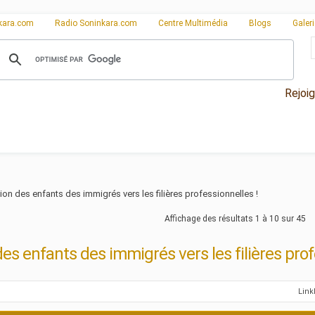
kara.com
Radio Soninkara.com
Centre Multimédia
Blogs
Galer
Rejoi
tion des enfants des immigrés vers les filières professionnelles !
Affichage des résultats 1 à 10 sur 45
des enfants des immigrés vers les filières prof
Lin