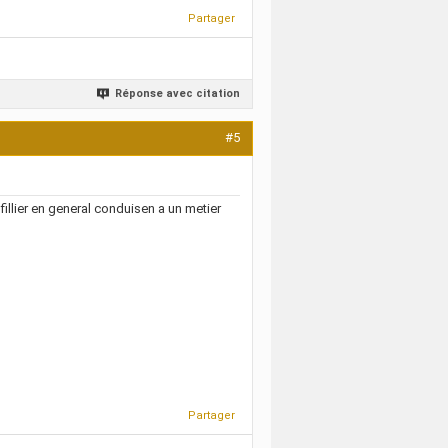
Partager
Réponse avec citation
#5
s fillier en general conduisen a un metier
Partager