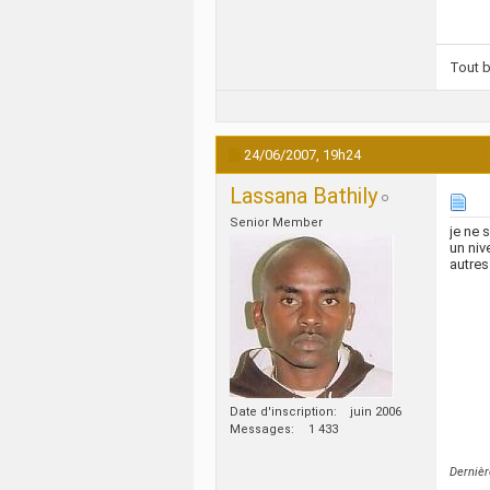
Tout bi
24/06/2007,
19h24
Lassana Bathily
Senior Member
je ne 
un niv
autres
Date d'inscription
juin 2006
Messages
1 433
Dernièr