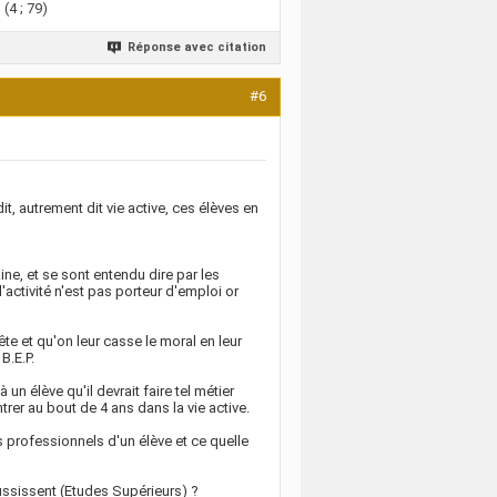
 (4 ; 79)
Réponse avec citation
#6
it, autrement dit vie active, ces élèves en
ine, et se sont entendu dire par les
'activité n'est pas porteur d'emploi or
ête et qu'on leur casse le moral en leur
B.E.P.
un élève qu'il devrait faire tel métier
entrer au bout de 4 ans dans la vie active.
ts professionnels d'un élève et ce quelle
ussissent (Etudes Supérieurs) ?