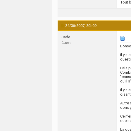
Tout bi
24/06/2007,
20h09
Jade
Guest
Bonsoi
Il y a
questi
Cela p
Combie
"conse
qu'il s
Il y a
disant
Autre 
donc p
Ce n'e
que so
La que