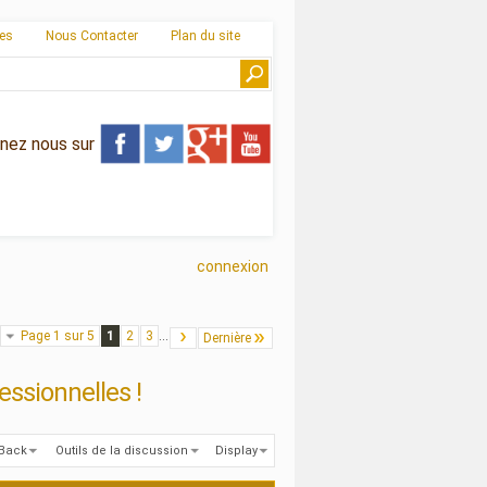
ies
Nous Contacter
Plan du site
gnez nous sur
connexion
Page 1 sur 5
1
2
3
...
Dernière
essionnelles !
kBack
Outils de la discussion
Display