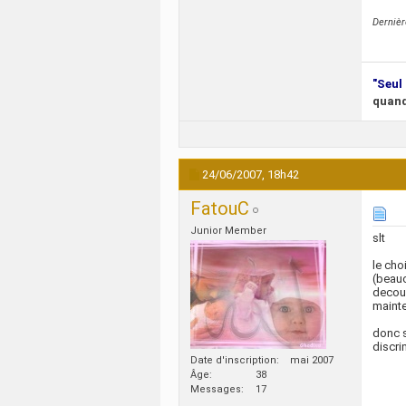
Derniè
"Seul 
quand
24/06/2007,
18h42
FatouC
Junior Member
slt
le cho
(beauc
decour
mainte
donc s
discri
Date d'inscription
mai 2007
Âge
38
Messages
17