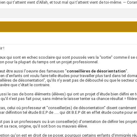
en qui t'atteint vient d'Allah, et tout mal qui t'atteint vient de toi-même. — Coran
r !
 ceux qui sont en echec scoclaire qui sont poussés vers la "sortie" comme il se d
on pour la plupart du temps ont un projet professionnel.
eut être aussi l'oeuvre des fameuses "
conseillères de désorientation
".
n d'enfants ont voulu faire telle études pour travailler plus tard dans tel doma
illères de désorientation", qu'ils n'y avait pas de débouché ou que le secteur d
'avère que c'était le contraire.
 aussi le cas de bons éléments (élèves) qui ont un projet d'étude bien défini en t
 qu'il n'est pas fait pour, sans même le laisser tenter sa chance résultat = filière 
cas, celui où professeur et "conseiller(es) de désorientation" disent carrément à 
ar définition tel étude B.E.P de ..... qui dit B.E.P dit en effet étude courte pour 
st pas à un professeurs ou à un conseiller(e) d'orientation de définir les proje
it sa race, origine, qu'il soit bon ou mauvais élève.
stion qu'on est en droit de se poser, pourquoi certains enfants d'immigrés ré