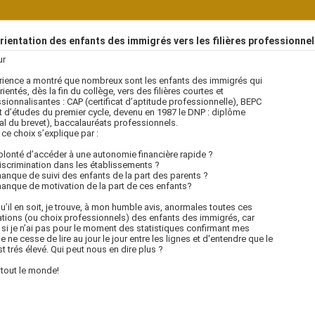
rientation des enfants des immigrés vers les filières professionnell
ur
rience a montré que nombreux sont les enfants des immigrés qui
rientés, dès la fin du collège, vers des filières courtes et
sionnalisantes : CAP (certificat d’aptitude professionnelle), BEPC
t d’études du premier cycle, devenu en 1987 le DNP : diplôme
al du brevet), baccalauréats professionnels.
 ce choix s’explique par :
volonté d’accéder à une autonomie financière rapide ?
discrimination dans les établissements ?
manque de suivi des enfants de la part des parents ?
manque de motivation de la part de ces enfants?
u’il en soit, je trouve, à mon humble avis, anormales toutes ces
ations (ou choix professionnels) des enfants des immigrés, car
i je n’ai pas pour le moment des statistiques confirmant mes
 je ne cesse de lire au jour le jour entre les lignes et d'entendre que le
st trés élevé. Qui peut nous en dire plus ?
 tout le monde!