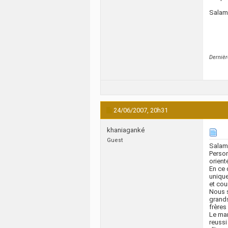
Salam
Dernièr
24/06/2007,
20h31
khaniaganké
Guest
Salam
Person
orient
En ce 
unique
et cou
Nous s
grands
frères
Le man
reussi