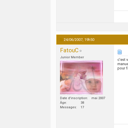
24/06/2007,
19h50
FatouC
Junior Member
c'est 
manue
pour f
Date d'inscription
mai 2007
Âge
38
Messages
17