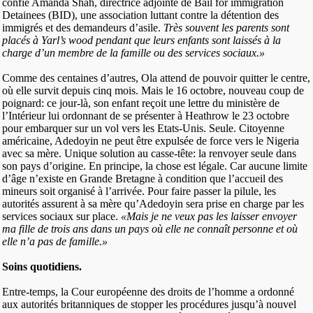
confie Amanda Shah, directrice adjointe de Bail for immigration
Detainees (BID), une association luttant contre la détention des
immigrés et des demandeurs d’asile.
Très souvent les parents sont
placés à Yarl’s wood pendant que leurs enfants sont laissés à la
charge d’un membre de la famille ou des services sociaux.»
Comme des centaines d’autres, Ola attend de pouvoir quitter le centre,
où elle survit depuis cinq mois. Mais le 16 octobre, nouveau coup de
poignard: ce jour-là, son enfant reçoit une lettre du ministère de
l’Intérieur lui ordonnant de se présenter à Heathrow le 23 octobre
pour embarquer sur un vol vers les Etats-Unis. Seule. Citoyenne
américaine, Adedoyin ne peut être expulsée de force vers le Nigeria
avec sa mère. Unique solution au casse-tête: la renvoyer seule dans
son pays d’origine. En principe, la chose est légale. Car aucune limite
d’âge n’existe en Grande Bretagne à condition que l’accueil des
mineurs soit organisé à l’arrivée. Pour faire passer la pilule, les
autorités assurent à sa mère qu’Adedoyin sera prise en charge par les
services sociaux sur place.
«Mais je ne veux pas les laisser envoyer
ma fille de trois ans dans un pays où elle ne connaît personne et où
elle n’a pas de famille.»
Soins quotidiens.
Entre-temps, la Cour européenne des droits de l’homme a ordonné
aux autorités britanniques de stopper les procédures jusqu’à nouvel