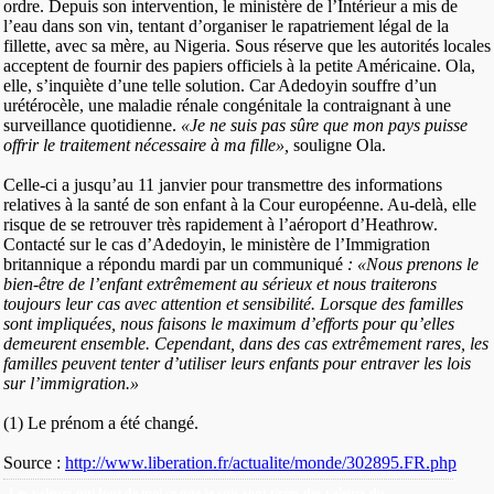
ordre. Depuis son intervention, le ministère de l’Intérieur a mis de
l’eau dans son vin, tentant d’organiser le rapatriement légal de la
fillette, avec sa mère, au Nigeria. Sous réserve que les autorités locales
acceptent de fournir des papiers officiels à la petite Américaine. Ola,
elle, s’inquiète d’une telle solution. Car Adedoyin souffre d’un
urétérocèle, une maladie rénale congénitale la contraignant à une
surveillance quotidienne.
«Je ne suis pas sûre que mon pays puisse
offrir le traitement nécessaire à ma fille»,
souligne Ola.
Celle-ci a jusqu’au 11 janvier pour transmettre des informations
relatives à la santé de son enfant à la Cour européenne. Au-delà, elle
risque de se retrouver très rapidement à l’aéroport d’Heathrow.
Contacté sur le cas d’Adedoyin, le ministère de l’Immigration
britannique a répondu mardi par un communiqué
: «Nous prenons le
bien-être de l’enfant extrêmement au sérieux et nous traiterons
toujours leur cas avec attention et sensibilité. Lorsque des familles
sont impliquées, nous faisons le maximum d’efforts pour qu’elles
demeurent ensemble. Cependant, dans des cas extrêmement rares, les
familles peuvent tenter d’utiliser leurs enfants pour entraver les lois
sur l’immigration.»
(1) Le prénom a été changé.
Source :
http://www.liberation.fr/actualite/monde/302895.FR.php
Les valeurs qui font de moi ce que je suis sont tirées des valeurs du