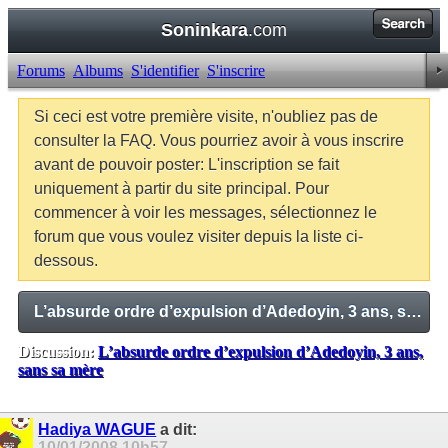
Soninkara
.com
Forums
Albums
S'identifier
S'inscrire
Si ceci est votre première visite, n'oubliez pas de
consulter la FAQ. Vous pourriez avoir à vous inscrire
avant de pouvoir poster: L'inscription se fait
uniquement à partir du site principal. Pour
commencer à voir les messages, sélectionnez le
forum que vous voulez visiter depuis la liste ci-
dessous.
L’absurde ordre d’expulsion d’Adedoyin, 3 ans, sans sa mère
Discussion:
L’absurde ordre d’expulsion d’Adedoyin, 3 ans,
sans sa mère
Balises:
Aucune
Hadiya WAGUE
a dit:
10/01/2008
10h57