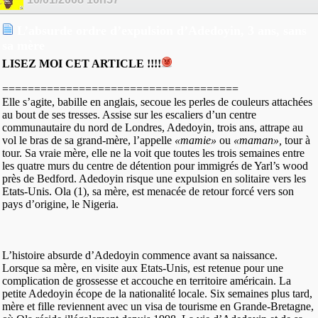
L’absurde ordre d’expulsion d’Adedoyin, 3 ans, sans
sa mère
LISEZ MOI CET ARTICLE !!!!
=====================================
Elle s’agite, babille en anglais, secoue les perles de couleurs attachées
au bout de ses tresses. Assise sur les escaliers d’un centre
communautaire du nord de Londres, Adedoyin, trois ans, attrape au
vol le bras de sa grand-mère, l’appelle
«mamie»
ou
«maman»,
tour à
tour. Sa vraie mère, elle ne la voit que toutes les trois semaines entre
les quatre murs du centre de détention pour immigrés de Yarl’s wood
près de Bedford. Adedoyin risque une expulsion en solitaire vers les
Etats-Unis. Ola (1), sa mère, est menacée de retour forcé vers son
pays d’origine, le Nigeria.
L’histoire absurde d’Adedoyin commence avant sa naissance.
Lorsque sa mère, en visite aux Etats-Unis, est retenue pour une
complication de grossesse et accouche en territoire américain. La
petite Adedoyin écope de la nationalité locale. Six semaines plus tard,
mère et fille reviennent avec un visa de tourisme en Grande-Bretagne,