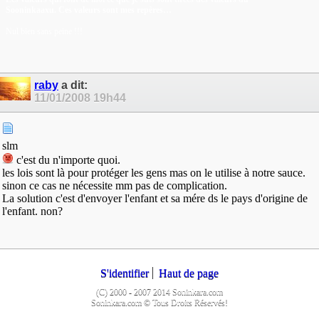
Sooninkaaxu. Ces valeurs sont mes repères…
Nul bien sans peine !!!
raby
a dit:
11/01/2008
19h44
slm
c'est du n'importe quoi.
les lois sont là pour protéger les gens mas on le utilise à notre sauce.
sinon ce cas ne nécessite mm pas de complication.
La solution c'est d'envoyer l'enfant et sa mére ds le pays d'origine de
l'enfant. non?
S'identifier
Haut de page
(C) 2000 - 2007 2014 Soninkara.com
Soninkara.com © Tous Droits Réservés!