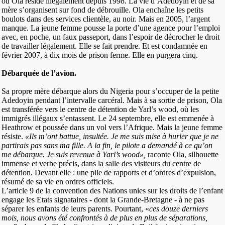
où Ola réside illégalement depuis 1998. La vie d’Adedoyin et de sa
mère s’organisent sur fond de débrouille. Ola enchaîne les petits
boulots dans des services clientèle, au noir. Mais en 2005, l’argent
manque. La jeune femme pousse la porte d’une agence pour l’emploi
avec, en poche, un faux passeport, dans l’espoir de décrocher le droit
de travailler légalement. Elle se fait prendre. Et est condamnée en
février 2007, à dix mois de prison ferme. Elle en purgera cinq.
Débarquée de l’avion.
Sa propre mère débarque alors du Nigeria pour s’occuper de la petite
Adedoyin pendant l’intervalle carcéral. Mais à sa sortie de prison, Ola
est transférée vers le centre de détention de Yarl’s wood, où les
immigrés illégaux s’entassent. Le 24 septembre, elle est emmenée à
Heathrow et poussée dans un vol vers l’Afrique. Mais la jeune femme
résiste.
«Ils m’ont battue, insultée. Je me suis mise à hurler que je ne
partirais pas sans ma fille. A la fin, le pilote a demandé à ce qu’on
me débarque. Je suis revenue à Yarl’s wood»,
raconte Ola, silhouette
immense et verbe précis, dans la salle des visiteurs du centre de
détention. Devant elle : une pile de rapports et d’ordres d’expulsion,
résumé de sa vie en ordres officiels.
L’article 9 de la convention des Nations unies sur les droits de l’enfant
engage les Etats signataires - dont la Grande-Bretagne - à ne pas
séparer les enfants de leurs parents. Pourtant, «
ces douze derniers
mois, nous avons été confrontés à de plus en plus de séparations,