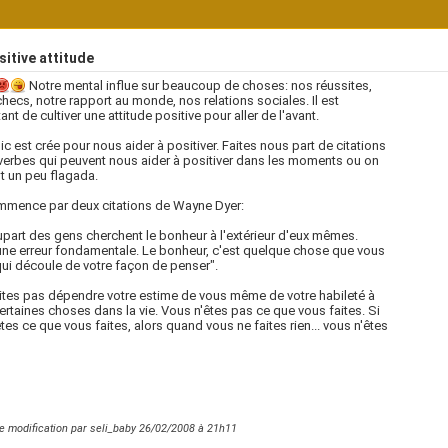
itive attitude
Notre mental influe sur beaucoup de choses: nos réussites,
hecs, notre rapport au monde, nos relations sociales. Il est
ant de cultiver une attitude positive pour aller de l'avant.
ic est crée pour nous aider à positiver. Faites nous part de citations
verbes qui peuvent nous aider à positiver dans les moments ou on
t un peu flagada.
mmence par deux citations de Wayne Dyer:
upart des gens cherchent le bonheur à l'extérieur d'eux mêmes.
une erreur fondamentale. Le bonheur, c'est quelque chose que vous
qui découle de votre façon de penser".
ites pas dépendre votre estime de vous même de votre habileté à
certaines choses dans la vie. Vous n'êtes pas ce que vous faites. Si
tes ce que vous faites, alors quand vous ne faites rien... vous n'êtes
e modification par seli_baby 26/02/2008 à
21h11