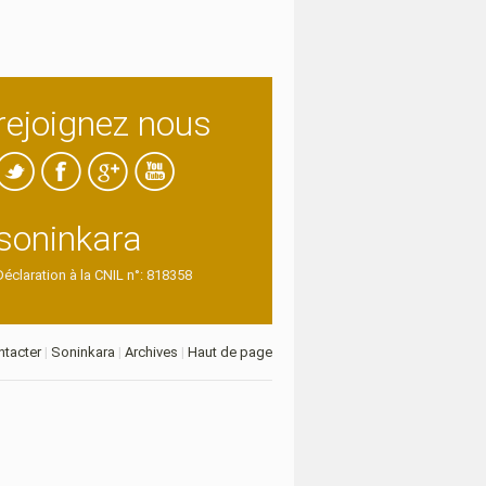
rejoignez nous
soninkara
Déclaration à la CNIL n°: 818358
tacter
|
Soninkara
|
Archives
|
Haut de page