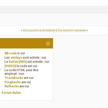
«
Discussion précédente
|
Discussion suivante
»
BB code
is
oui
Les
smileys
sont activés :
oui
La
balise [IMG]
est activée :
oui
[VIDEO]
le code est
oui
s
Le code HTML peut être
employé :
non
Trackbacks
are
oui
Pingbacks
are
oui
Refbacks
are
oui
Forum Rules