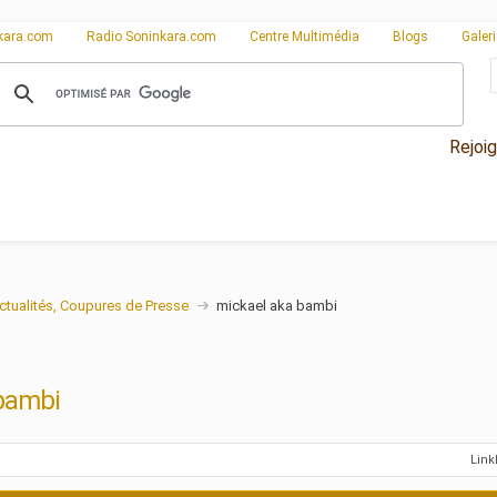
kara.com
Radio Soninkara.com
Centre Multimédia
Blogs
Galer
Rejoi
ctualités, Coupures de Presse
mickael aka bambi
bambi
Lin