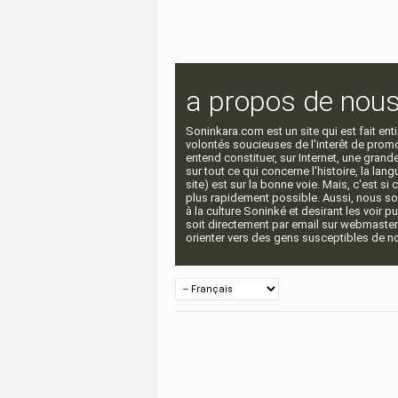
a propos de nou
Soninkara.com est un site qui est fait e
volontés soucieuses de l'interêt de promou
entend constituer, sur Internet, une gra
sur tout ce qui concerne l'histoire, la langu
site) est sur la bonne voie. Mais, c'est si
plus rapidement possible. Aussi, nous so
à la culture Soninké et desirant les voir p
soit directement par email sur webmaste
orienter vers des gens susceptibles de nou