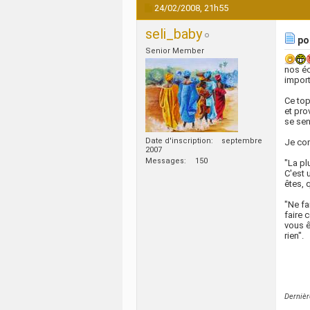
24/02/2008,
21h55
seli_baby
pos
Senior Member
nos éc
import
Ce top
et pro
se sen
Date d'inscription
septembre
Je co
2007
Messages
150
"La pl
C'est 
êtes, 
"Ne fa
faire 
vous ê
rien".
Dernièr