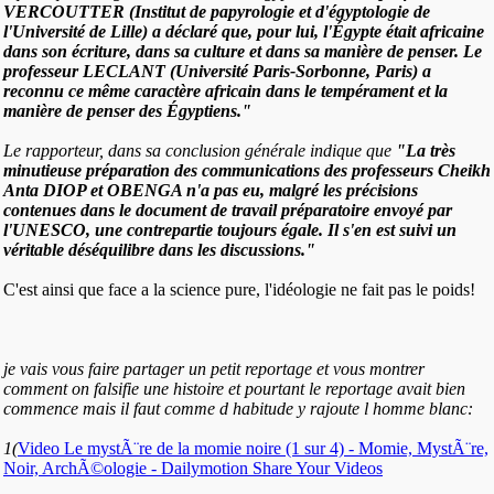
VERCOUTTER (Institut de papyrologie et d'égyptologie de
l'Université de Lille) a déclaré que, pour lui, l'Égypte était africaine
dans son écriture, dans sa culture et dans sa manière de penser. Le
professeur LECLANT (Université Paris-Sorbonne, Paris) a
reconnu ce même caractère africain dans le tempérament et la
manière de penser des Égyptiens."
Le rapporteur, dans sa conclusion générale indique que
"La très
minutieuse préparation des communications des professeurs Cheikh
Anta DIOP et OBENGA n'a pas eu, malgré les précisions
contenues dans le document de travail préparatoire envoyé par
l'UNESCO, une contrepartie toujours égale. Il s'en est suivi un
véritable déséquilibre dans les discussions."
C'est ainsi que face a la science pure, l'idéologie ne fait pas le poids!
je vais vous faire partager un petit reportage et vous montrer
comment on falsifie une histoire et pourtant le reportage avait bien
commence mais il faut comme d habitude y rajoute l homme blanc:
1(
Video Le mystÃ¨re de la momie noire (1 sur 4) - Momie, MystÃ¨re,
Noir, ArchÃ©ologie - Dailymotion Share Your Videos