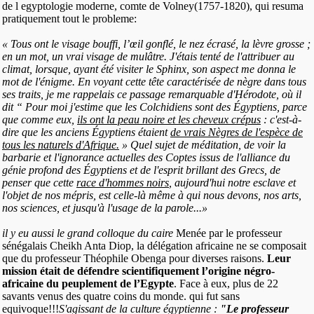
de l egyptologie moderne, comte de Volney(1757-1820), qui resuma
pratiquement tout le probleme:
« Tous ont le visage bouffi, l’œil gonflé, le nez écrasé, la lèvre grosse ;
en un mot, un vrai visage de mulâtre. J'étais tenté de l'attribuer au
climat, lorsque, ayant été visiter le Sphinx, son aspect me donna le
mot de l'énigme. En voyant cette tête caractérisée de nègre dans tous
ses traits, je me rappelais ce passage remarquable d'Hérodote, où il
dit “ Pour moi j'estime que les Colchidiens sont des Égyptiens, parce
que comme eux,
ils ont la peau noire et les cheveux crépus
: c'est-à-
dire que les anciens Égyptiens étaient
de vrais Nègres de l'espèce de
tous les naturels d'Afrique.
» Quel sujet de méditation, de voir la
barbarie et l'ignorance actuelles des Coptes issus de l'alliance du
génie profond des Égyptiens et de l'esprit brillant des Grecs, de
penser que cette
race d'hommes noirs
, aujourd'hui notre esclave et
l'objet de nos mépris, est celle-là même à qui nous devons, nos arts,
nos sciences, et jusqu'à l'usage de la parole...»
il y eu aussi le grand colloque du caire
Menée par le professeur
sénégalais Cheikh Anta Diop, la délégation africaine ne se composait
que du professeur Théophile Obenga pour diverses raisons.
Leur
mission était de défendre scientifiquement l’origine négro-
africaine du peuplement de l’Egypte
. Face à eux, plus de 22
savants venus des quatre coins du monde. qui fut sans
equivoque!!!
S'agissant de la culture égyptienne :
"Le professeur