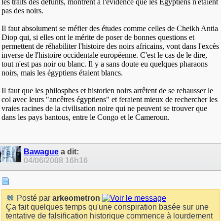
les traits des défunts, montrent à l'évidence que les Egyptiens n'étaient
pas des noirs.
Il faut absolument se méfier des études comme celles de Cheikh Antia
Diop qui, si elles ont le mérite de poser de bonnes questions et
permettent de réhabiliter l'histoire des noirs africains, vont dans l'excès
inverse de l'histoire occidentale européenne. C'est le cas de le dire,
tout n'est pas noir ou blanc. Il y a sans doute eu quelques pharaons
noirs, mais les égyptiens étaient blancs.
Il faut que les philosphes et historien noirs arrêtent de se rehausser le
col avec leurs "ancêtres égyptiens" et feraient mieux de rechercher les
vraies racines de la civilisation noire qui ne peuvent se trouver que
dans les pays bantous, entre le Congo et le Cameroun.
Bawague
a dit:
04/06/2008
16h16
Posté par
arkeometron
Ça fait quelques temps qu'une conspiration basée sur une
tentative de falsification historique commence à lourdement