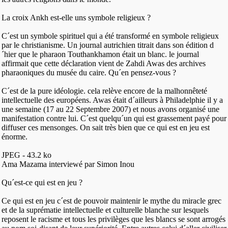
La croix Ankh est-elle uns symbole religieux ?
C´est un symbole spirituel qui a été transformé en symbole religieux
par le christianisme. Un journal autrichien titrait dans son édition d
´hier que le pharaon Touthankhamon était un blanc. le journal
affirmait que cette déclaration vient de Zahdi Awas des archives
pharaoniques du musée du caire. Qu´en pensez-vous ?
C´est de la pure idéologie. cela relève encore de la malhonnêteté
intellectuelle des européens. Awas était d´ailleurs à Philadelphie il y a
une semaine (17 au 22 Septembre 2007) et nous avons organisé une
manifestation contre lui. C´est quelqu´un qui est grassement payé pour
diffuser ces mensonges. On sait très bien que ce qui est en jeu est
énorme.
JPEG - 43.2 ko
Ama Mazama interviewé par Simon Inou
Qu´est-ce qui est en jeu ?
Ce qui est en jeu c´est de pouvoir maintenir le mythe du miracle grec
et de la suprématie intellectuelle et culturelle blanche sur lesquels
reposent le racisme et tous les privilèges que les blancs se sont arrogés