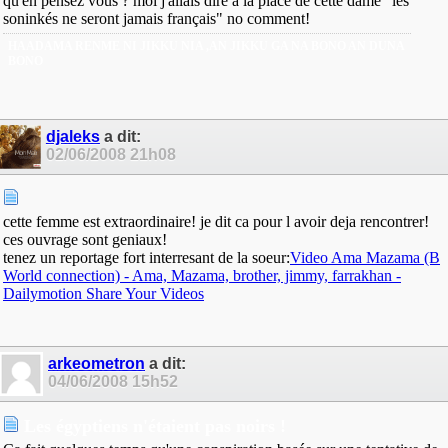
qu'en pensez vous ? moi j'allais dire à la place de cette dame "les
soninkés ne seront jamais français" no comment!
HAADAMA RENME NI JIKKU NIA ,AN JIKKU GA NA BONO AN DUNA
BONO
djaleks
a dit:
02/06/2008
21h08
cette femme est extraordinaire! je dit ca pour l avoir deja rencontrer!
ces ouvrage sont geniaux!
tenez un reportage fort interresant de la soeur:
Video Ama Mazama (B
World connection) - Ama, Mazama, brother, jimmy, farrakhan -
Dailymotion Share Your Videos
arkeometron
a dit:
04/06/2008
15h52
Les égyptiens n'étaient pas noirs !