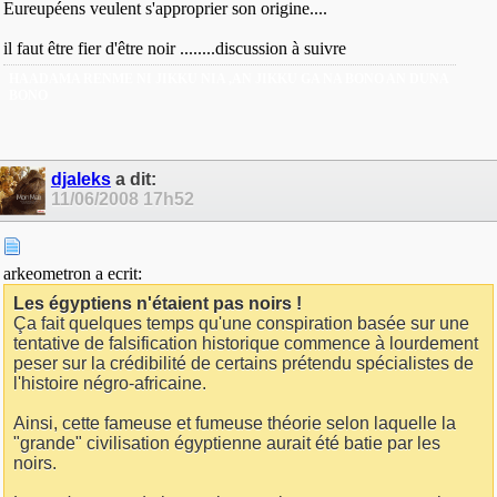
Eureupéens veulent s'approprier son origine....
il faut être fier d'être noir ........discussion à suivre
HAADAMA RENME NI JIKKU NIA ,AN JIKKU GA NA BONO AN DUNA
BONO
djaleks
a dit:
11/06/2008
17h52
arkeometron a ecrit:
Les égyptiens n'étaient pas noirs !
Ça fait quelques temps qu'une conspiration basée sur une
tentative de falsification historique commence à lourdement
peser sur la crédibilité de certains prétendu spécialistes de
l'histoire négro-africaine.
Ainsi, cette fameuse et fumeuse théorie selon laquelle la
"grande" civilisation égyptienne aurait été batie par les
noirs.