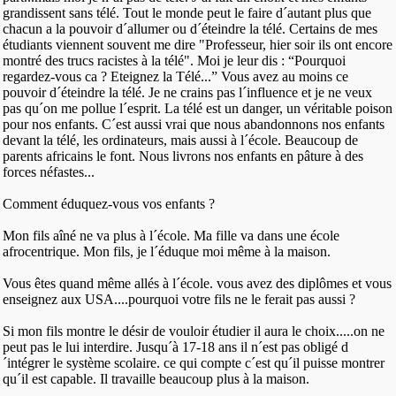
grandissent sans télé. Tout le monde peut le faire d´autant plus que
chacun a la pouvoir d´allumer ou d´éteindre la télé. Certains de mes
étudiants viennent souvent me dire "Professeur, hier soir ils ont encore
montré des trucs racistes à la télé". Moi je leur dis : “Pourquoi
regardez-vous ca ? Eteignez la Télé...” Vous avez au moins ce
pouvoir d´éteindre la télé. Je ne crains pas l´influence et je ne veux
pas qu´on me pollue l´esprit. La télé est un danger, un véritable poison
pour nos enfants. C´est aussi vrai que nous abandonnons nos enfants
devant la télé, les ordinateurs, mais aussi à l´école. Beaucoup de
parents africains le font. Nous livrons nos enfants en pâture à des
forces néfastes...
Comment éduquez-vous vos enfants ?
Mon fils aîné ne va plus à l´école. Ma fille va dans une école
afrocentrique. Mon fils, je l´éduque moi même à la maison.
Vous êtes quand même allés à l´école. vous avez des diplômes et vous
enseignez aux USA....pourquoi votre fils ne le ferait pas aussi ?
Si mon fils montre le désir de vouloir étudier il aura le choix.....on ne
peut pas le lui interdire. Jusqu´à 17-18 ans il n´est pas obligé d
´intégrer le système scolaire. ce qui compte c´est qu´il puisse montrer
qu´il est capable. Il travaille beaucoup plus à la maison.