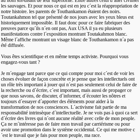
au nom soi-disant de leur supériorité. Entre autres celui d´aller civiliser
les sauvages. Et pour nous ce qui est en jeu c´est la réappropriation de
notre histoire. les parents de Touthankamon étaient des noirs.
Toutankahmon tel que présenté de nos jours avec les yeux bleus est
historiquement impossible. Il faut donc pour ce faire fabriquer des
preuves parce qu´ils n´en ont pas, Aux USA il ya eu plusieurs
manifestations contre l´exposition montrant Toutakahmon blanc.
Même l´affiche montrant un visage blanc de Touthankamon n´a pas
été diffusée.
Vous êtes scientifique et en même temps activiste. Pourquoi vous
engagez-vous tant ?
Je m´engage tant parce que ce qui compte pour moi c´est de voir les
choses évoluer de façon concrète et je pense que les intellectuels ont
un rôle très important à jouer qui n´est pas seulement celui de faire de
la recherche ou d´écrire, c´est important, mais aussi de propager ce
que nous savons, de discuter, d´informer, d´écouter les nôtres et
toujours d´essayer d´apporter des éléments pour aider à la
transformation de nos consciences. L´activisme fait partie de ma
responsabilité intrinsèque d´intellectuelle. Je ne vois pas à quoi ca sert
d´écrire des livres qui n´ont aucune réalité avec celle de mon peuple.
Ça ne m´intéresse pas de faire mon travail par carriérisme ou pour
avoir une promotion dans le système occidental. Ce qui me motive c
´est le travail que je fais pour mon peuple, ma race.