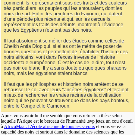
comment ils représentaient sous des traits et des couleurs
très particuliers les peuples qui les entouraient, dont les
noirs du sud. Enfin, les peintures du Fayoum, qui datent
d'une période plus récente et qui, sur les cercueils,
représentent les traits des défunts, montrent à l'évidence
que les Egyptiens n'étaient pas des noirs.
Il faut absolument se méfier des études comme celles de
Cheikh Antia Diop qui, si elles ont le mérite de poser de
bonnes questions et permettent de réhabiliter l'histoire des
noirs africains, vont dans l'excès inverse de l'histoire
occidentale européenne. C'est le cas de le dire, tout n'est
pas noir ou blanc. Il y a sans doute eu quelques pharaons
noirs, mais les égyptiens étaient blancs.
Il faut que les philosphes et historien noirs arrêtent de se
rehausser le col avec leurs "ancêtres égyptiens" et feraient
mieux de rechercher les vraies racines de la civilisation
noire qui ne peuvent se trouver que dans les pays bantous,
entre le Congo et le Cameroun.
Apres vous avoir lu il me semble que vous refuter la thèse selon
laquelle l'Arique est le berceau de l'humanité .svp jetez un cou d'oeuil
à
AfricaMaat: L'école africaine de tous les savoirs
et vous verez la
capacité des noirs et surtout dans le domaine des sciences que les