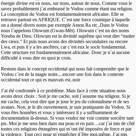
énergie divine est en nous, sur nous, autour de nous. Comme vous le
savez probablement j´ai embrassé le Vodou comme étant ma religion.
La conception du Vodou est fondamentalement africaine. Elle se
retrouve partout en AFRIQUE. C´est une force cosmique à laquelle
on a donné divers noms par exemple Amon Ra etc..Dans le Vodou
nous l´appelons Olowum (Gwan-Mèt). Olowum c´est un des noms
Yoruba de Dieu. Olowum est la divinité suprême qui veut dire “maitre
des cieux.” Et puis nous avons des divinités secondaires ou encore
Lwa, et puis il y a les ancêtres, car c´est eux le socle fondamental.
Cette structure est fondamentalement africaine. Donc je n´ai aucune
difficulté à vous dire en quoi je crois.
Restons dans le concept occidental qui nous fait comprendre que le
Vodou c´est de la magie noire....encore une fois dans le contexte
occidental tout ce qui es mauvais est..noir
J´ai été confrontée à ce problème. Mais face à cette situation nous
avons deux choix : Soit je me cache, soit j´assume ma religion. Si je
me cache, cela veut dire que je joue le jeu du colonialisme et de ses
avatars. Non, je le dis ouvertement, je suis pratiquante du Vodou. Si
vous êtes honnêtes et vous y intéressez il y a suffisamment de
documentation là-dessus. Si vous voulez me voir comme sorcière tant
pis. Moi je me sens bien dans ma peau et en paix ...car j´ai mis de côté
toutes ces religions étrangères qui m´ont été imposées de force et par
la violence. Tout ceci pour m´empêcher d´être moi-même. J´ai mis