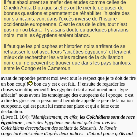
Il faut absolument se méfier des études comme celles de
Cheikh Antia Diop qui, si elles ont le mérite de poser de
bonnes questions et permettent de réhabiliter l'histoire des
noirs africains, vont dans l'excès inverse de l'histoire
occidentale européenne. C'est le cas de le dire, tout n'est
pas noir ou blanc. Il y a sans doute eu quelques pharaons
noirs, mais les égyptiens étaient blancs.
Il faut que les philosphes et historien noirs arrêtent de se
rehausser le col avec leurs "ancêtres égyptiens" et feraient
mieux de rechercher les vraies racines de la civilisation
noire qui ne peuvent se trouver que dans les pays bantous,
entre le Congo et le Cameroun.
avant de repondre permet moi avec tout le respect que je te doit de rire
un bon coup!!
bon ca y est c est fait...!! ensuite de regarder les
choses scientifiquement!! les egyptient etait absolument noir "type
africain" nous avons les temoignage des europeens de l epoque, c est
a dire les grecs en la personne d herodote appellé le pere de la nation
europeene, qui est partit lui meme sur place et qui a faite cette
declaration:
(Livre II, 104):
"Manifestement, en effet,
les Colchidiens sont de race
égyptienne
; mais des Egyptiens me dirent qu'à leur avis les
Colchidiens descendaient des soldats de Sésostris. Je l'avais
conjecturé moi-même d'après deux indices : d'abord parce qu'
ils ont