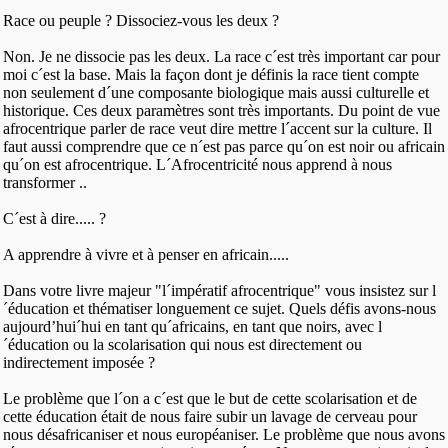
Race ou peuple ? Dissociez-vous les deux ?
Non. Je ne dissocie pas les deux. La race c´est très important car pour
moi c´est la base. Mais la façon dont je définis la race tient compte
non seulement d´une composante biologique mais aussi culturelle et
historique. Ces deux paramètres sont très importants. Du point de vue
afrocentrique parler de race veut dire mettre l´accent sur la culture. Il
faut aussi comprendre que ce n´est pas parce qu´on est noir ou africain
qu´on est afrocentrique. L´Afrocentricité nous apprend à nous
transformer ..
C´est à dire..... ?
A apprendre à vivre et à penser en africain.....
Dans votre livre majeur "l´impératif afrocentrique" vous insistez sur l
´éducation et thématiser longuement ce sujet. Quels défis avons-nous
aujourd’hui´hui en tant qu´africains, en tant que noirs, avec l
´éducation ou la scolarisation qui nous est directement ou
indirectement imposée ?
Le problème que l´on a c´est que le but de cette scolarisation et de
cette éducation était de nous faire subir un lavage de cerveau pour
nous désafricaniser et nous européaniser. Le problème que nous avons