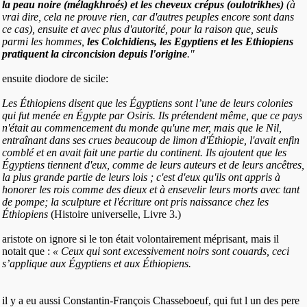
la peau noire (mélagkhroés) et les cheveux crépus (oulotrikhes)
(à
vrai dire, cela ne prouve rien, car d'autres peuples encore sont dans
ce cas), ensuite et avec plus d'autorité, pour la raison que, seuls
parmi les hommes,
les Colchidiens, les Egyptiens et les Ethiopiens
pratiquent la circoncision depuis l'origine
."
ensuite diodore de sicile:
Les Éthiopiens disent que les Égyptiens sont l’une de leurs colonies
qui fut menée en Égypte par Osiris. Ils prétendent même, que ce pays
n'était au commencement du monde qu'une mer, mais que le Nil,
entraînant dans ses crues beaucoup de limon d'Éthiopie, l'avait enfin
comblé et en avait fait une partie du continent. Ils ajoutent que les
Égyptiens tiennent d'eux, comme de leurs auteurs et de leurs ancêtres,
la plus grande partie de leurs lois ; c'est d'eux qu'ils ont appris à
honorer les rois comme des dieux et à ensevelir leurs morts avec tant
de pompe; la sculpture et l'écriture ont pris naissance chez les
Éthiopiens
(Histoire universelle, Livre 3.)
aristote on ignore si le ton était volontairement méprisant, mais il
notait que :
« Ceux qui sont excessivement noirs sont couards, ceci
s’applique aux Égyptiens et aux Éthiopiens.
il y a eu aussi Constantin-François Chasseboeuf, qui fut l un des pere