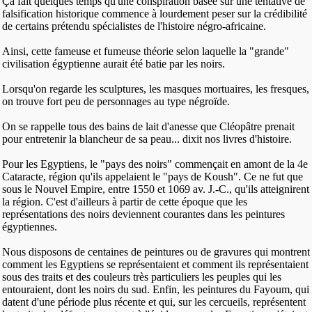
Ça fait quelques temps qu'une conspiration basée sur une tentative de
falsification historique commence à lourdement peser sur la crédibilité
de certains prétendu spécialistes de l'histoire négro-africaine.
Ainsi, cette fameuse et fumeuse théorie selon laquelle la "grande"
civilisation égyptienne aurait été batie par les noirs.
Lorsqu'on regarde les sculptures, les masques mortuaires, les fresques,
on trouve fort peu de personnages au type négroïde.
On se rappelle tous des bains de lait d'anesse que Cléopâtre prenait
pour entretenir la blancheur de sa peau... dixit nos livres d'histoire.
Pour les Egyptiens, le "pays des noirs" commençait en amont de la 4e
Cataracte, région qu'ils appelaient le "pays de Koush". Ce ne fut que
sous le Nouvel Empire, entre 1550 et 1069 av. J.-C., qu'ils atteignirent
la région. C'est d'ailleurs à partir de cette époque que les
représentations des noirs deviennent courantes dans les peintures
égyptiennes.
Nous disposons de centaines de peintures ou de gravures qui montrent
comment les Egyptiens se représentaient et comment ils représentaient
sous des traits et des couleurs très particuliers les peuples qui les
entouraient, dont les noirs du sud. Enfin, les peintures du Fayoum, qui
datent d'une période plus récente et qui, sur les cercueils, représentent