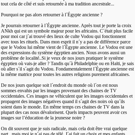
tout cela de côté et suis retournée à ma tradition ancestrale...
Pourquoi ne pas alors retourner à l´Égypte ancienne ?
Je pourrais retourner à l´Égypte ancienne. Après tout je porte la croix
ANkh qui est un symbole majeur pour les africains. C´était plus facile
pour moi car j´ai trouvé des lieux de culte Vodou qui fonctionnent
avec tous les rituels. Dans mon esprit il n´y a pas de différence parce
que le Vodou lui même vient de l´Égypte ancienne. Le Vodou est une
des expressions du système égyptien ancien. Nous avons aussi un
problème de localité..Si je veux de nos jours pratiquer le système
égyptien où vais-je aller ? Tandis qu´à Philadelphie ou en Haïti, je sais
où aller s´il s´agit du Vodou. Fondamentalement l´Égypte ancienne est
la même matrice pour toutes les autres religions purement africaines.
De nos jours quelque soit l´endroit du monde où l´on est nous
sommes envahis par les images provenant des chaines de TV
occidentales. Ces images ne véhiculent que les images occidentales et
propagent des images négatives quand il s´agit des noirs où qu´ils
soient dans le monde. En même temps ces chaines de TV dans la
plupart des cas nous dévalorisent. Quels impacts peuvent avoir ces
images sur l’éducation de la jeunesse noire ?
On dit souvent que je suis radicale, mais cela doit être vrai quelque
part...mais moi je n´ai pas de télé. J´ai fait un choix et mes enfants