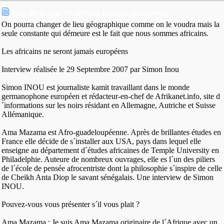
Les africains ne seront jamais européens
On pourra changer de lieu géographique comme on le voudra mais la
seule constante qui démeure est le fait que nous sommes africains.
Les africains ne seront jamais européens
Interview réalisée le 29 Septembre 2007 par Simon Inou
Simon INOU est journaliste kamit travaillant dans le monde
germanophone européen et rédacteur-en-chef de Afrikanet.info, site d
´informations sur les noirs résidant en Allemagne, Autriche et Suisse
Allémanique.
Ama Mazama est Afro-guadeloupéenne. Après de brillantes études en
France elle décide de s´installer aux USA, pays dans lequel elle
enseigne au département d´études africaines de Temple University en
Philadelphie. Auteure de nombreux ouvrages, elle es l´un des piliers
de l´école de pensée afrocentriste dont la philosophie s´inspire de celle
de Cheikh Anta Diop le savant sénégalais. Une interview de Simon
INOU.
Pouvez-vous vous présenter s´il vous plait ?
Ama Mazama : Je suis Ama Mazama originaire de l´Afrique avec un