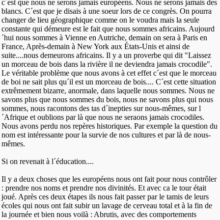
c´est que nous ne serons jamais européens. Nous ne serons jamais des
blancs. C´est que je disais à une soeur lors de ce congrès. On pourra
changer de lieu géographique comme on le voudra mais la seule
constante qui démeure est le fait que nous sommes africains. Aujourd
´hui nous sommes à Vienne en Autriche, demain on sera à Paris en
France, Après-demain à New York aux États-Unis et ainsi de
suite....nous demeurons africains. Il y a un proverbe qui dit "Laissez
un morceau de bois dans la rivière il ne deviendra jamais crocodile".
Le véritable problème que nous avons à cet effet c´est que le morceau
de boi ne sait plus qu´il est un morceau de bois.... C´est cette situation
extrêmement bizarre, anormale, dans laquelle nous sommes. Nous ne
savons plus que nous sommes du bois, nous ne savons plus qui nous
sommes, nous racontons des tas d´inepties sur nous-mêmes, sur l
´Afrique et oublions par là que nous ne seraons jamais crocodiles.
Nous avons perdu nos repères historiques. Par exemple la question du
nom est intéressante pour la survie de nos cultures et par là de nous-
mêmes.
Si on revenait à l´éducation....
Il y a deux choses que les européens nous ont fait pour nous contrôler
: prendre nos noms et prendre nos divinités. Et avec ca le tour était
joué. Après ces deux étapes ils nous fait passer par le tamis de leurs
écoles qui nous ont fait subir un lavage de cerveau total et à la fin de
la journée et bien nous voilà : Abrutis, avec des comportements