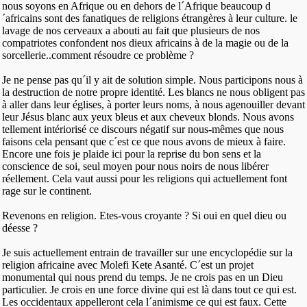
nous soyons en Afrique ou en dehors de l´Afrique beaucoup d
´africains sont des fanatiques de religions étrangères à leur culture. le
lavage de nos cerveaux a abouti au fait que plusieurs de nos
compatriotes confondent nos dieux africains à de la magie ou de la
sorcellerie..comment résoudre ce problème ?
Je ne pense pas qu´il y ait de solution simple. Nous participons nous à
la destruction de notre propre identité. Les blancs ne nous obligent pas
à aller dans leur églises, à porter leurs noms, à nous agenouiller devant
leur Jésus blanc aux yeux bleus et aux cheveux blonds. Nous avons
tellement intériorisé ce discours négatif sur nous-mêmes que nous
faisons cela pensant que c´est ce que nous avons de mieux à faire.
Encore une fois je plaide ici pour la reprise du bon sens et la
conscience de soi, seul moyen pour nous noirs de nous libérer
réellement. Cela vaut aussi pour les religions qui actuellement font
rage sur le continent.
Revenons en religion. Etes-vous croyante ? Si oui en quel dieu ou
déesse ?
Je suis actuellement entrain de travailler sur une encyclopédie sur la
religion africaine avec Molefi Kete Asanté. C´est un projet
monumental qui nous prend du temps. Je ne crois pas en un Dieu
particulier. Je crois en une force divine qui est là dans tout ce qui est.
Les occidentaux appelleront cela l´animisme ce qui est faux. Cette