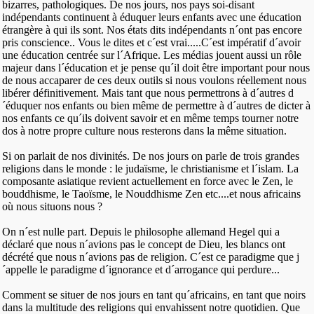
bizarres, pathologiques. De nos jours, nos pays soi-disant
indépendants continuent à éduquer leurs enfants avec une éducation
étrangère à qui ils sont. Nos états dits indépendants n´ont pas encore
pris conscience.. Vous le dites et c´est vrai.....C´est impératif d´avoir
une éducation centrée sur l´Afrique. Les médias jouent aussi un rôle
majeur dans l´éducation et je pense qu´il doit être important pour nous
de nous accaparer de ces deux outils si nous voulons réellement nous
libérer définitivement. Mais tant que nous permettrons à d´autres d
´éduquer nos enfants ou bien même de permettre à d´autres de dicter à
nos enfants ce qu´ils doivent savoir et en même temps tourner notre
dos à notre propre culture nous resterons dans la même situation.
Si on parlait de nos divinités. De nos jours on parle de trois grandes
religions dans le monde : le judaïsme, le christianisme et l´islam. La
composante asiatique revient actuellement en force avec le Zen, le
bouddhisme, le Taoïsme, le Nouddhisme Zen etc....et nous africains
où nous situons nous ?
On n´est nulle part. Depuis le philosophe allemand Hegel qui a
déclaré que nous n´avions pas le concept de Dieu, les blancs ont
décrété que nous n´avions pas de religion. C´est ce paradigme que j
´appelle le paradigme d´ignorance et d´arrogance qui perdure...
Comment se situer de nos jours en tant qu´africains, en tant que noirs
dans la multitude des religions qui envahissent notre quotidien. Que