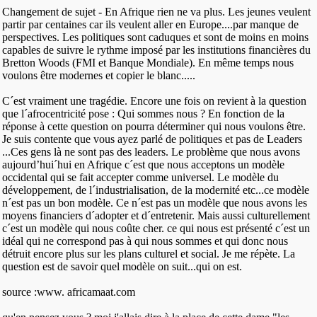
Changement de sujet - En Afrique rien ne va plus. Les jeunes veulent
partir par centaines car ils veulent aller en Europe....par manque de
perspectives. Les politiques sont caduques et sont de moins en moins
capables de suivre le rythme imposé par les institutions financières du
Bretton Woods (FMI et Banque Mondiale). En même temps nous
voulons être modernes et copier le blanc.....
C´est vraiment une tragédie. Encore une fois on revient à la question
que l´afrocentricité pose : Qui sommes nous ? En fonction de la
réponse à cette question on pourra déterminer qui nous voulons être.
Je suis contente que vous ayez parlé de politiques et pas de Leaders
...Ces gens là ne sont pas des leaders. Le problème que nous avons
aujourd’hui´hui en Afrique c´est que nous acceptons un modèle
occidental qui se fait accepter comme universel. Le modèle du
développement, de l´industrialisation, de la modernité etc...ce modèle
n´est pas un bon modèle. Ce n´est pas un modèle que nous avons les
moyens financiers d´adopter et d´entretenir. Mais aussi culturellement
c´est un modèle qui nous coûte cher. ce qui nous est présenté c´est un
idéal qui ne correspond pas à qui nous sommes et qui donc nous
détruit encore plus sur les plans culturel et social. Je me répète. La
question est de savoir quel modèle on suit...qui on est.
source :www. africamaat.com