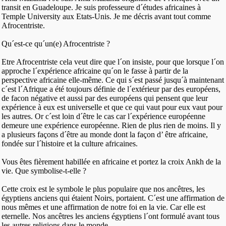
transit en Guadeloupe. Je suis professeure d´études africaines à
Temple University aux Etats-Unis. Je me décris avant tout comme
Afrocentriste.
Qu´est-ce qu´un(e) Afrocentriste ?
Etre Afrocentriste cela veut dire que l´on insiste, pour que lorsque l´on
approche l´expérience africaine qu´on le fasse à partir de la
perspective africaine elle-même. Ce qui s´est passé jusqu´à maintenant
c´est l´Afrique a été toujours définie de l´extérieur par des européens,
de facon négative et aussi par des européens qui pensent que leur
expérience à eux est universelle et que ce qui vaut pour eux vaut pour
les autres. Or c´est loin d´être le cas car l´expérience européenne
demeure une expérience européenne. Rien de plus rien de moins. Il y
a plusieurs façons d´être au monde dont la façon d’ être africaine,
fondée sur l´histoire et la culture africaines.
Vous êtes fièrement habillée en africaine et portez la croix Ankh de la
vie. Que symbolise-t-elle ?
Cette croix est le symbole le plus populaire que nos ancêtres, les
égyptiens anciens qui étaient Noirs, portaient. C´est une affirmation de
nous mêmes et une affirmation de notre foi en la vie. Car elle est
eternelle. Nos ancêtres les anciens égyptiens l´ont formulé avant tous
les autres religions dans le monde.