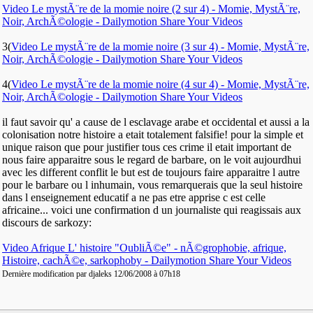
Video Le mystÃ¨re de la momie noire (2 sur 4) - Momie, MystÃ¨re,
Noir, ArchÃ©ologie - Dailymotion Share Your Videos
3(
Video Le mystÃ¨re de la momie noire (3 sur 4) - Momie, MystÃ¨re,
Noir, ArchÃ©ologie - Dailymotion Share Your Videos
4(
Video Le mystÃ¨re de la momie noire (4 sur 4) - Momie, MystÃ¨re,
Noir, ArchÃ©ologie - Dailymotion Share Your Videos
il faut savoir qu' a cause de l esclavage arabe et occidental et aussi a la
colonisation notre histoire a etait totalement falsifie! pour la simple et
unique raison que pour justifier tous ces crime il etait important de
nous faire apparaitre sous le regard de barbare, on le voit aujourdhui
avec les different conflit le but est de toujours faire apparaitre l autre
pour le barbare ou l inhumain, vous remarquerais que la seul histoire
dans l enseignement educatif a ne pas etre apprise c est celle
africaine... voici une confirmation d un journaliste qui reagissais aux
discours de sarkozy:
Video Afrique L' histoire "OubliÃ©e" - nÃ©grophobie, afrique,
Histoire, cachÃ©e, sarkophoby - Dailymotion Share Your Videos
Dernière modification par djaleks 12/06/2008 à
07h18