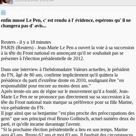
Jean Marie LE PEN a ouvert la voie à sa succession
enfin mussé Le Pen, c' est rendu à l' évidence, espérons qu' il ne
changera pas d' avis...
Reuters - il y a 18 minutes
PARIS (Reuters) - Jean-Marie Le Pen a ouvert la voie à sa succession
à la tête du Front national en annonçant qu'il ne souhaitait pas se
présenter à l'élection présidentielle de 2012.
Dans une interview à l'hebdomadaire Valeurs actuelles, le président
du FN, âgé de 80 ans, confirme implicitement qu'il quittera la
présidence du parti d'extrême droite en 2010, soulignant être "en
responsabilité pour encore au moins deux ans."
Après trente-six ans de règne sur le mouvement qu'il a fondé, Jean-
Marie Le Pen ne se prononce pas directement sur sa succession à la
tête du Front national mais marque sa préférence pour sa fille Marine,
vice-présidente du FN.
Il juge ainsi que sa benjamine "est plus proche des préoccupations des
gens" que son principal rival Bruno Gollnisch, actuel numéro deux du
parti, et qu'elle incarne davantage l'avenir.
"Si la prochaine élection présidentielle a lieu en son temps, Marine
aura 43 ans, Bruno 62 ans et moi 83 ans. Il faudrait des circonstances