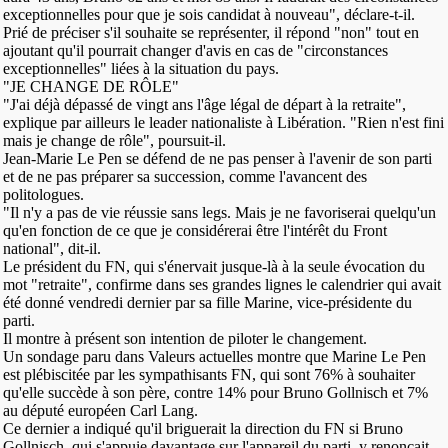
exceptionnelles pour que je sois candidat à nouveau", déclare-t-il.
Prié de préciser s'il souhaite se représenter, il répond "non" tout en
ajoutant qu'il pourrait changer d'avis en cas de "circonstances
exceptionnelles" liées à la situation du pays.
"JE CHANGE DE RÔLE"
"J'ai déjà dépassé de vingt ans l'âge légal de départ à la retraite",
explique par ailleurs le leader nationaliste à Libération. "Rien n'est fini
mais je change de rôle", poursuit-il.
Jean-Marie Le Pen se défend de ne pas penser à l'avenir de son parti
et de ne pas préparer sa succession, comme l'avancent des
politologues.
"Il n'y a pas de vie réussie sans legs. Mais je ne favoriserai quelqu'un
qu'en fonction de ce que je considérerai être l'intérêt du Front
national", dit-il.
Le président du FN, qui s'énervait jusque-là à la seule évocation du
mot "retraite", confirme dans ses grandes lignes le calendrier qui avait
été donné vendredi dernier par sa fille Marine, vice-présidente du
parti.
Il montre à présent son intention de piloter le changement.
Un sondage paru dans Valeurs actuelles montre que Marine Le Pen
est plébiscitée par les sympathisants FN, qui sont 76% à souhaiter
qu'elle succède à son père, contre 14% pour Bruno Gollnisch et 7%
au député européen Carl Lang.
Ce dernier a indiqué qu'il briguerait la direction du FN si Bruno
Gollnisch, qui s'appuie davantage sur l'appareil du parti, y renonçait.