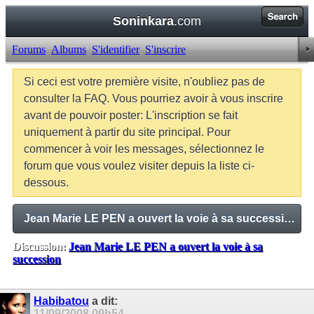
Soninkara
.com
Forums
Albums
S'identifier
S'inscrire
Si ceci est votre première visite, n'oubliez pas de
consulter la FAQ. Vous pourriez avoir à vous inscrire
avant de pouvoir poster: L'inscription se fait
uniquement à partir du site principal. Pour
commencer à voir les messages, sélectionnez le
forum que vous voulez visiter depuis la liste ci-
dessous.
Jean Marie LE PEN a ouvert la voie à sa succession
Discussion:
Jean Marie LE PEN a ouvert la voie à sa
succession
Balises:
Aucune
Habibatou
a dit:
11/09/2008
09h54