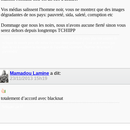
Vos médias salissent l'homme noir, vous ne montrez que des images
dégradantes de nos pays: pauvreté, sida, saleté, corruption etc
Dommage que nous les noirs, nous n'avons aucune fierté sinon vous
serez dehors depuis longtemps TCHIIPP
"Soit tu es vivant, soit tu es mort et quand tu es mort, tu ne peux plus t'en soucier. Et
ta façon de mourir peut elle même être une chose politique (...) car si je n'arrive pas
dans la vie à soulever la montagne de l'apartheid, sûrement, l'horreur de la mort y
parviendra"
Mamadou Lamine
a dit:
23/11/2013
15h19
totalement d’accord avec blacknat
انا من موريتانيا