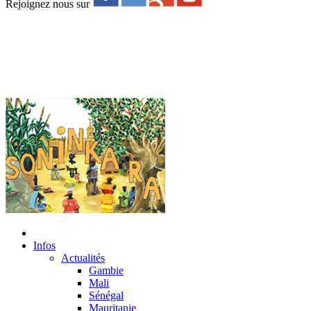
Rejoignez nous sur
Infos
Actualités
Gambie
Mali
Sénégal
Mauritanie