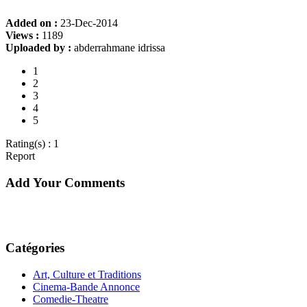
Added on :
23-Dec-2014
Views :
1189
Uploaded by :
abderrahmane idrissa
1
2
3
4
5
Rating(s) : 1
Report
Add Your Comments
Catégories
Art, Culture et Traditions
Cinema-Bande Annonce
Comedie-Theatre