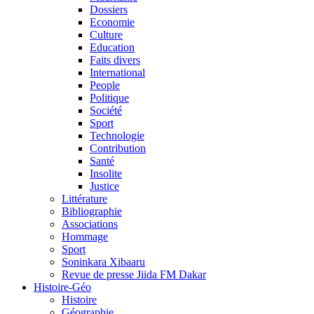
Dossiers
Economie
Culture
Education
Faits divers
International
People
Politique
Société
Sport
Technologie
Contribution
Santé
Insolite
Justice
Littérature
Bibliographie
Associations
Hommage
Sport
Soninkara Xibaaru
Revue de presse Jiida FM Dakar
Histoire-Géo
Histoire
Géographie