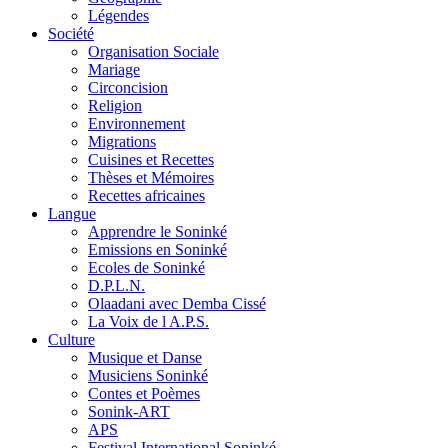
Légendes
Société
Organisation Sociale
Mariage
Circoncision
Religion
Environnement
Migrations
Cuisines et Recettes
Thèses et Mémoires
Recettes africaines
Langue
Apprendre le Soninké
Emissions en Soninké
Ecoles de Soninké
D.P.L.N.
Olaadani avec Demba Cissé
La Voix de l A.P.S.
Culture
Musique et Danse
Musiciens Soninké
Contes et Poèmes
Sonink-ART
APS
Festival International Soninké