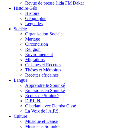
Revue de presse Jiida FM Dakar
Histoire-Géo
Histoire
Géographie
Légendes
Société
Organisation Sociale
Mariage
Circoncision
Religion
Environnement
Migrations
Cuisines et Recettes
Thèses et Mémoires
Recettes africaines
Langue
Apprendre le Soninké
Emissions en Soninké
Ecoles de Soninké
D.P.L.N.
Olaadani avec Demba Cissé
La Voix de l A.P.S.
Culture
Musique et Danse
Musiciens Soninké