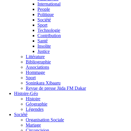
International
People
Politique
Société
Sport
Technologie
Contribution
Santé
Insolite
Justice
Littérature
Bibliographie
Associations
Hommage
Sport
Soninkara Xibaaru
Revue de presse Jiida FM Dakar
Histoire-Géo
Histoire
Géographie
Légendes
Société
Organisation Sociale
Mariage
Circoncision