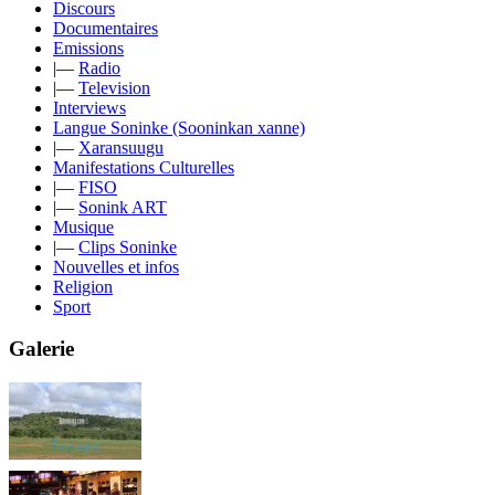
Discours
Documentaires
Emissions
|—
Radio
|—
Television
Interviews
Langue Soninke (Sooninkan xanne)
|—
Xaransuugu
Manifestations Culturelles
|—
FISO
|—
Sonink ART
Musique
|—
Clips Soninke
Nouvelles et infos
Religion
Sport
Galerie
Paysages