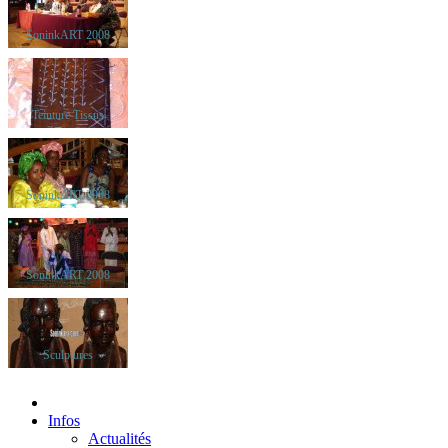
SoninkART 2008
Teinture Tissus
SoninkART 2008
SoninkART 2008
Sculptures
Infos
Actualités