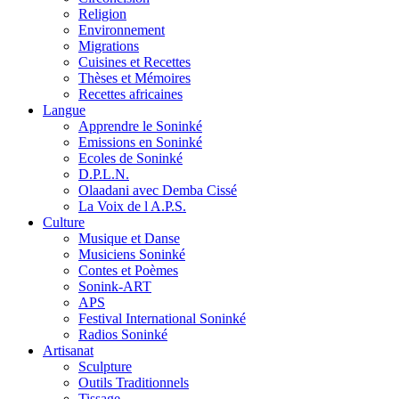
Religion
Environnement
Migrations
Cuisines et Recettes
Thèses et Mémoires
Recettes africaines
Langue
Apprendre le Soninké
Emissions en Soninké
Ecoles de Soninké
D.P.L.N.
Olaadani avec Demba Cissé
La Voix de l A.P.S.
Culture
Musique et Danse
Musiciens Soninké
Contes et Poèmes
Sonink-ART
APS
Festival International Soninké
Radios Soninké
Artisanat
Sculpture
Outils Traditionnels
Tissage