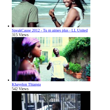
SpeakCause 2012 - Tu m aimes plus - LL United
315 Views
Khayelon Thianga
542 Views