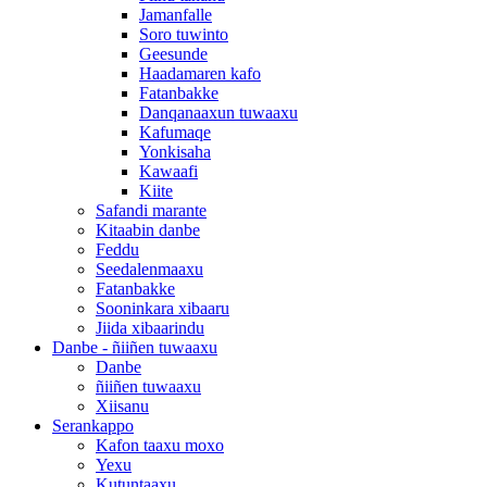
Jamanfalle
Soro tuwinto
Geesunde
Haadamaren kafo
Fatanbakke
Danqanaaxun tuwaaxu
Kafumaqe
Yonkisaha
Kawaafi
Kiite
Safandi marante
Kitaabin danbe
Feddu
Seedalenmaaxu
Fatanbakke
Sooninkara xibaaru
Jiida xibaarindu
Danbe - ñiiñen tuwaaxu
Danbe
ñiiñen tuwaaxu
Xiisanu
Serankappo
Kafon taaxu moxo
Yexu
Kutuntaaxu