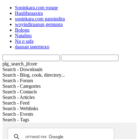
Soninkara.com roraqe
Haqlifaraaxira
soninkara.com gansindira
woyindiraanun gemunra
Bologu
Natalinu
Na o safa
daaxan tagemoxo
plg_search_jfcore
Search - Downloads
Search - Blog, cook, directory...
Search - Forum
Search - Categories
Search - Contacts
Search - Articles
Search - Feed
Search - Weblinks
Search - Events
Search - Tags