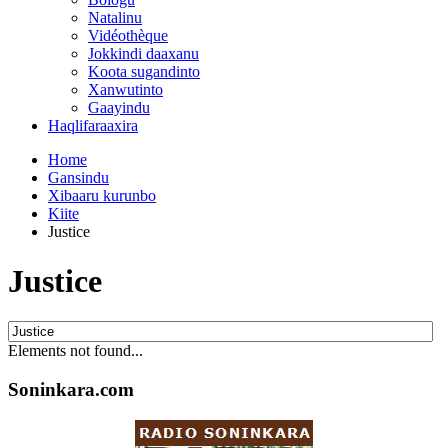
Natalinu
Vidéothèque
Jokkindi daaxanu
Koota sugandinto
Xanwutinto
Gaayindu
Haqlifaraaxira
Home
Gansindu
Xibaaru kurunbo
Kiite
Justice
Justice
Elements not found...
Soninkara.com