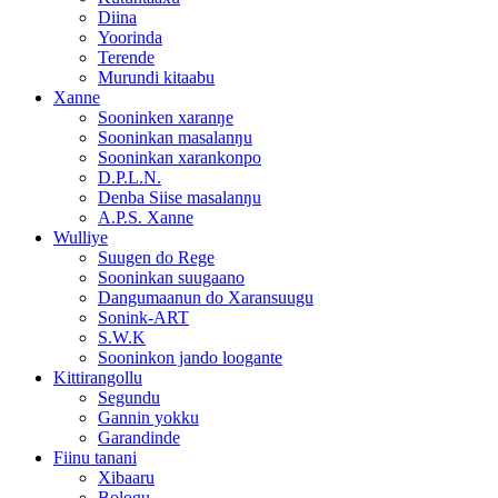
Diina
Yoorinda
Terende
Murundi kitaabu
Xanne
Sooninken xaranŋe
Sooninkan masalanŋu
Sooninkan xarankonpo
D.P.L.N.
Denba Siise masalanŋu
A.P.S. Xanne
Wulliye
Suugen do Rege
Sooninkan suugaano
Dangumaanun do Xaransuugu
Sonink-ART
S.W.K
Sooninkon jando loogante
Kittirangollu
Segundu
Gannin yokku
Garandinde
Fiinu tanani
Xibaaru
Bologu