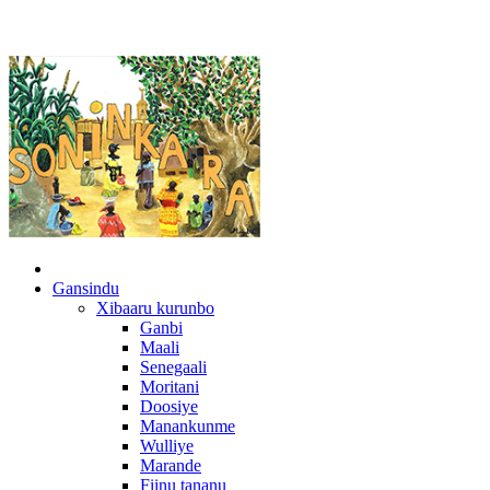
Gansindu
Xibaaru kurunbo
Ganbi
Maali
Senegaali
Moritani
Doosiye
Manankunme
Wulliye
Marande
Fiinu tananu