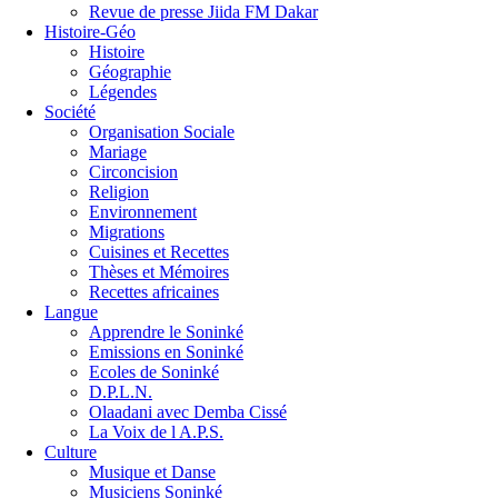
Revue de presse Jiida FM Dakar
Histoire-Géo
Histoire
Géographie
Légendes
Société
Organisation Sociale
Mariage
Circoncision
Religion
Environnement
Migrations
Cuisines et Recettes
Thèses et Mémoires
Recettes africaines
Langue
Apprendre le Soninké
Emissions en Soninké
Ecoles de Soninké
D.P.L.N.
Olaadani avec Demba Cissé
La Voix de l A.P.S.
Culture
Musique et Danse
Musiciens Soninké