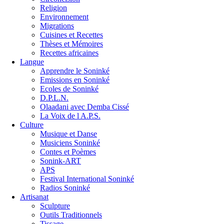
Religion
Environnement
Migrations
Cuisines et Recettes
Thèses et Mémoires
Recettes africaines
Langue
Apprendre le Soninké
Emissions en Soninké
Ecoles de Soninké
D.P.L.N.
Olaadani avec Demba Cissé
La Voix de l A.P.S.
Culture
Musique et Danse
Musiciens Soninké
Contes et Poèmes
Sonink-ART
APS
Festival International Soninké
Radios Soninké
Artisanat
Sculpture
Outils Traditionnels
Tissage