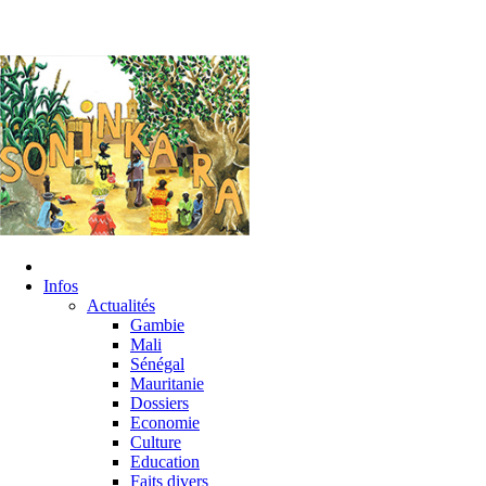
Infos
Actualités
Gambie
Mali
Sénégal
Mauritanie
Dossiers
Economie
Culture
Education
Faits divers