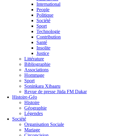
International
People
Politique
Société
Sport
Technologie
Contribution
Santé
Insolite
Justice
Littérature
Bibliographie
Associations
Hommage
Sport
Soninkara Xibaaru
Revue de presse Jiida FM Dakar
Histoire-Géo
Histoire
Géographie
Légendes
Société
Organisation Sociale
Mariage
Circoncision