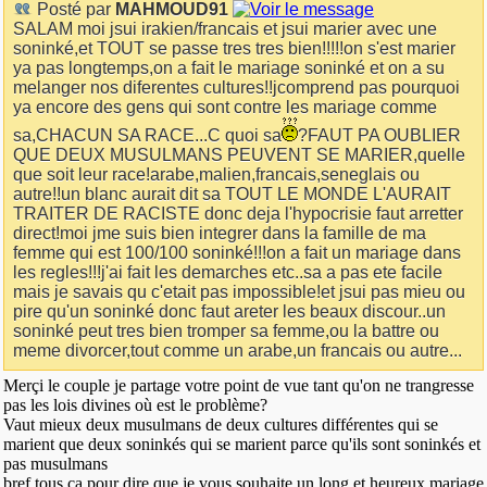
Posté par
MAHMOUD91
SALAM moi jsui irakien/francais et jsui marier avec une
soninké,et TOUT se passe tres tres bien!!!!!on s'est marier
ya pas longtemps,on a fait le mariage soninké et on a su
melanger nos diferentes cultures!!jcomprend pas pourquoi
ya encore des gens qui sont contre les mariage comme
sa,CHACUN SA RACE...C quoi sa
?FAUT PA OUBLIER
QUE DEUX MUSULMANS PEUVENT SE MARIER,quelle
que soit leur race!arabe,malien,francais,seneglais ou
autre!!un blanc aurait dit sa TOUT LE MONDE L'AURAIT
TRAITER DE RACISTE donc deja l'hypocrisie faut arretter
direct!moi jme suis bien integrer dans la famille de ma
femme qui est 100/100 soninké!!!on a fait un mariage dans
les regles!!!j'ai fait les demarches etc..sa a pas ete facile
mais je savais qu c'etait pas impossible!et jsui pas mieu ou
pire qu'un soninké donc faut areter les beaux discour..un
soninké peut tres bien tromper sa femme,ou la battre ou
meme divorcer,tout comme un arabe,un francais ou autre...
Merçi le couple je partage votre point de vue tant qu'on ne trangresse
pas les lois divines où est le problème?
Vaut mieux deux musulmans de deux cultures différentes qui se
marient que deux soninkés qui se marient parce qu'ils sont soninkés et
pas musulmans
bref tous ça pour dire que je vous souhaite un long et heureux mariage