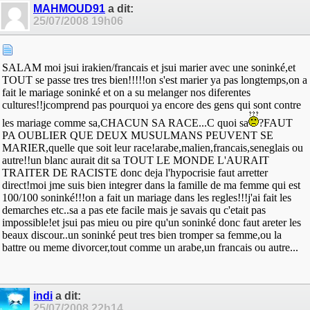
MAHMOUD91
a dit:
25/07/2008
19h06
SALAM moi jsui irakien/francais et jsui marier avec une soninké,et
TOUT se passe tres tres bien!!!!!on s'est marier ya pas longtemps,on a
fait le mariage soninké et on a su melanger nos diferentes
cultures!!jcomprend pas pourquoi ya encore des gens qui sont contre
les mariage comme sa,CHACUN SA RACE...C quoi sa
?FAUT
PA OUBLIER QUE DEUX MUSULMANS PEUVENT SE
MARIER,quelle que soit leur race!arabe,malien,francais,seneglais ou
autre!!un blanc aurait dit sa TOUT LE MONDE L'AURAIT
TRAITER DE RACISTE donc deja l'hypocrisie faut arretter
direct!moi jme suis bien integrer dans la famille de ma femme qui est
100/100 soninké!!!on a fait un mariage dans les regles!!!j'ai fait les
demarches etc..sa a pas ete facile mais je savais qu c'etait pas
impossible!et jsui pas mieu ou pire qu'un soninké donc faut areter les
beaux discour..un soninké peut tres bien tromper sa femme,ou la
battre ou meme divorcer,tout comme un arabe,un francais ou autre...
indi
a dit:
25/07/2008
22h14