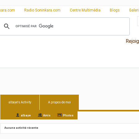
kara.com
Radio Soninkara.com
Centre Multimédia
Blogs
Galer
Rejoi
albaye's Activity
A propos de moi
All
albaye
Amis
Photos
Aucune activité récente