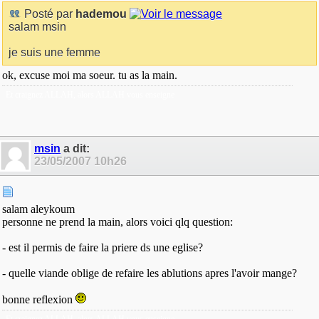
Posté par
hademou
salam msin
je suis une femme
ok, excuse moi ma soeur. tu as la main.
Et craignez ALLAH, alors ALLAH vous enseigne
msin
a dit:
23/05/2007
10h26
salam aleykoum
personne ne prend la main, alors voici qlq question:
- est il permis de faire la priere ds une eglise?
- quelle viande oblige de refaire les ablutions apres l'avoir mange?
bonne reflexion