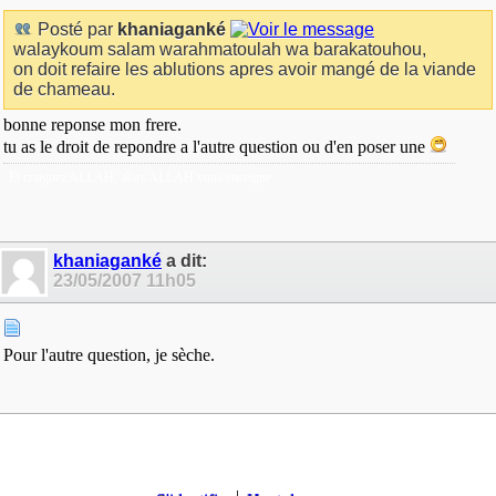
Posté par
khaniaganké
walaykoum salam warahmatoulah wa barakatouhou,
on doit refaire les ablutions apres avoir mangé de la viande
de chameau.
bonne reponse mon frere.
tu as le droit de repondre a l'autre question ou d'en poser une
Et craignez ALLAH, alors ALLAH vous enseigne
khaniaganké
a dit:
23/05/2007
11h05
Pour l'autre question, je sèche.