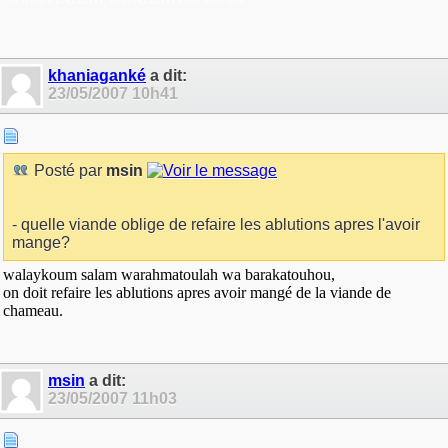
Et craignez ALLAH, alors ALLAH vous enseigne
khaniaganké
a dit:
23/05/2007
10h41
Posté par
msin
- quelle viande oblige de refaire les ablutions apres l'avoir
mange?
walaykoum salam warahmatoulah wa barakatouhou,
on doit refaire les ablutions apres avoir mangé de la viande de
chameau.
msin
a dit:
23/05/2007
11h03