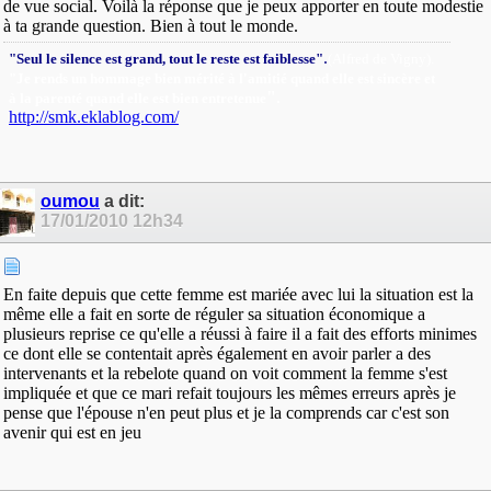
de vue social. Voilà la réponse que je peux apporter en toute modestie
à ta grande question. Bien à tout le monde.
.
"Seul le silence est grand, tout le reste est faiblesse"
(Alfred de Vigny).
"Je rends un hommage bien mérité à l'amitié quand elle est sincère et
"
.
à la parenté quand elle est bien entretenue
http://smk.eklablog.com/
oumou
a dit:
17/01/2010
12h34
En faite depuis que cette femme est mariée avec lui la situation est la
même elle a fait en sorte de réguler sa situation économique a
plusieurs reprise ce qu'elle a réussi à faire il a fait des efforts minimes
ce dont elle se contentait après également en avoir parler a des
intervenants et la rebelote quand on voit comment la femme s'est
impliquée et que ce mari refait toujours les mêmes erreurs après je
pense que l'épouse n'en peut plus et je la comprends car c'est son
avenir qui est en jeu