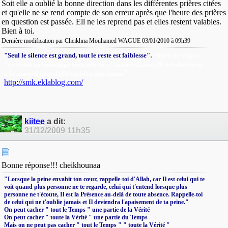
Soit elle a oublié la bonne direction dans les différentes prières citées
et qu'elle ne se rend compte de son erreur après que l'heure des prières
en question est passée. Ell ne les reprend pas et elles restent valables.
Bien à toi.
Dernière modification par Cheikhna Mouhamed WAGUE 03/01/2010 à
09h39
.
"Seul le silence est grand, tout le reste est faiblesse"
(Alfred de Vigny).
"Je rends un hommage bien mérité à l'amitié quand elle est sincère et
"
.
à la parenté quand elle est bien entretenue
http://smk.eklablog.com/
kiitee
a dit:
31/12/2009
11h35
Bonne réponse!!! cheikhounaa
‎"Lorsque la peine envahit ton cœur, rappelle-toi d'Allah, car Il est celui qui te
voit quand plus personne ne te regarde, celui qui t'entend lorsque plus
personne ne t'écoute, Il est la Présence au-delà de toute absence. Rappelle-toi
de celui qui ne t'oublie jamais et Il deviendra l'apaisement de ta peine."
On peut cacher " tout le Temps " une partie de la Vérité
On peut cacher " toute la Vérité " une partie du Temps
Mais on ne peut pas cacher " tout le Temps " " toute la Vérité "